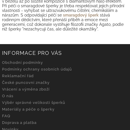
v bezelu až po složité kompozice s diamantovým halo efektem.
Při péči o smaragdové šperky je třeba respektovat jejich přírodní
vlastnosti - vyhýbat se ultrazvukovému čištění, chemikáliím a
nárazům. S odpovídající péčí se
smaragdový šperk
stává
rodinným dědictvím, které přenáší příběh a emoce mezi
generacemi, což dokonale vystihuje filozofii značky Agato, podle
níž šperky "nezachycují čas, ale důležité okamžiky".
INFORMACE PRO VÁS
Obchodní podmínky
Podmínky ochrany osobních údajů
Reklamační řád
České puncovní značky
Vrácení a výměna zboží
O nás
Výběr správné velikosti šperků
Materiály a péče o šperky
FAQ
Doprava a platba
Novinky