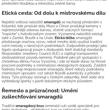
především hloubkou a intenzitou zelené barvy.
Etická cesta: Od dolu k mistrovskému dílu
Největší světová naleziště
smaragdů
se nacházejí především v
Kolumbii, kde proslulé doly Muzo a Chivor produkují kameny s
nejintenzivnější zelenou barvou, včetně vzácných formací
"trapiche" s hvězdicovitým vzorem. Významná naleziště existují
také v Zambii, Brazílii a na Urale.
Etická těžba
smaragdů
představuje značnou výzvu, neboť mnoho dolů využívá tradiční
ruční metody v náročných podmínkách. Zodpovědní prodejci jako
Agato spolupracují pouze s dodavateli, kteří dodržují standardy
Responsible Jewellery Council (RJC) a zajišťují transparentní
sledovatelnost původu kamenů. Podobně jako při spolupráci s
chráněnou dílnou Focus Vysočina, i zde se klade důraz na férové
pracovní podmínky a minimalizaci ekologických dopadů. Zvláštní
hodnotu mají neopracované smaragdy, které nebyly podrobeny
chemickým úpravám, což odráží filozofii autenticity a přírodní
krásy. Tyto principy rezonují s českými zákazníky, kteří stále více
vyhledávají šperky s jasně doloženým etickým původem.
Řemeslo a průzračnost: Umění
zušlechťování smaragdů
Tradiční
smaragdový brus
(emerald cut) vznikl speciálně pro
tento drahokam - obdélníkový tvar se seříznutými rohy