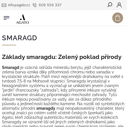
info@agato.cz
606 559 337
Hledat
SMARAGD
Základy smaragdu: Zelený poklad přírody
Smaragd
je vzácná odrůda minerálu berylu, jejíž charakteristická
zelená barva vzniká díky přítomnosti chromu nebo vanadia v
krystalické struktuře. Patří mezi nejcennější drahokamy na světě s
tvrdostí 7,5-8 na Mohsově stupnici. Smaragdy krystalizují v
hexagonálním systému a vyznačují se unikátním jevem zvaným
"jardin" (francouzsky "zahrada"), kdy přirozené inkluze vytvářejí
uvnitř kamene struktury připomínající mechovité zahrady. Tyto
inkluze nejsou považovány za vady, ale za důkaz přírodního
původu a jedinečnosti každého kamene. Na rozdíl od syntetických
alternativ, přírodní
smaragdy
mají neopakovatelný charakter, který
oceňují znalci po celém světě včetně českých šperkařů jako
Agato, kteří zdůrazňují autenticitu materiálů ve svých kolekcích.
Smaragdy se výrazně liší od jiných zelených drahokamů jako
olivín (peridot) nebo tsavorit nejen svým chemickým složením, ale