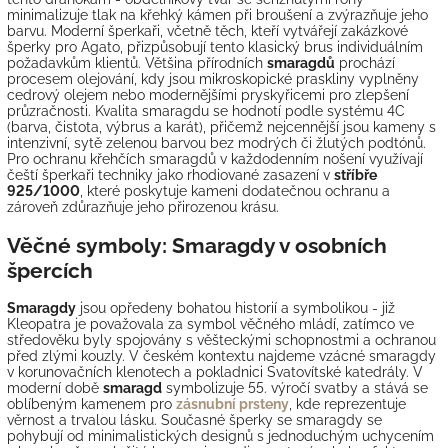
minimalizuje tlak na křehký kámen při broušení a zvýrazňuje jeho
barvu. Moderní šperkaři, včetně těch, kteří vytvářejí zakázkové
šperky pro Agato, přizpůsobují tento klasický brus individuálním
požadavkům klientů. Většina přírodních
smaragdů
prochází
procesem olejování, kdy jsou mikroskopické praskliny vyplněny
cedrový olejem nebo modernějšími pryskyřicemi pro zlepšení
průzračnosti. Kvalita smaragdu se hodnotí podle systému 4C
(barva, čistota, výbrus a karát), přičemž nejcennější jsou kameny s
intenzivní, sytě zelenou barvou bez modrých či žlutých podtónů.
Pro ochranu křehčích smaragdů v každodenním nošení využívají
čeští šperkaři techniky jako rhodiované zasazení v
stříbře
925/1000
, které poskytuje kameni dodatečnou ochranu a
zároveň zdůrazňuje jeho přirozenou krásu.
Věčné symboly: Smaragdy v osobních
špercích
Smaragdy
jsou opředeny bohatou historií a symbolikou - již
Kleopatra je považovala za symbol věčného mládí, zatímco ve
středověku byly spojovány s věšteckými schopnostmi a ochranou
před zlými kouzly. V českém kontextu najdeme vzácné smaragdy
v korunovačních klenotech a pokladnici Svatovítské katedrály. V
moderní době
smaragd
symbolizuje 55. výročí svatby a stává se
oblíbeným kamenem pro
zásnubní prsteny
, kde reprezentuje
věrnost a trvalou lásku. Současné šperky se smaragdy se
pohybují od minimalistických designů s jednoduchým uchycením