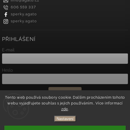
info
@
agato.cz
606 559 337
sperky.agato
sperky.agato
PŘIHLÁŠENÍ
E-mail
Heslo
Přihlásit se
Tento web používá soubory cookie. Dalším procházením tohoto
webu vyjadřujete souhlas s jejich používáním.. Více informací
Nová registrace
zde
.
Zapomenuté heslo
Nastavení
Copyright 2026
Agato
. Všechna práva vyhrazena.