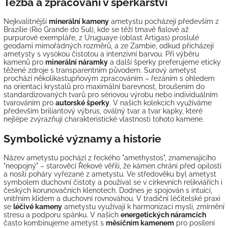
Těžba a zpracování v šperkařství
Nejkvalitnější
minerální kameny
ametystu pocházejí především z
Brazílie (Rio Grande do Sul), kde se těží tmavě fialové až
purpurové exempláře, z Uruguaye (oblast Artigas) proslulé
geodami mimořádných rozměrů, a ze Zambie, odkud přicházejí
ametysty s vysokou čistotou a intenzivní barvou. Při výběru
kamenů pro
minerální náramky
a další šperky preferujeme eticky
těžené zdroje s transparentním původem. Surový ametyst
prochází několikastupňovým zpracováním – řezáním s ohledem
na orientaci krystalů pro maximální barevnost, broušením do
standardizovaných tvarů pro sériovou výrobu nebo individuálním
tvarováním pro
autorské šperky
. V našich kolekcích využíváme
především briliantový výbrus, oválný tvar a tvar kapky, které
nejlépe zvýrazňují charakteristické vlastnosti tohoto kamene.
Symbolické významy a historie
Název ametystu pochází z řeckého "amethystos", znamenajícího
"neopojný" – starověcí Řekové věřili, že kámen chrání před opilostí
a nosili poháry vyřezané z ametystu. Ve středověku byl ametyst
symbolem duchovní čistoty a používal se v církevních relikviářích i
českých korunovačních klenotech. Dodnes je spojován s intuicí,
vnitřním klidem a duchovní rovnováhou. V tradiční léčitelské praxi
se
léčivé kameny
ametystu využívají k harmonizaci mysli, zmírnění
stresu a podporu spánku. V našich
energetických náramcích
často kombinujeme ametyst s
měsíčním kamenem
pro posílení