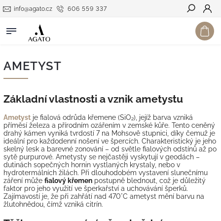
info@agato.cz
606 559 337
Hledat
AMETYST
Základní vlastnosti a vznik ametystu
Ametyst
je fialová odrůda křemene (SiO₂), jejíž barva vzniká
příměsí železa a přírodním ozářením v zemské kůře. Tento ceněný
drahý kámen vyniká tvrdostí 7 na Mohsově stupnici, díky čemuž je
ideální pro každodenní nošení ve špercích. Charakteristický je jeho
skelný lesk a barevné zonování – od světle fialových odstínů až po
sytě purpurové. Ametysty se nejčastěji vyskytují v geodách –
dutinách sopečných hornin vystlaných krystaly, nebo v
hydrotermálních žilách. Při dlouhodobém vystavení slunečnímu
záření může
fialový křemen
postupně blednout, což je důležitý
faktor pro jeho využití ve šperkařství a uchovávání šperků.
Zajímavostí je, že při zahřátí nad 470°C ametyst mění barvu na
žlutohnědou, čímž vzniká citrín.