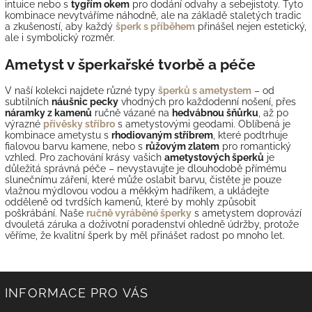
intuice nebo s
tygřím okem
pro dodání odvahy a sebejistoty. Tyto
kombinace nevytváříme náhodně, ale na základě staletých tradic
a zkušeností, aby každý
šperk s příběhem
přinášel nejen estetický,
ale i symbolický rozměr.
Ametyst v šperkařské tvorbě a péče
V naší kolekci najdete různé typy
šperků s ametystem
– od
subtilních
náušnic pecky
vhodných pro každodenní nošení, přes
náramky z kamenů
ručně vázané na
hedvábnou šňůrku
, až po
výrazné
přívěsky stříbro
s ametystovými geodami. Oblíbená je
kombinace ametystu s
rhodiovaným stříbrem
, které podtrhuje
fialovou barvu kamene, nebo s
růžovým zlatem
pro romantický
vzhled. Pro zachování krásy vašich
ametystových šperků
je
důležitá správná péče – nevystavujte je dlouhodobě přímému
slunečnímu záření, které může oslabit barvu, čistěte je pouze
vlažnou mýdlovou vodou a měkkým hadříkem, a ukládejte
odděleně od tvrdších kamenů, které by mohly způsobit
poškrábání. Naše
ručně vyráběné šperky
s ametystem doprovází
dvouletá záruka a doživotní poradenství ohledně údržby, protože
věříme, že kvalitní šperk by měl přinášet radost po mnoho let.
INFORMACE PRO VÁS