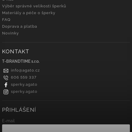
Výběr správné velikosti šperků
Materiály a péče o šperky
FAQ
Doprava a platba
Novinky
KONTAKT
T-BRANDTIME s.r.o.
info
@
agato.cz
606 559 337
sperky.agato
sperky.agato
PŘIHLÁŠENÍ
E-mail