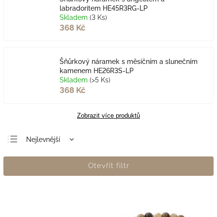
labradoritem HE45R3RG-LP
Skladem
(3 Ks)
368 Kč
Šňůrkový náramek s měsíčním a slunečním
kamenem HE26R3S-LP
Skladem
(>5 Ks)
368 Kč
Zobrazit více produktů
Nejlevnější
Nejdražší
Otevřít filtr
Nejprodávanější
Abecedně