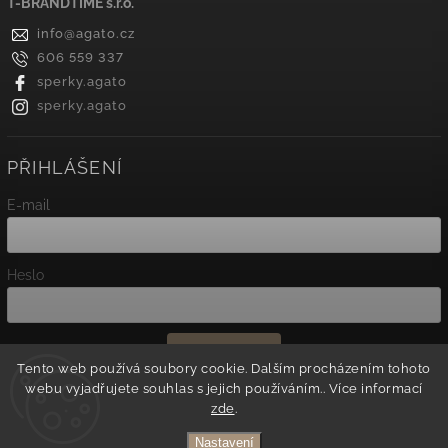
T-BRANDTIME s.r.o.
info
@
agato.cz
606 559 337
sperky.agato
sperky.agato
PŘIHLÁŠENÍ
E-mail
Heslo
Přihlásit se
Tento web používá soubory cookie. Dalším procházením tohoto
webu vyjadřujete souhlas s jejich používáním.. Více informací
Nová registrace
zde
.
Zapomenuté heslo
Nastavení