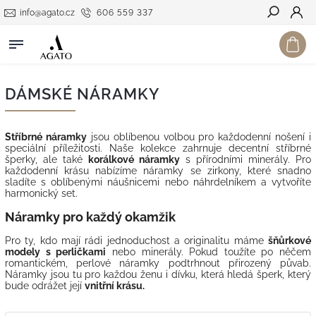
info@agato.cz
606 559 337
Hledat
DÁMSKÉ NÁRAMKY
Stříbrné náramky
jsou oblíbenou volbou pro každodenní nošení i
speciální příležitosti. Naše kolekce zahrnuje decentní stříbrné
šperky, ale také
korálkové náramky
s přírodními minerály. Pro
každodenní krásu nabízíme náramky se zirkony, které snadno
sladíte s oblíbenými náušnicemi nebo náhrdelníkem a vytvoříte
harmonický set.
Náramky pro každý okamžik
Pro ty, kdo mají rádi jednoduchost a originalitu máme
šňůrkové
modely s perličkami
nebo minerály. Pokud toužíte po něčem
romantickém, perlové náramky podtrhnout přirozený půvab.
Náramky jsou tu pro každou ženu i dívku, která hledá šperk, který
bude odrážet její
vnitřní krásu.