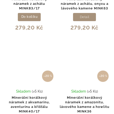
náramek z achátu
náramek z achátu, onyxu a
MINK83/17
lávového kamene MINK63
Do košíku
Detail
279,20 Kč
279,20 Kč
–20 %
–20 %
Skladem
(>5 Ks)
Skladem
(>5 Ks)
Minerální korálkový
Minerální korálkový
náramek z akvamarínu,
náramek z amazonitu,
aventurínu a křišťálu
lávového kamene a howlitu
MINK40/17
MINK36