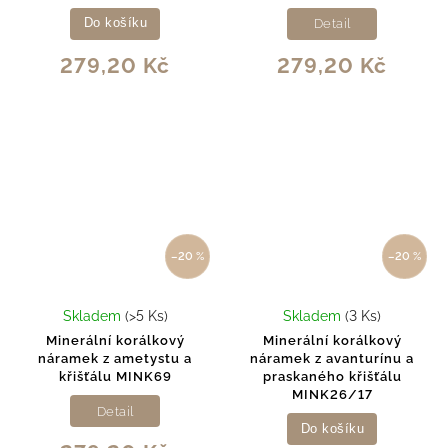
Do košíku
Detail
279,20 Kč
279,20 Kč
–20 %
–20 %
Skladem
(>5 Ks)
Skladem
(3 Ks)
Minerální korálkový
Minerální korálkový
náramek z ametystu a
náramek z avanturínu a
křišťálu MINK69
praskaného křišťálu
MINK26/17
Detail
Do košíku