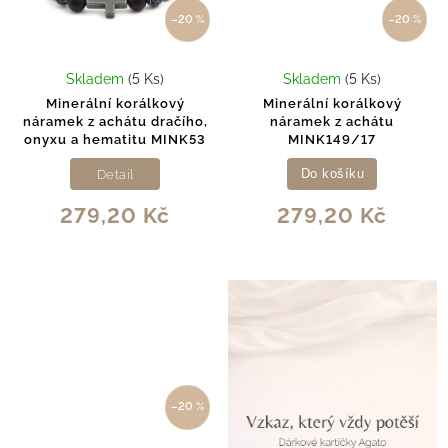
–20 %
–20 %
Skladem
(5 Ks)
Skladem
(5 Ks)
Minerální korálkový
Minerální korálkový
náramek z achátu dračího,
náramek z achátu
onyxu a hematitu MINK53
MINK149/17
Detail
Do košíku
279,20 Kč
279,20 Kč
–20 %