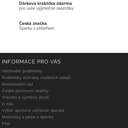
Dárková krabička zdarma
pro vaše výjimečné okamžiky
Česká značka
Šperky s příběhem
INFORMACE PRO VÁS
Obchodní podmínky
Podmínky ochrany osobních údajů
Reklamační řád
České puncovní značky
Vrácení a výměna zboží
O nás
Výběr správné velikosti šperků
Materiály a péče o šperky
FAQ