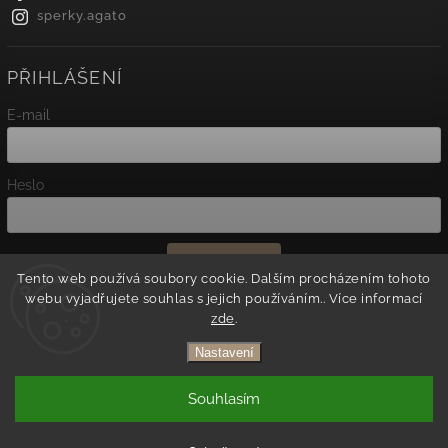
sperky.agato
PŘIHLÁŠENÍ
E-mail
Heslo
Přihlásit se
Tento web používá soubory cookie. Dalším procházením tohoto
webu vyjadřujete souhlas s jejich používáním.. Více informací
Nová registrace
zde
.
Zapomenuté heslo
Nastavení
Copyright 2026
Agato
. Všechna práva vyhrazena.
Souhlasím
Vytvořil
Shoptet
| Design
Shoptak.cz.