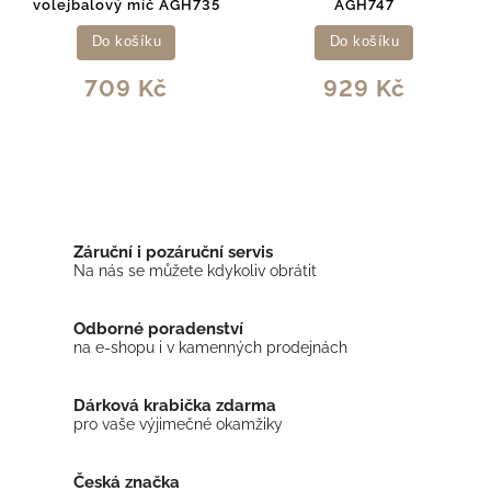
volejbalový míč AGH735
AGH747
Do košíku
Do košíku
709 Kč
929 Kč
Záruční i pozáruční servis
Na nás se můžete kdykoliv obrátit
Odborné poradenství
na e-shopu i v kamenných prodejnách
Dárková krabička zdarma
pro vaše výjimečné okamžiky
Česká značka