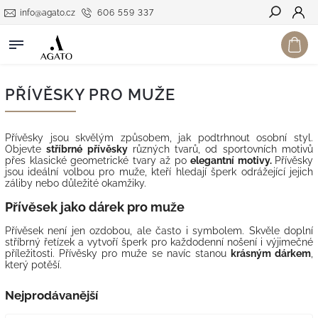
info@agato.cz
606 559 337
Hledat
PŘÍVĚSKY PRO MUŽE
Přívěsky jsou skvělým způsobem, jak podtrhnout osobní styl.
Objevte
stříbrné přívěsky
různých tvarů, od sportovních motivů
přes klasické geometrické tvary až po
elegantní motivy.
Přívěsky
jsou ideální volbou pro muže, kteří hledají šperk odrážející jejich
záliby nebo důležité okamžiky.
Přívěsek jako dárek pro muže
Přívěsek není jen ozdobou, ale často i symbolem. Skvěle doplní
stříbrný řetízek a vytvoří šperk pro každodenní nošení i výjimečné
příležitosti. Přívěsky pro muže se navíc stanou
krásným dárkem
,
který potěší.
Nejprodávanější