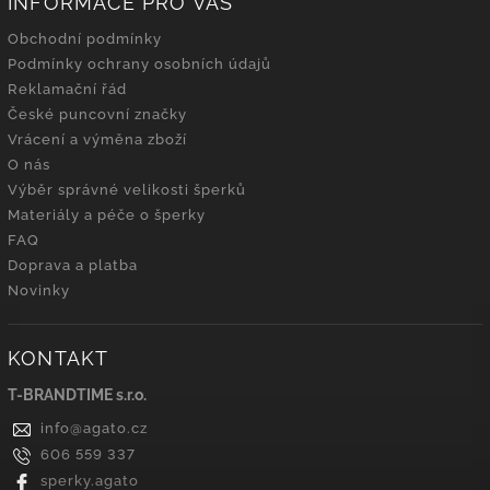
INFORMACE PRO VÁS
Obchodní podmínky
Podmínky ochrany osobních údajů
Reklamační řád
České puncovní značky
Vrácení a výměna zboží
O nás
Výběr správné velikosti šperků
Materiály a péče o šperky
FAQ
Doprava a platba
Novinky
KONTAKT
T-BRANDTIME s.r.o.
info
@
agato.cz
606 559 337
sperky.agato