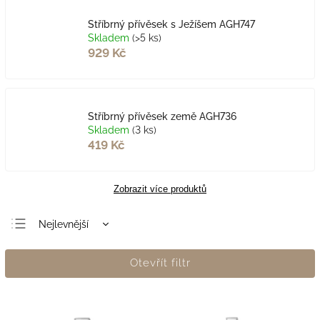
Stříbrný přívěsek s Ježíšem AGH747
Skladem
(>5 ks)
929 Kč
Stříbrný přívěsek země AGH736
Skladem
(3 ks)
419 Kč
Zobrazit více produktů
Nejlevnější
Nejdražší
Otevřít filtr
Nejprodávanější
Abecedně