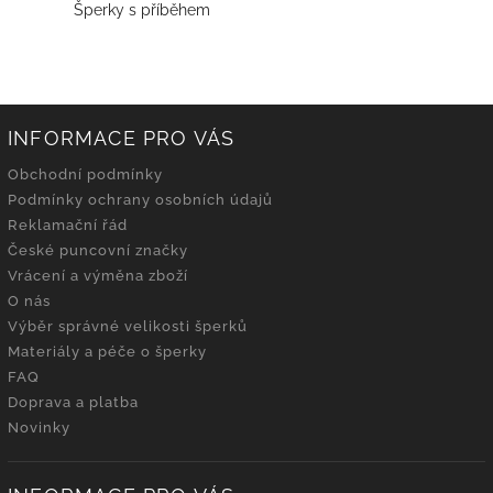
Šperky s příběhem
INFORMACE PRO VÁS
Obchodní podmínky
Podmínky ochrany osobních údajů
Reklamační řád
České puncovní značky
Vrácení a výměna zboží
O nás
Výběr správné velikosti šperků
Materiály a péče o šperky
FAQ
Doprava a platba
Novinky