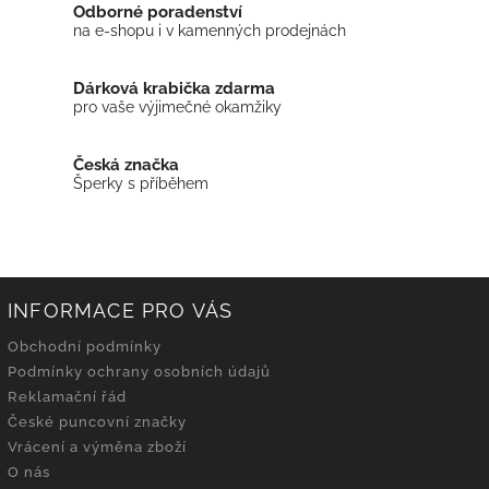
Odborné poradenství
na e-shopu i v kamenných prodejnách
Dárková krabička zdarma
pro vaše výjimečné okamžiky
Česká značka
Šperky s příběhem
INFORMACE PRO VÁS
Obchodní podmínky
Podmínky ochrany osobních údajů
Reklamační řád
České puncovní značky
Vrácení a výměna zboží
O nás