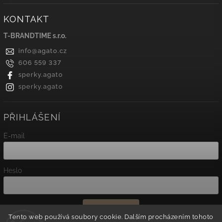
KONTAKT
T-BRANDTIME s.r.o.
info
@
agato.cz
606 559 337
sperky.agato
sperky.agato
PŘIHLÁŠENÍ
E-mail
Heslo
Přihlásit se
Tento web používá soubory cookie. Dalším procházením tohoto