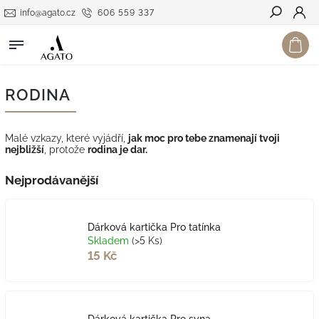
info@agato.cz
606 559 337
Hledat
RODINA
Malé vzkazy, které vyjádří,
jak moc pro tebe znamenají tvoji
nejbližší
, protože
rodina je dar.
Nejprodávanější
Dárková kartička Pro tatínka
Skladem
(>5 Ks)
15 Kč
Dárková kartička Pro syna