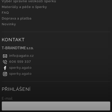
Výběr správné velikosti šperků
Materiály a péče o šperky
FAQ
Doprava a platba
Novinky
KONTAKT
T-BRANDTIME s.r.o.
info
@
agato.cz
606 559 337
sperky.agato
sperky.agato
PŘIHLÁŠENÍ
E-mail