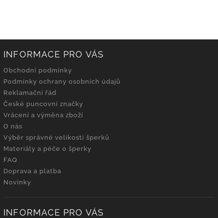
INFORMACE PRO VÁS
Obchodní podmínky
Podmínky ochrany osobních údajů
Reklamační řád
České puncovní značky
Vrácení a výměna zboží
O nás
Výběr správné velikosti šperků
Materiály a péče o šperky
FAQ
Doprava a platba
Novinky
INFORMACE PRO VÁS