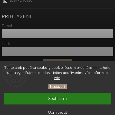
sperky.agato
PŘIHLÁŠENÍ
E-mail
Heslo
Přihlásit se
Tento web používá soubory cookie. Dalším procházením tohoto
webu vyjadřujete souhlas s jejich používáním.. Více informací
Nová registrace
zde
.
Zapomenuté heslo
Nastavení
Copyright 2026
Agato
. Všechna práva vyhrazena.
Souhlasím
Vytvořil
Shoptet
| Design
Shoptak.cz.
Odmítnout