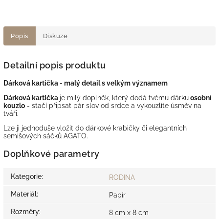
Popis
Diskuze
Detailní popis produktu
Dárková kartička - malý detail s velkým významem
Dárková kartička
je milý doplněk, který dodá tvému dárku
osobní
kouzlo
- stačí připsat pár slov od srdce a vykouzlíte úsměv na
tváři.
Lze ji jednoduše vložit do dárkové krabičky či elegantních
semišových sáčků AGATO.
Doplňkové parametry
Kategorie
:
RODINA
Materiál
:
Papír
Rozměry
:
8 cm x 8 cm