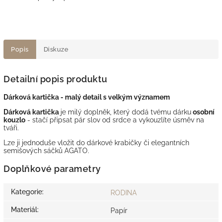
Popis
Diskuze
Detailní popis produktu
Dárková kartička - malý detail s velkým významem
Dárková kartička
je milý doplněk, který dodá tvému dárku
osobní
kouzlo
- stačí připsat pár slov od srdce a vykouzlíte úsměv na
tváři.
Lze ji jednoduše vložit do dárkové krabičky či elegantních
semišových sáčků AGATO.
Doplňkové parametry
Kategorie
:
RODINA
Materiál
:
Papír