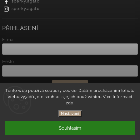
sperky.agato
sperky.agato
PŘIHLÁŠENÍ
E-mail
Heslo
Přihlásit se
Tento web používá soubory cookie. Dalším procházením tohoto
webu vyjadřujete souhlas s jejich používáním.. Více informací
Nová registrace
zde
.
Zapomenuté heslo
Nastavení
Copyright 2026
Agato
. Všechna práva vyhrazena.
Souhlasím
Vytvořil
Shoptet
| Design
Shoptak.cz.