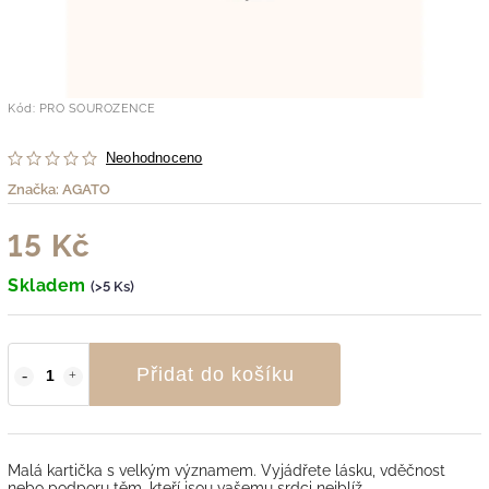
Kód:
PRO SOUROZENCE
Neohodnoceno
Značka:
AGATO
15 Kč
Skladem
(>5 Ks)
Přidat do košíku
Malá kartička s velkým významem. Vyjádřete lásku, vděčnost
nebo podporu těm, kteří jsou vašemu srdci nejblíž.