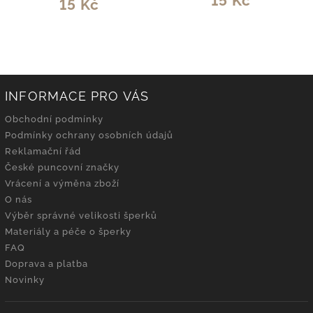
15 Kč
15 Kč
INFORMACE PRO VÁS
Obchodní podmínky
Podmínky ochrany osobních údajů
Reklamační řád
České puncovní značky
Vrácení a výměna zboží
O nás
Výběr správné velikosti šperků
Materiály a péče o šperky
FAQ
Doprava a platba
Novinky