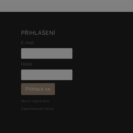
PŘIHLÁŠENÍ
E-mail
Heslo
Přihlásit se
Nová registrace
Zapomenuté heslo