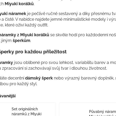
ých
Miyuki korálků
.
yuki náramek
je pečlivě ručně sestavený a díky přesnému tv
 a čistě. V nabídce najdete jemné minimalistické modely i výr
, které oživí každý outfit.
áramky z Miyuki korálků
se skvěle hodí pro každodenní noše
k jiným
šperkům
.
perky pro každou příležitost
áramky
jsou oblíbené pro svou lehkost, variabilitu barev a mo
u zpracování si zachovávají svůj tvar i dlouhou životnost.
dáte decentní
dámský šperk
nebo výrazný barevný doplněk,
olbou pro každý styl.
vanější
Set originálních
Půvabný náram
náramků z Miyuki