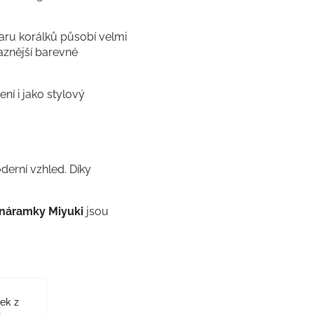
aru korálků působí velmi
aznější barevné
ní i jako stylový
derní vzhled. Díky
náramky Miyuki
jsou
ek z