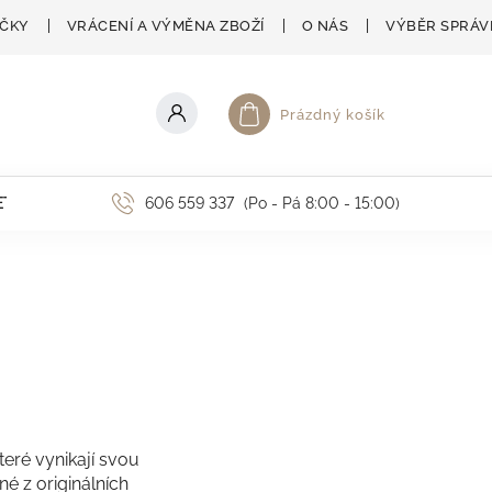
AČKY
VRÁCENÍ A VÝMĚNA ZBOŽÍ
O NÁS
VÝBĚR SPRÁV
Prázdný košík
Nákupní košík
ETNÍ AKCE
606 559 337
(Po - Pá 8:00 - 15:00)
které vynikají svou
é z originálních