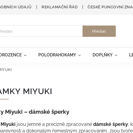
SOBNÍCH ÚDAJŮ
REKLAMAČNÍ ŘÁD
ČESKÉ PUNCOVNÍ ZN
Hledat
VOROZENCE
POLODRAHOKAMY
DOPLŇKY
L
IYUKI
MKY MIYUKI
 Miyuki – dámské šperky
Miyuki
jsou jemné a precizně zpracované
dámské šperky
, 
 barevností a dokonalým řemeslným zpracováním. Jsou tvořen