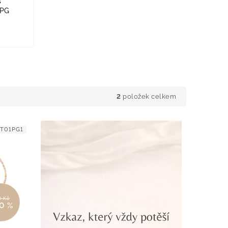
s
4PG
2
položek celkem
ET01PG1
0 Kč
0 %