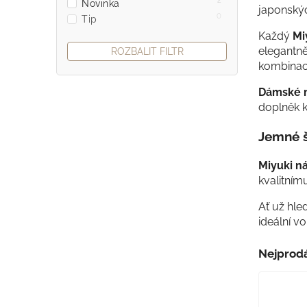
2
Novinka
japonsk
0
Tip
Každý
Mi
elegantně
ROZBALIT FILTR
kombinace
Dámské n
doplněk 
Jemné š
Miyuki n
kvalitním
Ať už hle
ideální v
Nejprodá