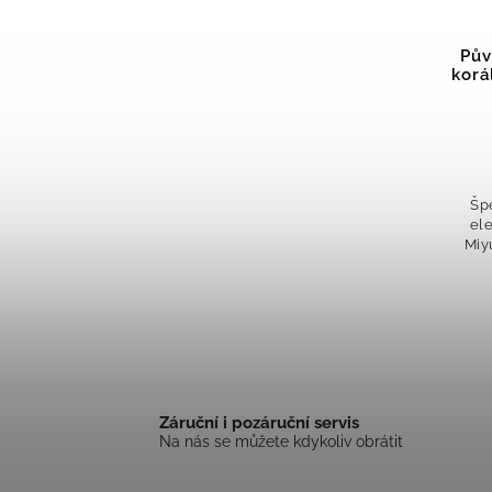
Pův
korá
Šp
el
Miy
mo
el
korá
Záruční i pozáruční servis
Na nás se můžete kdykoliv obrátit