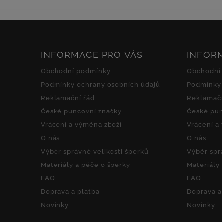
INFORMACE PRO VÁS
INFOR
Obchodní podmínky
Obchodní
Podmínky ochrany osobních údajů
Podmínky 
Reklamační řád
Reklamačn
České puncovní značky
České pun
Vrácení a výměna zboží
Vrácení a
O nás
O nás
Výběr správné velikosti šperků
Výběr spr
Materiály a péče o šperky
Materiály
FAQ
FAQ
Doprava a platba
Doprava a
Novinky
Novinky