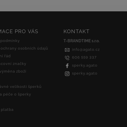
MACE PRO VÁS
KONTAKT
 podmínky
T-BRANDTIME s.r.o.
ochrany osobních údajů
info
@
agato.cz
í řád
606 559 337
covní značky
sperky.agato
 výměna zboží
sperky.agato
ávné velikosti šperků
 a péče o šperky
 platba