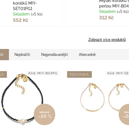
Miyuki korálků 
korálků MIY-
perlou MIY-B0
SET01PG1
Skladem
(>5 ks)
Skladem
(>5 ks)
312 Kč
552 Kč
Zobrazit více produktů
jší
Nejdražší
Nejprodávanější
Abecedně
Kód:
MIY-B04PG
Kód:
MIY-S
KA
NOVINKA
390 Kč
69
–20 %
–2