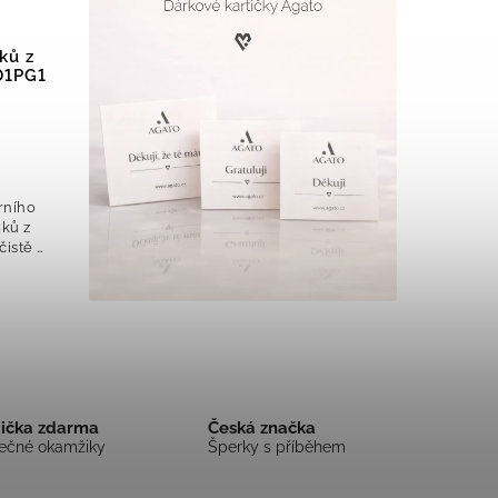
ků z
01PG1
rního
mků z
čistě a
binace
ónů
bička zdarma
Česká značka
mečné okamžiky
Šperky s příběhem