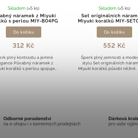
Skladem
(>5 ks)
Skladem
(>5 ks)
abný náramek z Miyuki
Set originálních náram
lků s perlou MIY-B04PG
Miyuki korálků MIY-SET
Do košíku
Do košíku
312 Kč
552 Kč
erk plný kontrastu a jemné
Šperk plný jemnosti a mode
egance Půvabný náramek z
stylu Set originálních nára
uki korálků s perlou spojuje
Miyuki korálků působí něžně, 
derní design s nadčasovou
zároveň velmi stylově. Kom
egancí. Kombinace černých
jemně růžových a bílých t
lků a jemného lesku perly...
vytváří...
Odborné poradenství
Dárková kra
na e-shopu i v kamenných prodejnách
pro vaše výji