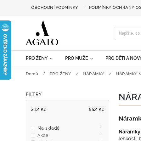
OBCHODNÍ PODMÍNKY
PODMÍNKY OCHRANY O
PRO ŽENY
PRO MUŽE
PRO DĚTI A NO
Domů
/
PRO ŽENY
/
NÁRAMKY
/
NÁRAMKY M
FILTRY
NÁRA
312
Kč
552
Kč
Náramky
2
Na skladě
Náramky 
0
Akce
lehkostí,