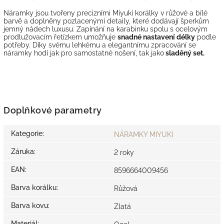
Náramky jsou tvořeny precizními Miyuki korálky v růžové a bílé
barvě a doplněny pozlacenými detaily, které dodávají šperkům
jemný nádech luxusu. Zapínání na karabinku spolu s ocelovým
prodlužovacím řetízkem umožňuje
snadné nastavení délky
podle
potřeby. Díky svému lehkému a elegantnímu zpracování se
náramky hodí jak pro samostatné nošení, tak jako
sladěný set.
Doplňkové parametry
Kategorie
:
NÁRAMKY MIYUKI
Záruka
:
2 roky
EAN
:
8596664009456
Barva korálku
:
Růžová
Barva kovu
:
Zlatá
Materiál
: