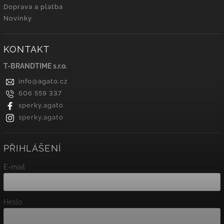
Doprava a platba
Novinky
KONTAKT
T-BRANDTIME s.r.o.
info
@
agato.cz
606 559 337
sperky.agato
sperky.agato
PŘIHLÁŠENÍ
E-mail
Heslo