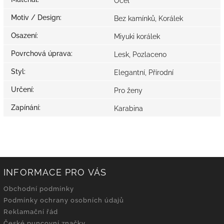
Ocel
Motiv / Design
:
Bez kamínků, Korálek
Osazení
:
Miyuki korálek
Povrchová úprava
:
Lesk, Pozlaceno
Styl
:
Elegantní, Přírodní
Určení
:
Pro ženy
Zapínání
:
Karabina
INFORMACE PRO VÁS
Obchodní podmínky
Podmínky ochrany osobních údajů
Reklamační řád
České puncovní značky