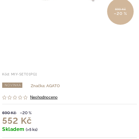
690 Kč
–20 %
Kód:
MIY-SET01PG1
NOVINKA
Značka:
AGATO
Neohodnoceno
690 Kč
–20 %
552 Kč
Skladem
(>5 ks)