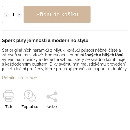
Přidat do košíku
Šperk plný jemnosti a moderního stylu
Set originálních náramků z Miyuki korálků působí něžně, čistě a
zároveň velmi stylově. Kombinace jemně
růžových a bílých tónů
vytváří harmonický a decentní vzhled, který se snadno kombinuje
s každodenním outfitem. Díky svému minimalistickému provedení
je set ideální pro ženy, které preferují jemné, ale nápadité doplňky.
Detailní informace
Tisk
Zeptat se
Sdílet