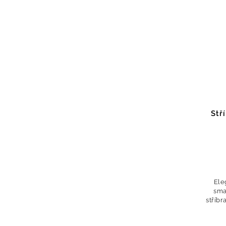
Stř
Ele
sma
stříb
nad
deko