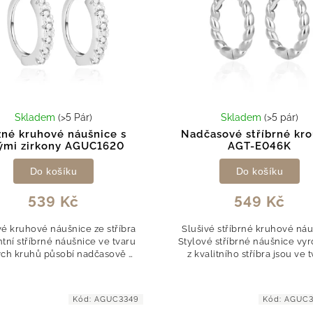
Skladem
(>5 Pár)
Skladem
(>5 pár)
né kruhové náušnice s
Nadčasové stříbrné kr
rými zirkony AGUC1620
AGT-E046K
Do košíku
Do košíku
539 Kč
549 Kč
vé kruhové náušnice ze stříbra
Slušivé stříbrné kruhové ná
tní stříbrné náušnice ve tvaru
Stylové stříbrné náušnice vy
ch kruhů působí nadčasově a
z kvalitního stříbra jsou ve 
tylově. Povrch je zdobený
nadčasových kruhů, které p
ytivými čirými zirkony, které
elegantně a univerzálně. Čist
nádherně...
Kód:
AGUC3349
Kód:
AGUC3