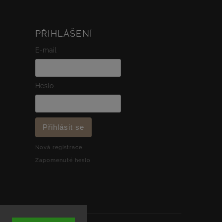
PŘIHLÁŠENÍ
E-mail
Heslo
Přihlásit se
Nová registrace
Zapomenuté heslo