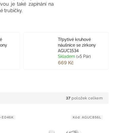
ivou je také zapínání na
é trubičky.
vé
Třpytivé kruhové
kony
náušnice se zirkony
AGUC1534
Skladem
(>5 Pár)
669 Kč
37
položek celkem
-E046K
Kód:
AGUC856L