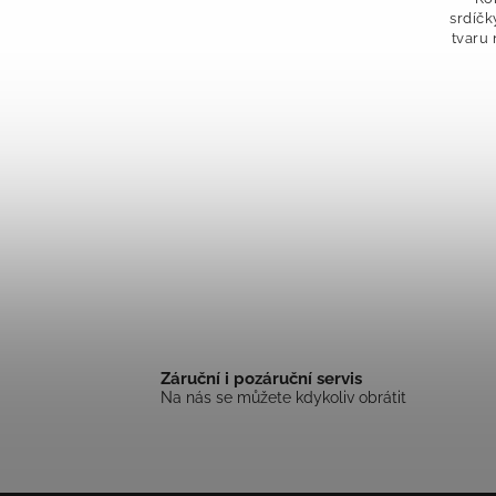
srdíčk
tvaru
zau
dodáv
Záruční i pozáruční servis
Na nás se můžete kdykoliv obrátit