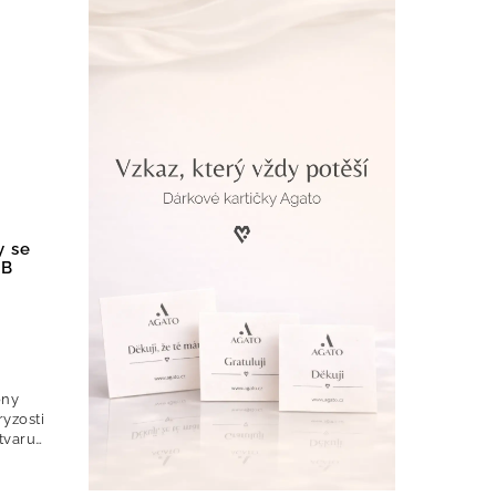
y se
DB
ony
ryzosti
tvaru
obené
rými a