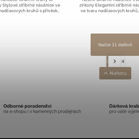
y Stylové stříbrné náušnice ve
zirkony Elegantní stříbrné ná
 nadčasových kruhů s přívěsky
ve tvaru nadčasových kruhů,
jmou jemnými srdíčky, která
velmi oblíbených, jsou zd
ají šperku romantický a hravý
čirými zirkony, jejichž třpyt 
detail....
první...
Načíst 11 dalších
1
4
Nahoru
Odborné poradenství
Dárková kra
na e-shopu i v kamenných prodejnách
pro vaše výji