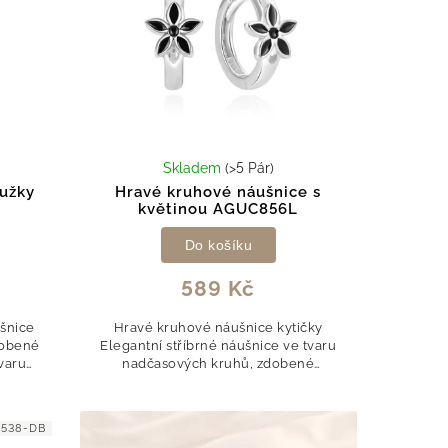
Skladem
(>5 Pár)
oužky
Hravé kruhové náušnice s
květinou AGUC856L
Do košíku
589 Kč
ušnice
Hravé kruhové náušnice kytičky
robené
Elegantní stříbrné náušnice ve tvaru
tvaru
nadčasových kruhů, zdobené
ůsobí
půvabnými kytičkami s černým
ý a...
smaltem, dodají outfitu jemný a
originální detail....
538-DB