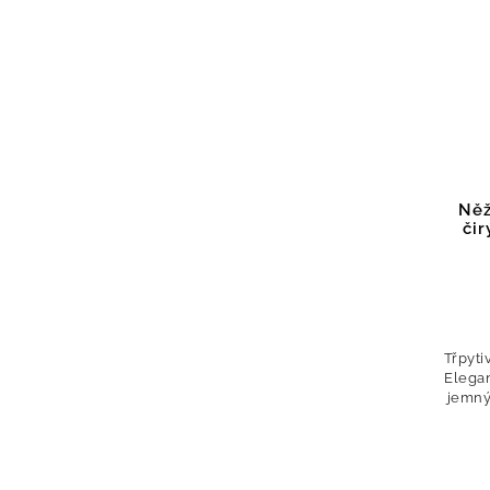
Něž
či
Třpyti
Elegan
jemný
s
třp