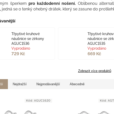
beným šperkem
pro každodenní nošení.
Oblíbenou alternat
,
jedná se o tenký ohebný drátek, který se zasune do protilehl
vanější
Třpytivé kruhové
Třpytivé kruho
náušnice se zirkony
náušnice se zir
AGUC1536
AGUC1535
Vyprodáno
Vyprodáno
729 Kč
669 Kč
Zobrazit více produktů
jší
Nejdražší
Nejprodávanější
Abecedně
Kód:
AGUC1620
Kód:
AGT