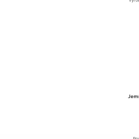
vyro
elega
nevyj
Jem
Ro