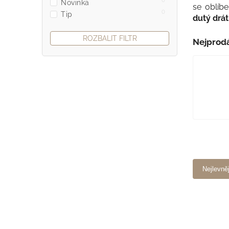
0
Novinka
se oblí
0
Tip
dutý drát
ROZBALIT FILTR
Nejprodá
Nejlevně