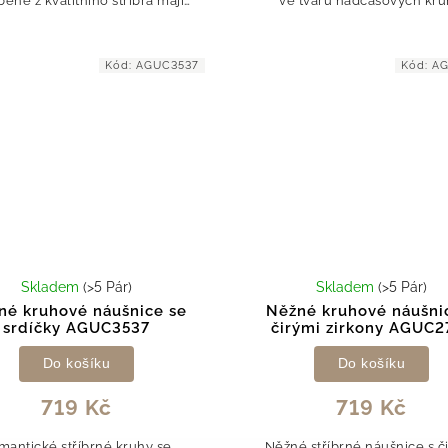
bené z kvalitního stříbra mají
ve tvaru nadčasových kr
ntní kruhový tvar, který nikdy
zaujmou na první pohled os
de z módy. Čiré zirkony jemně
třpytem čirých a modrých zi
odrážejí...
který dodává...
Kód:
AGUC3537
Kód:
AG
Skladem
(>5 Pár)
Skladem
(>5 Pár)
né kruhové náušnice se
Něžné kruhové náušni
srdíčky AGUC3537
čirými zirkony AGUC2
Do košíku
Do košíku
719 Kč
719 Kč
mantické stříbrné kruhy se
Něžné stříbrné náušnice s č