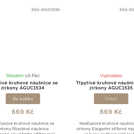
dodává šperku...
čirými zirkony,...
Kód:
AGUC1534
Kód:
AG
Skladem
(>5 Pár)
Vyprodáno
tivé kruhové náušnice se
Třpytivé kruhové náušni
zirkony AGUC1534
zirkony AGUC1535
Do košíku
Detail
669 Kč
669 Kč
asové kruhové náušnice se
Nadčasové kruhové náušnic
irkony Působivé náušnice
zirkony Elegantní stříbrné ná