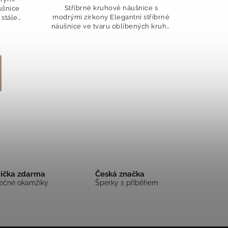
Stříbrné kruhové náušnice s
ušnice
modrými zirkony Elegantní stříbrné
 stále
náušnice ve tvaru oblíbených kruhů
obené
jsou osazené půvabnými modrými
vás na
zirkony, které při každém pohybu
jemně září a...
bička zdarma
Česká značka
mečné okamžiky
Šperky s příběhem