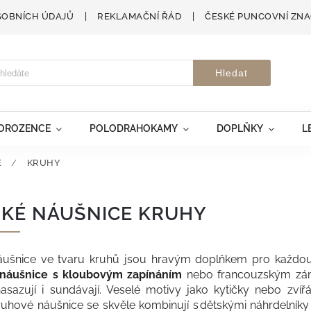
SOBNÍCH ÚDAJŮ
REKLAMAČNÍ ŘÁD
ČESKÉ PUNCOVNÍ ZN
Hledat
VOROZENCE
POLODRAHOKAMY
DOPLŇKY
L
E
/
KRUHY
KÉ NÁUŠNICE KRUHY
áušnice ve tvaru kruhů jsou hravým doplňkem pro každou
náušnice s kloubovým zapínáním
nebo francouzským zám
asazují i sundávají. Veselé motivy jako kytičky nebo zvíř
ruhové náušnice se skvěle kombinují s dětskými náhrdelník