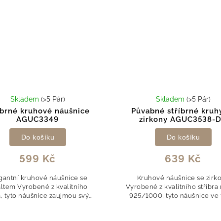
Skladem
(>5 Pár)
Skladem
(>5 Pár)
íbrné kruhové náušnice
Půvabné stříbrné kruh
AGUC3349
zirkony AGUC3538-
Do košíku
Do košíku
599 Kč
639 Kč
gantní kruhové náušnice se
Kruhové náušnice se zirk
ltem Vyrobené z kvalitního
Vyrobené z kvalitního stříbra 
ra, tyto náušnice zaujmou svým
925/1000, tyto náušnice ve 
časovým kruhovým tvarem a
nadčasových kruhů jsou zd
rací z černého smaltu, která
precizně vybroušenými mod