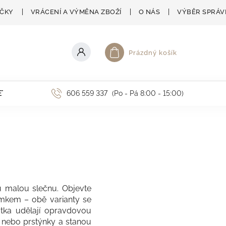
AČKY
VRÁCENÍ A VÝMĚNA ZBOŽÍ
O NÁS
VÝBĚR SPRÁV
Prázdný košík
Nákupní košík
ETNÍ AKCE
606 559 337
(Po - Pá 8:00 - 15:00)
 malou slečnu. Objevte
kem – obě varianty se
átka udělají opravdovou
y nebo prstýnky a stanou