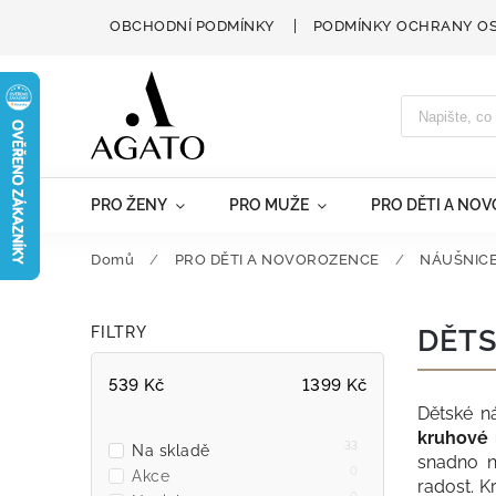
OBCHODNÍ PODMÍNKY
PODMÍNKY OCHRANY O
PRO ŽENY
PRO MUŽE
PRO DĚTI A NO
Domů
/
PRO DĚTI A NOVOROZENCE
/
NÁUŠNIC
FILTRY
DĚTS
539
Kč
1399
Kč
Dětské n
kruhové 
33
Na skladě
snadno n
0
Akce
radost. K