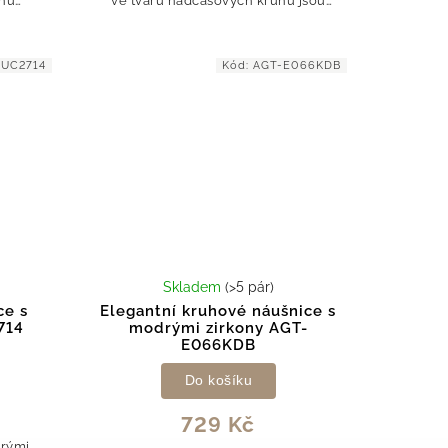
uhů
ve tvaru nadčasových kruhů jsou
lnivým
osazené tmavě modrými zirkony,
rkonů,
které jemně odrážejí světlo a
dodávají šperku...
UC2714
Kód:
AGT-E066KDB
Skladem
(>5 pár)
ce s
Elegantní kruhové náušnice s
714
modrými zirkony AGT-
E066KDB
Do košíku
729 Kč
irými