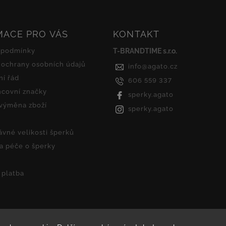
MACE PRO VÁS
KONTAKT
 podmínky
T-BRANDTIME s.r.o.
ochrany osobních údajů
info
@
agato.cz
í řád
606 559 337
covní značky
sperky.agato
 výměna zboží
sperky.agato
ávné velikosti šperků
 a péče o šperky
 platba