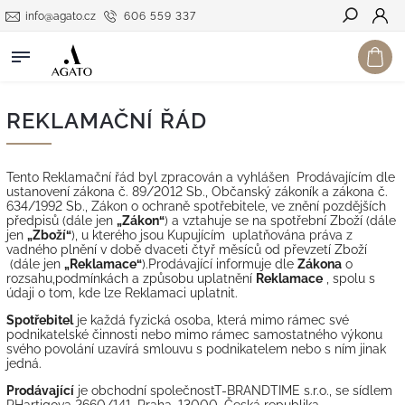
info@agato.cz
606 559 337
Hledat
REKLAMAČNÍ ŘÁD
Tento Reklamační řád byl zpracován a vyhlášen Prodávajícím dle
ustanovení zákona č. 89/2012 Sb., Občanský zákoník a zákona č.
634/1992 Sb., Zákon o ochraně spotřebitele, ve znění pozdějších
předpisů (dále jen
„Zákon“
) a vztahuje se na spotřební Zboží (dále
jen
„Zboží“
), u kterého jsou Kupujícím uplatňována práva z
vadného plnění v době dvaceti čtyř měsíců od převzetí Zboží
(dále jen
„Reklamace“
).Prodávající informuje dle
Zákona
o
rozsahu,podmínkách a způsobu uplatnění
Reklamace
, spolu s
údaji o tom, kde lze Reklamaci uplatnit.
Spotřebitel
je každá fyzická osoba, která mimo rámec své
podnikatelské činnosti nebo mimo rámec samostatného výkonu
svého povolání uzavírá smlouvu s podnikatelem nebo s ním jinak
jedná.
Prodávající
je obchodní společnost
T-BRANDTIME s.r.o.
, se sídlem