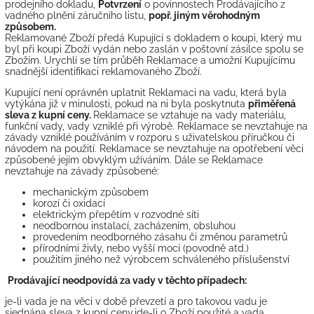
prodejního dokladu,
Potvrzení
o povinnostech Prodávajícího z
vadného plnění záručního listu,
popř. jiným věrohodným
způsobem.
Reklamované Zboží předá Kupující s dokladem o koupi, který mu
byl při koupi Zboží vydán nebo zaslán v poštovní zásilce spolu se
Zbožím. Urychlí se tím průběh Reklamace a umožní Kupujícímu
snadnější identifikaci reklamovaného Zboží.
Kupující není oprávněn uplatnit Reklamaci na vadu, která byla
vytýkána již v minulosti, pokud na ni byla poskytnuta
přiměřená
sleva z kupní ceny.
Reklamace se vztahuje na vady materiálu,
funkční vady, vady vzniklé při výrobě. Reklamace se nevztahuje na
závady vzniklé používáním v rozporu s uživatelskou příručkou či
návodem na použití. Reklamace se nevztahuje na opotřebení věci
způsobené jejím obvyklým užíváním. Dále se Reklamace
nevztahuje na závady způsobené:
mechanickým způsobem
korozí či oxidací
elektrickým přepětím v rozvodné síti
neodbornou instalací, zacházením, obsluhou
provedením neodborného zásahu či změnou parametrů
přírodními živly, nebo vyšší mocí (povodně atd.)
použitím jiného než výrobcem schváleného příslušenství
Prodávající neodpovídá za vady v těchto případech:
je-li vada je na věci v době převzetí a pro takovou vadu je
sjednána sleva z kupní ceny,jde-li o Zboží použité a vada