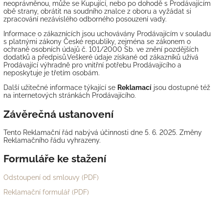
neoprávněnou, může se Kupující, nebo po dohodě s Prodávajícím
obě strany, obrátit na soudního znalce z oboru a vyžádat si
zpracování nezávislého odborného posouzení vady.
Informace o zákaznících jsou uchovávány Prodávajícím v souladu
s platnými zákony České republiky, zejména se zákonem o
ochraně osobních údajů č. 101/2000 Sb. ve znění pozdějších
dodatků a předpisů.Veškeré údaje získané od zákazníků užívá
Prodávající výhradně pro vnitřní potřebu Prodávajícího a
neposkytuje je třetím osobám.
Další užitečné informace týkající se
Reklamací
jsou dostupné též
na internetových stránkách Prodávajícího.
Závěrečná ustanovení
Tento Reklamační řád nabývá účinnosti dne 5. 6. 2025. Změny
Reklamačního řádu vyhrazeny.
Formuláře ke stažení
Odstoupení od smlouvy (PDF)
Reklamační formulář (PDF)