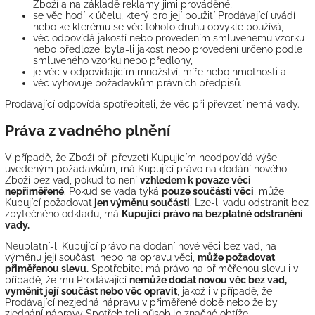
Zboží a na základě reklamy jimi prováděné,
se věc hodí k účelu, který pro její použití Prodávající uvádí
nebo ke kterému se věc tohoto druhu obvykle používá,
věc odpovídá jakostí nebo provedením smluvenému vzorku
nebo předloze, byla-li jakost nebo provedení určeno podle
smluveného vzorku nebo předlohy,
je věc v odpovídajícím množství, míře nebo hmotnosti a
věc vyhovuje požadavkům právních předpisů.
Prodávající odpovídá spotřebiteli, že věc při převzetí nemá vady.
Práva z vadného plnění
V případě, že Zboží při převzetí Kupujícím neodpovídá výše
uvedeným požadavkům, má Kupující právo na dodání nového
Zboží bez vad, pokud to není
vzhledem k povaze věci
nepřiměřené
. Pokud se vada týká
pouze součásti věci
, může
Kupující požadovat
jen výměnu součásti
. Lze-li vadu odstranit bez
zbytečného odkladu, má
Kupující právo na bezplatné odstranění
vady.
Neuplatní-li Kupující právo na dodání nové věci bez vad, na
výměnu její součásti nebo na opravu věci,
může požadovat
přiměřenou slevu.
Spotřebitel má právo na přiměřenou slevu i v
případě, že mu Prodávající
nemůže dodat novou věc bez vad,
vyměnit její součást nebo věc opravit
, jakož i v případě, že
Prodávající nezjedná nápravu v přiměřené době nebo že by
zjednání nápravy Spotřebiteli působilo značné obtíže.