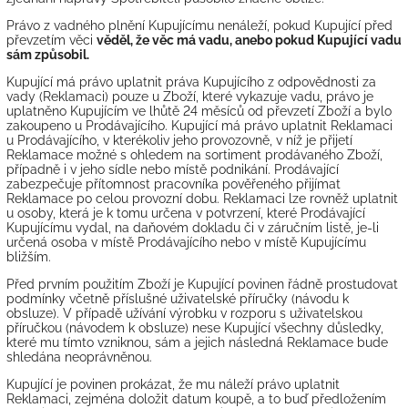
Právo z vadného plnění Kupujícímu nenáleží, pokud Kupující před
převzetím věci
věděl, že věc má vadu, anebo pokud Kupující vadu
sám způsobil.
Kupující má právo uplatnit práva Kupujícího z odpovědnosti za
vady (Reklamaci) pouze u Zboží, které vykazuje vadu, právo je
uplatněno Kupujícím ve lhůtě 24 měsíců od převzetí Zboží a bylo
zakoupeno u Prodávajícího. Kupující má právo uplatnit Reklamaci
u Prodávajícího, v kterékoliv jeho provozovně, v níž je přijetí
Reklamace možné s ohledem na sortiment prodávaného Zboží,
případně i v jeho sídle nebo místě podnikání. Prodávající
zabezpečuje přítomnost pracovníka pověřeného přijímat
Reklamace po celou provozní dobu. Reklamaci lze rovněž uplatnit
u osoby, která je k tomu určena v potvrzení, které Prodávající
Kupujícímu vydal, na daňovém dokladu či v záručním listě, je-li
určená osoba v místě Prodávajícího nebo v místě Kupujícímu
bližším.
Před prvním použitím Zboží je Kupující povinen řádně prostudovat
podmínky včetně příslušné uživatelské příručky (návodu k
obsluze). V případě užívání výrobku v rozporu s uživatelskou
příručkou (návodem k obsluze) nese Kupující všechny důsledky,
které mu tímto vzniknou, sám a jejich následná Reklamace bude
shledána neoprávněnou.
Kupující je povinen prokázat, že mu náleží právo uplatnit
Reklamaci, zejména doložit datum koupě, a to buď předložením