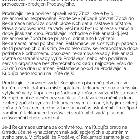
provozoven-prodejen Prodávajícího.
Prodávající není povinen opravit vady Zboží, které bylo
reklamováno neoprávněně. Prodejce v případě převzetí Zboží do
Reklamace neručí za obsah uložených dat a nastavení přístroje.
Práva z odpovědnosti za vady věci musí být uplatněna v záruční
době, jinak zaniknou. Prodávající rozhodne o Reklamaci (tj. jestli
reklamované Zboží bude přijato či odmítnuto k vyřízení
Reklamace) ihned po obdržení Reklamace, ve složitých případech
do tří pracovních dnů s tím, že do této doby se nezapočítává doba
potřebná k odbornému posouzení reklamované vady. Reklamaci
včetně odstranění vady vyřídí Prodávající nebo jeho pověřená
servisní organizace bez zbytečného odkladu, nejpozději však do
30 dnů ode dne uplatnění Reklamace,pokud se Prodávající a
Kupující nedohodnou na lhůtě delší.
Prodávající je povinen vydat Kupujícímu písemné potvrzení, ve
kterém uvede datum a místo uplatnění Reklamace, charakteristiku
vytýkané vady, Kupujícím požadovaný způsob vyřízení Reklamace.
Kupující není oprávněn bez souhlasu Prodávajícího měnit jednou
zvolený způsob vyřízení Reklamace vyjma situace, kdy jím zvolený
způsob řešení není možno vůbec nebo včas uskutečnit. Pro případ
zamítnuté Reklamace Prodávající spotřebiteli vydá písemné
odůvodnění tohoto zamítnutí.
Je-li Reklamace uznána za oprávněnou, má Kupující právo na
úhradu účelně vynaložených nákladů spojených s uplatněním
svého práva. V případě, že Prodávající Reklamaci zamítne jako