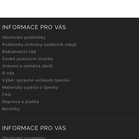
INFORMACE PRO VÁS
Obchodní podmínky
Podmínky ochrany osobních údajů
Reklamační řád
České puncovní značky
Vrácení a výměna zboží
O nás
Výběr správné velikosti šperků
Materiály a péče o šperky
FAQ
Doprava a platba
Novinky
INFORMACE PRO VÁS
Obchodní podmínky