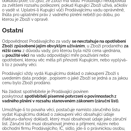
odkladu poté, co zjistí, že Zboží má vadu. Prodávající neodpovídá
za zvětšení rozsahu poškození, pokud Kupující Zboží užívá, ačkoliv
o vadě ví. Uplatní-li Kupující vůči Prodávajícímu vadu oprávněně,
lhůta pro uplatnění práv z vadného plnění neběží po dobu, po
kterou je Zboží v opravě.
Ostatní
Odpovědnost Prodávajícího za vady
se nevztahuje na opotřebení
Zboží
způsobené jejím obvyklým užíváním
, u Zboží prodaného
za
nižší cenu
z důvodu vady, pro kterou byla nižší cena ujednána,
u
použité věci
na vadu odpovídající míře používání nebo
opotřebení, kterou věc měla při převzetí Kupujícím, nebo vyplývá-
li to z povahy věci.
Prodávající vždy vydá Kupujícímu doklad o zakoupení Zboží s
uvedením data prodeje , popisem o jaké Zboží se jedná a za jakou
cenu bylo Zboží prodáno.
Na žádost spotřebitele je Prodávající povinen
poskytnout
spotřebiteli písemné potvrzení o povinnostech z
vadného plnění v rozsahu stanoveném zákonem (záruční list).
Umožňuje-li to povaha věci, postačuje namísto záručního listu
vydat Kupujícímu doklad o zakoupení věci obsahující údaje
(fakturu-daňový doklad), který musí obsahovat údaje jako záruční
list. Záruční list musí obsahovat jméno a příjmení, název nebo
obchodní firmu Prodávajícího, IČ, sídlo, jde-li o právnickou osobu,