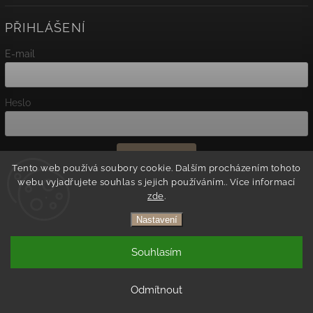
PŘIHLÁŠENÍ
E-mail
Heslo
Přihlásit se
Tento web používá soubory cookie. Dalším procházením tohoto
webu vyjadřujete souhlas s jejich používáním.. Více informací
Nová registrace
zde
.
Zapomenuté heslo
Nastavení
Copyright 2026
Agato
. Všechna práva vyhrazena.
Souhlasím
Vytvořil
Shoptet
| Design
Shoptak.cz.
Odmítnout