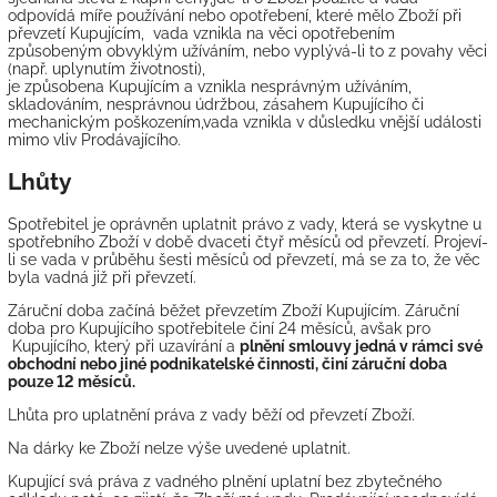
odpovídá míře používání nebo opotřebení, které mělo Zboží při
převzetí Kupujícím, ­ vada vznikla na věci opotřebením
způsobeným obvyklým užíváním, nebo vyplývá-li to z povahy věci
(např. uplynutím životnosti), ­
je způsobena Kupujícím a vznikla nesprávným užíváním,
skladováním, nesprávnou údržbou, zásahem Kupujícího či
mechanickým poškozením,vada vznikla v důsledku vnější události
mimo vliv Prodávajícího.
Lhůty
Spotřebitel je oprávněn uplatnit právo z vady, která se vyskytne u
spotřebního Zboží v době dvaceti čtyř měsíců od převzetí. Projeví-
li se vada v průběhu šesti měsíců od převzetí, má se za to, že věc
byla vadná již při převzetí.
Záruční doba začíná běžet převzetím Zboží Kupujícím. Záruční
doba pro Kupujícího spotřebitele činí 24 měsíců, avšak pro
Kupujícího, který při uzavírání a
plnění smlouvy jedná v rámci své
obchodní nebo jiné podnikatelské činnosti, činí záruční doba
pouze 12 měsíců.
Lhůta pro uplatnění práva z vady běží od převzetí Zboží.
Na dárky ke Zboží nelze výše uvedené uplatnit.
Kupující svá práva z vadného plnění uplatní bez zbytečného