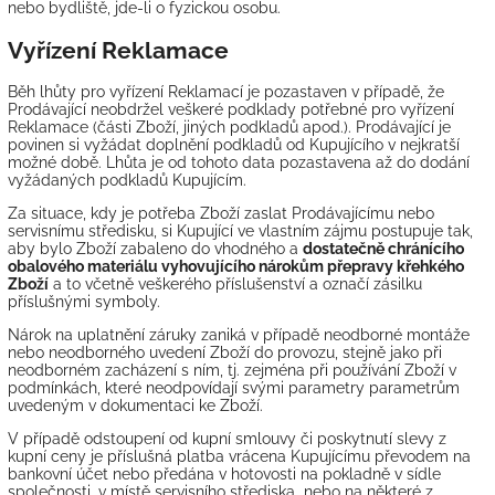
nebo bydliště, jde-li o fyzickou osobu.
Vyřízení Reklamace
Běh lhůty pro vyřízení Reklamací je pozastaven v případě, že
Prodávající neobdržel veškeré podklady potřebné pro vyřízení
Reklamace (části Zboží, jiných podkladů apod.). Prodávající je
povinen si vyžádat doplnění podkladů od Kupujícího v nejkratší
možné době. Lhůta je od tohoto data pozastavena až do dodání
vyžádaných podkladů Kupujícím.
Za situace, kdy je potřeba Zboží zaslat Prodávajícímu nebo
servisnímu středisku, si Kupující ve vlastním zájmu postupuje tak,
aby bylo Zboží zabaleno do vhodného a
dostatečně chránícího
obalového materiálu vyhovujícího nárokům přepravy křehkého
Zboží
a to včetně veškerého příslušenství a označí zásilku
příslušnými symboly.
Nárok na uplatnění záruky zaniká v případě neodborné montáže
nebo neodborného uvedení Zboží do provozu, stejně jako při
neodborném zacházení s ním, tj. zejména při používání Zboží v
podmínkách, které neodpovídají svými parametry parametrům
uvedeným v dokumentaci ke Zboží.
V případě odstoupení od kupní smlouvy či poskytnutí slevy z
kupní ceny je příslušná platba vrácena Kupujícímu převodem na
bankovní účet nebo předána v hotovosti na pokladně v sídle
společnosti, v místě servisního střediska nebo na některé z