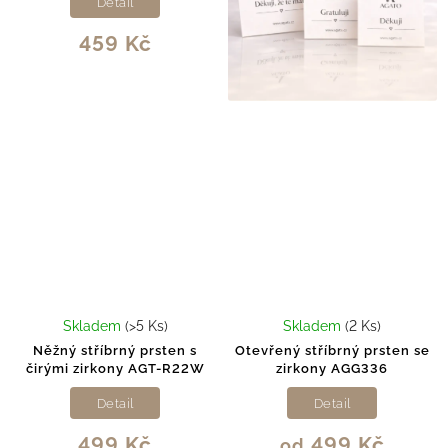
Detail
459 Kč
Skladem
(>5 Ks)
Skladem
(2 Ks)
Něžný stříbrný prsten s
Otevřený stříbrný prsten se
čirými zirkony AGT-R22W
zirkony AGG336
Detail
Detail
499 Kč
499 Kč
od