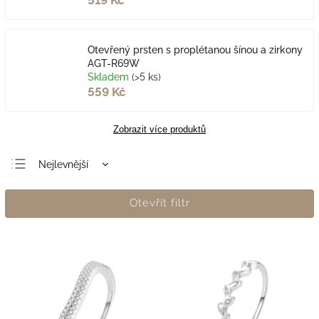
519 Kč
Otevřený prsten s proplétanou šínou a zirkony
AGT-R69W
Skladem
(>5 ks)
559 Kč
Zobrazit více produktů
Nejlevnější
Nejdražší
Otevřít filtr
Nejprodávanější
Abecedně