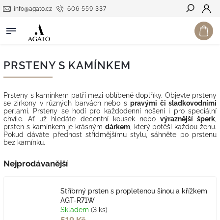
info@agato.cz
606 559 337
Hledat
PRSTENY S KAMÍNKEM
Prsteny s kamínkem patří mezi oblíbené doplňky. Objevte prsteny
se zirkony v různých barvách nebo s
pravými či sladkovodními
perlami. Prsteny se hodí pro každodenní nošení i pro speciální
chvíle. Ať už hledáte decentní kousek nebo
výraznější šperk
,
prsten s kamínkem je krásným
dárkem
, který potěší každou ženu.
Pokud dáváte přednost střídmějšímu stylu, sáhněte po prstenu
bez kamínku.
Nejprodávanější
Stříbrný prsten s propletenou šínou a křížkem
AGT-R71W
Skladem
(3 ks)