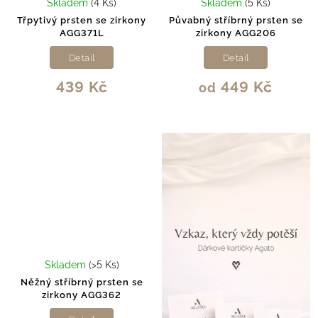
Skladem
(4 Ks)
Skladem
(5 Ks)
Třpytivý prsten se zirkony
Půvabný stříbrný prsten se
AGG371L
zirkony AGG206
Detail
Detail
439 Kč
449 Kč
od
Skladem
(>5 Ks)
Něžný stříbrný prsten se
zirkony AGG362