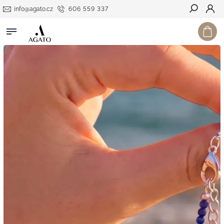
info@agato.cz
606 559 337
Hledat