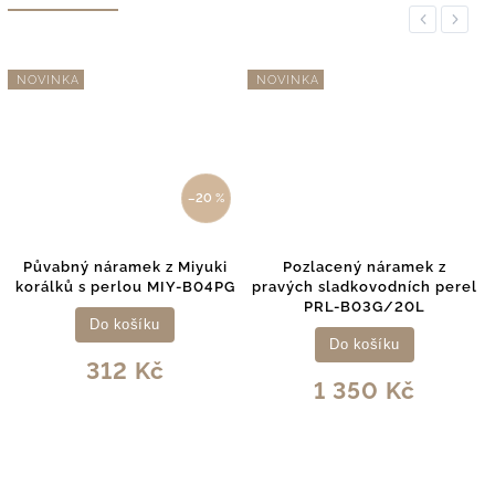
Previous
Next
NOVINKA
NOVINKA
–20 %
 z Miyuki
Pozlacený náramek z
Půvabný náramek z
 MIY-B04PG
pravých sladkovodních perel
sladkovodních per
PRL-B03G/20L
B03/20L
ku
Do košíku
Do košíku
č
1 350 Kč
1 350 K