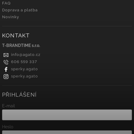
FAQ
Doprava a platba
Novinky
KONTAKT
T-BRANDTIME s.r.o.
info
@
agato.cz
606 559 337
sperky.agato
sperky.agato
PŘIHLÁŠENÍ
E-mail
Heslo