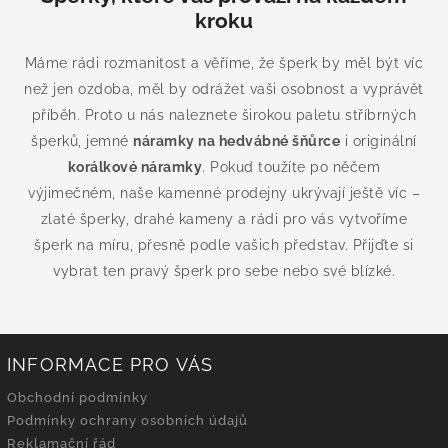
kroku
Máme rádi rozmanitost a věříme, že šperk by měl být víc
než jen ozdoba, měl by odrážet vaši osobnost a vyprávět
příběh. Proto u nás naleznete širokou paletu stříbrných
šperků, jemné
náramky na hedvábné šňůrce
i originální
korálkové náramky
. Pokud toužíte po něčem
výjimečném, naše kamenné prodejny ukrývají ještě víc –
zlaté šperky, drahé kameny a rádi pro vás vytvoříme
šperk na míru, přesně podle vašich představ. Přijďte si
vybrat ten pravý šperk pro sebe nebo své blízké.
INFORMACE PRO VÁS
Obchodní podmínky
Podmínky ochrany osobních údajů
Reklamační řád