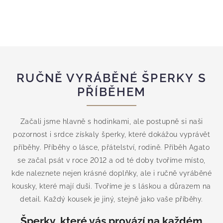
RUČNĚ VYRÁBĚNÉ ŠPERKY S
PŘÍBĚHEM
Začali jsme hlavně s hodinkami, ale postupně si naši
pozornost i srdce získaly šperky, které dokážou vyprávět
příběhy. Příběhy o lásce, přátelství, rodině. Příběh Agato
se začal psát v roce 2012 a od té doby tvoříme místo,
kde naleznete nejen krásné doplňky, ale i ručně vyráběné
kousky, které mají duši. Tvoříme je s láskou a důrazem na
detail. Každý kousek je jiný, stejně jako vaše příběhy.
Šperky, které vás provází na každém