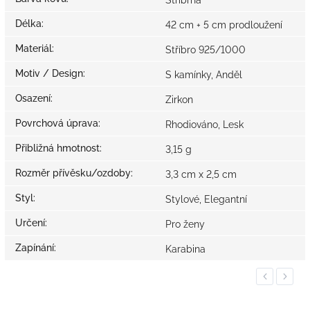
Stříbrná
Délka
:
42 cm + 5 cm prodloužení
Materiál
:
Stříbro 925/1000
Motiv / Design
:
S kamínky, Anděl
Osazení
:
Zirkon
Povrchová úprava
:
Rhodiováno, Lesk
Přibližná hmotnost
:
3,15 g
Rozměr přívěsku/ozdoby
:
3,3 cm x 2,5 cm
Styl
:
Stylové, Elegantní
Určení
:
Pro ženy
Zapínání
:
Karabina
Previous
Next