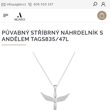
info@agato.cz
606 559 337
Hledat
PŮVABNÝ STŘÍBRNÝ NÁHRDELNÍK S
ANDĚLEM TAGS835/47L