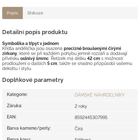
Popis
Diskuze
Detailní popis produktu
Symbolika a třpyt v jednom
Křídla andělíčka jsou osazená
precizně broušenými čirými
zirkony
, které se při každém pohybu jemně rozzáří a dodávají
přívěsku
oslnivý šmrnc
. Řetízek má délku
42 cm
s možností
prodloužení o dalších
5 cm
, takže se snadno přizpůsobí vašemu
dekoltu i stylu.
Doplňkové parametry
Kategorie
:
DÁMSKÉ NÁHRDELNÍKY
Záruka
:
2 roky
EAN
:
8592445307995
Barva kamene/perly
:
Čirá
Barva kovu
: