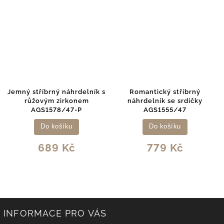
Jemný stříbrný náhrdelník s
Romantický stříbrný
růžovým zirkonem
náhrdelník se srdíčky
AGS1578/47-P
AGS1555/47
Do košíku
Do košíku
689 Kč
779 Kč
INFORMACE PRO VÁS