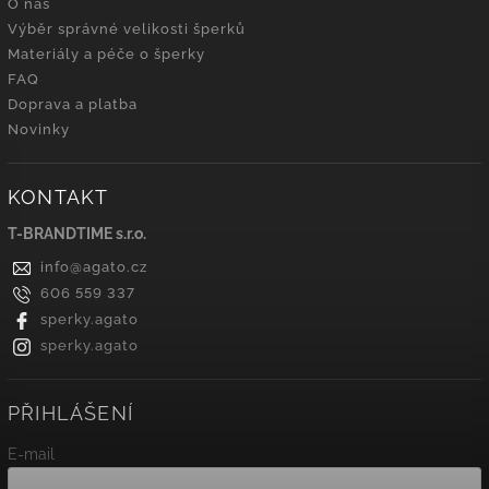
O nás
Výběr správné velikosti šperků
Materiály a péče o šperky
FAQ
Doprava a platba
Novinky
KONTAKT
T-BRANDTIME s.r.o.
info
@
agato.cz
606 559 337
sperky.agato
sperky.agato
PŘIHLÁŠENÍ
E-mail