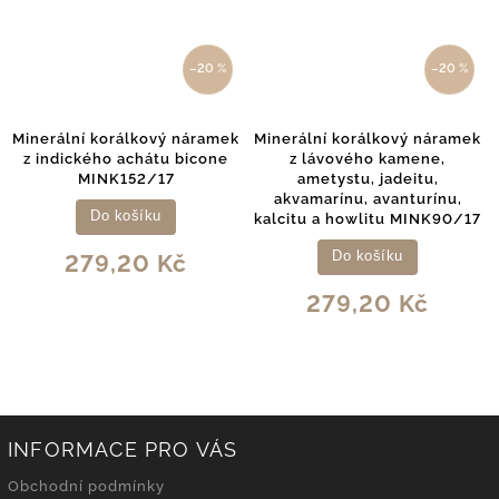
–20 %
–20 %
Minerální korálkový náramek
Minerální korálkový náramek
z indického achátu bicone
z lávového kamene,
MINK152/17
ametystu, jadeitu,
akvamarínu, avanturínu,
Do košíku
kalcitu a howlitu MINK90/17
Do košíku
279,20 Kč
279,20 Kč
INFORMACE PRO VÁS
Obchodní podmínky