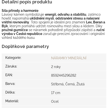
Detailní popis produktu
Síla přírody a harmonie
Lávový kámen symbolizuje
energii, odvahu a stabilitu
, zatímco
howlit napomáhá
uklidnění mysli
,
odstranění stresu a nalezení
vnitřní rovnováhy
. Toto spojení je ideální pro znamení
Lev, Beran a
Býk
, kterým pomáhá udržet rovnováhu mezi silou a klidem. Díky
pružné gumičce
se náramek pohodlně přizpůsobí zápěstí a
ruční
výroba v České republice
zaručuje precizní zpracování i originální
vzhled každého kusu.
Doplňkové parametry
Kategorie
:
NÁRAMKY MINERÁLNÍ
Záruka
:
2 roky
EAN
:
8592445296282
Barva
:
Stříbrná, Černá, Žlutá
Délka
:
17 cm
Materiál
:
Ocel