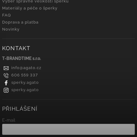
Výběr správné velikosti šperků
Materiály a péče o šperky
FAQ
Doprava a platba
Novinky
KONTAKT
T-BRANDTIME s.r.o.
info
@
agato.cz
606 559 337
sperky.agato
sperky.agato
PŘIHLÁŠENÍ
E-mail