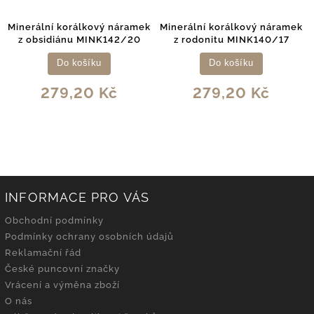
Minerální korálkový náramek
Minerální korálkový náramek
z obsidiánu MINK142/20
z rodonitu MINK140/17
Do košíku
Do košíku
279,20 Kč
279,20 Kč
INFORMACE PRO VÁS
Obchodní podmínky
Podmínky ochrany osobních údajů
Reklamační řád
České puncovní značky
Vrácení a výměna zboží
O nás