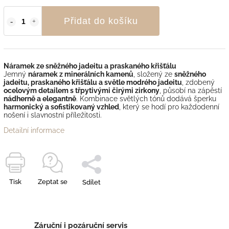
Přidat do košíku
Náramek ze sněžného jadeitu a praskaného křišťálu
Jemný
náramek z minerálních kamenů
, složený ze
sněžného
jadeitu, praskaného křišťálu a světle modrého jadeitu
, zdobený
ocelovým detailem s třpytivými čirými zirkony
, působí na zápěstí
nádherně a elegantně
. Kombinace světlých tónů dodává šperku
harmonický a sofistikovaný vzhled
, který se hodí pro každodenní
nošení i slavnostní příležitosti.
Detailní informace
Tisk
Zeptat se
Sdílet
Záruční i pozáruční servis