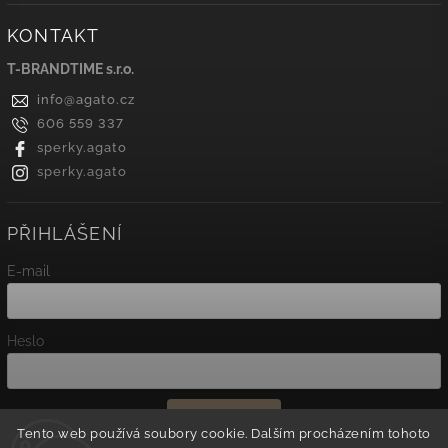
KONTAKT
T-BRANDTIME s.r.o.
info
@
agato.cz
606 559 337
sperky.agato
sperky.agato
PŘIHLÁŠENÍ
E-mail
Heslo
Přihlásit se
Tento web používá soubory cookie. Dalším procházením tohoto