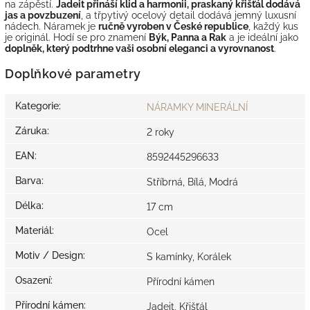
na zápěstí.
Jadeit přináší klid a harmonii, praskaný křišťál dodává
jas a povzbuzení
, a třpytivý ocelový detail dodává jemný luxusní
nádech. Náramek je
ručně vyroben v České republice
, každý kus
je originál. Hodí se pro znamení
Býk, Panna a Rak
a je ideální jako
doplněk, který podtrhne vaši osobní eleganci a vyrovnanost
.
Doplňkové parametry
Kategorie
:
NÁRAMKY MINERÁLNÍ
Záruka
:
2 roky
EAN
:
8592445296633
Barva
:
Stříbrná, Bílá, Modrá
Délka
:
17 cm
Materiál
:
Ocel
Motiv / Design
:
S kamínky, Korálek
Osazení
:
Přírodní kámen
Přírodní kámen
:
Jadeit, Křišťál