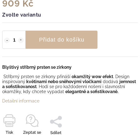
909 Kč
Zvolte variantu
Přidat do košíku
Blyštivý stříbrný prsten se zirkony
Stříbrný prsten se zirkony přináší
okamžitý wow efekt
. Design
inspirovaný
květinami nebo sněhovými vločkami
dodává
jemnost
a sofistikovanost
. Hodí se pro každodenní nošení i slavnostní
okamžiky, kdy chcete vypadat
elegantně a sofistikovaně.
Detailní informace
Tisk
Zeptat se
Sdílet