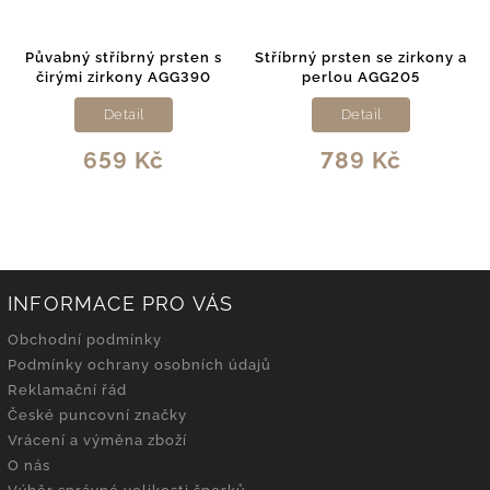
Půvabný stříbrný prsten s
Stříbrný prsten se zirkony a
čirými zirkony AGG390
perlou AGG205
Detail
Detail
659 Kč
789 Kč
INFORMACE PRO VÁS
Obchodní podmínky
Podmínky ochrany osobních údajů
Reklamační řád
České puncovní značky
Vrácení a výměna zboží
O nás