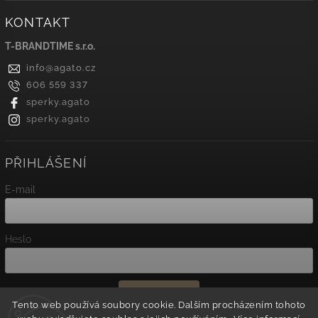
KONTAKT
T-BRANDTIME s.r.o.
info
@
agato.cz
606 559 337
sperky.agato
sperky.agato
PŘIHLÁŠENÍ
E-mail
Heslo
Přihlásit se
Tento web používá soubory cookie. Dalším procházením tohoto