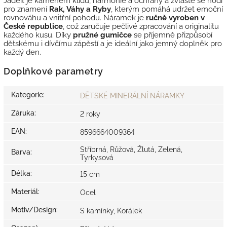
Jadeit je kamenem klidu, harmonie a ochrany a zvláště se hodí
pro znamení
Rak, Váhy a Ryby
, kterým pomáhá udržet emoční
rovnováhu a vnitřní pohodu. Náramek je
ručně vyroben v
České republice
, což zaručuje pečlivé zpracování a originalitu
každého kusu. Díky
pružné gumičce
se příjemně přizpůsobí
dětskému i dívčímu zápěstí a je ideální jako jemný doplněk pro
každý den.
Doplňkové parametry
Kategorie
:
DĚTSKÉ MINERÁLNÍ NÁRAMKY
Záruka
:
2 roky
EAN
:
8596664009364
Stříbrná, Růžová, Žlutá, Zelená,
Barva
:
Tyrkysová
Délka
:
15 cm
Materiál
:
Ocel
Motiv/Design
:
S kamínky, Korálek