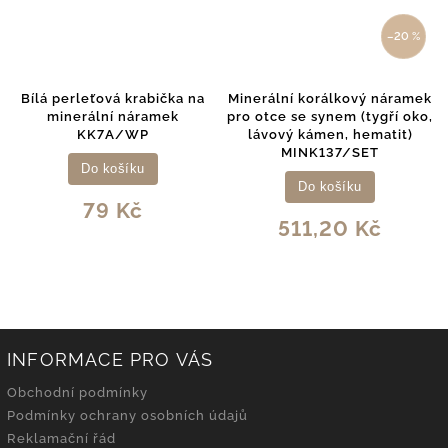
–20 %
Bílá perleťová krabička na
Minerální korálkový náramek
minerální náramek
pro otce se synem (tygří oko,
KK7A/WP
lávový kámen, hematit)
MINK137/SET
Do košíku
Do košíku
79 Kč
511,20 Kč
INFORMACE PRO VÁS
Obchodní podmínky
Podmínky ochrany osobních údajů
Reklamační řád