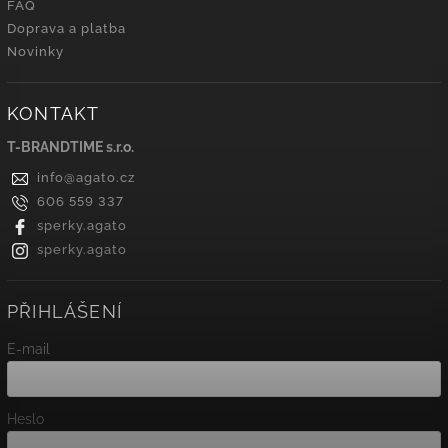
FAQ
Doprava a platba
Novinky
KONTAKT
T-BRANDTIME s.r.o.
info
@
agato.cz
606 559 337
sperky.agato
sperky.agato
PŘIHLÁŠENÍ
E-mail
Heslo