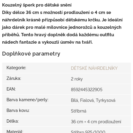
Kouzelný šperk pro dětské snění
Díky
délce 36 cm s možností prodloužení o 4 cm
se
náhrdelník krásně přizpůsobí dětskému krčku. Je
ideální
jako dárek pro malé milovnice jednorožců
a kouzelných
příběhů. Tento hravý doplněk dodá každému outfitu
nádech fantazie a vykouzlí úsměv na tváři.
Doplňkové parametry
Kategorie
:
DÉTSKÉ NÁHRDELNÍKY
Záruka
:
2 roky
EAN
:
8592445322905
Barva kamene/perly
:
Bílá, Fialová, Tyrkysová
Barva kovu
:
Stříbrná
Délka
:
36 cm + 4 cm prodloužení
Materiál
:
Stříbro 925/1000