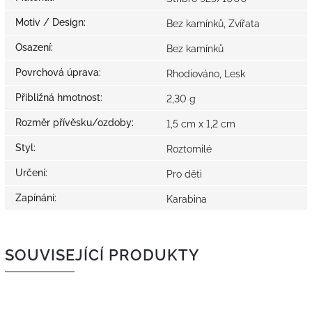
Motiv / Design
:
Bez kamínků, Zvířata
Osazení
:
Bez kamínků
Povrchová úprava
:
Rhodiováno, Lesk
Přibližná hmotnost
:
2,30 g
Rozměr přívěsku/ozdoby
:
1,5 cm x 1,2 cm
Styl
:
Roztomilé
Určení
:
Pro děti
Zapínání
:
Karabina
SOUVISEJÍCÍ PRODUKTY