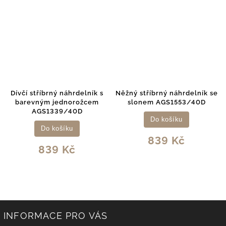
Dívčí stříbrný náhrdelník s
Něžný stříbrný náhrdelník se
barevným jednorožcem
slonem AGS1553/40D
AGS1339/40D
Do košíku
Do košíku
839 Kč
839 Kč
INFORMACE PRO VÁS