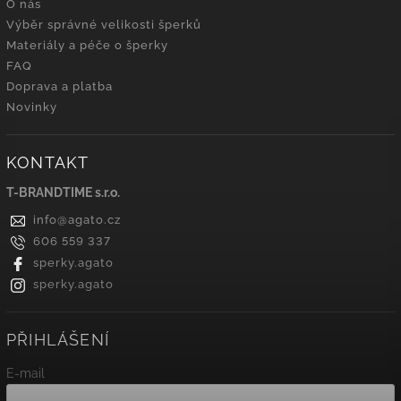
O nás
Výběr správné velikosti šperků
Materiály a péče o šperky
FAQ
Doprava a platba
Novinky
KONTAKT
T-BRANDTIME s.r.o.
info
@
agato.cz
606 559 337
sperky.agato
sperky.agato
PŘIHLÁŠENÍ
E-mail