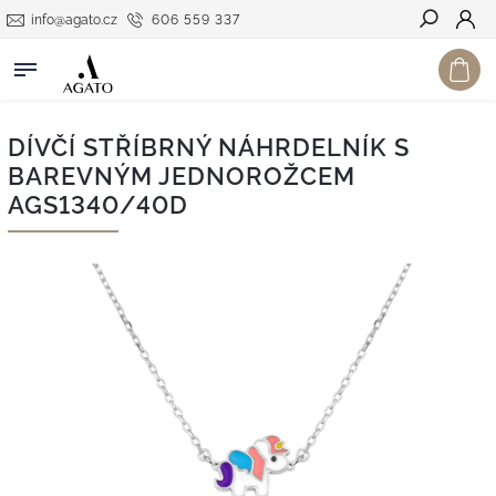
info@agato.cz
606 559 337
Hledat
DÍVČÍ STŘÍBRNÝ NÁHRDELNÍK S
BAREVNÝM JEDNOROŽCEM
AGS1340/40D