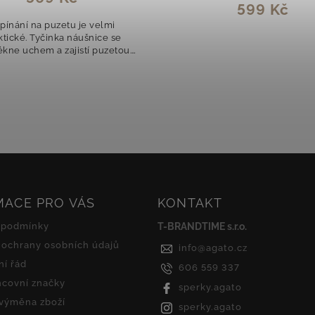
599 Kč
pínání na puzetu je velmi
ktické. Tyčinka náušnice se
ékne uchem a zajistí puzetou.
Ta může být doplněna...
MACE PRO VÁS
KONTAKT
 podmínky
T-BRANDTIME s.r.o.
ochrany osobních údajů
info
@
agato.cz
í řád
606 559 337
covní značky
sperky.agato
 výměna zboží
sperky.agato