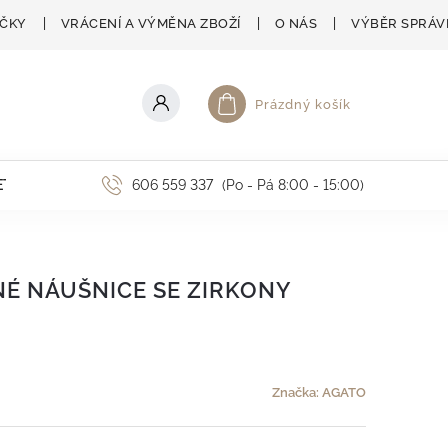
AČKY
VRÁCENÍ A VÝMĚNA ZBOŽÍ
O NÁS
VÝBĚR SPRÁV
Prázdný košík
Nákupní košík
ETNÍ AKCE
606 559 337
(Po - Pá 8:00 - 15:00)
É NÁUŠNICE SE ZIRKONY
Značka:
AGATO