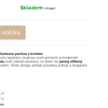
Skladem
(>5 pár)
o košíku
zirkonovou peckou a kruhem
 tyto náušnice zaujmou svým jemným a moderním
onu
tvoří základ náušnice, ze které visí
jemný stříbrný
hem. Tento design přináší působivý pohyb a elegantní
let