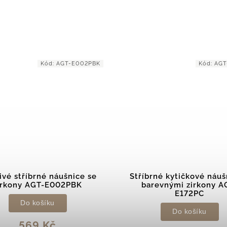
Kód:
AGT-E002PBK
Kód:
AGT
ivé stříbrné náušnice se
Stříbrné kytičkové náuš
irkony AGT-E002PBK
barevnými zirkony A
E172PC
Do košíku
Do košíku
569 Kč