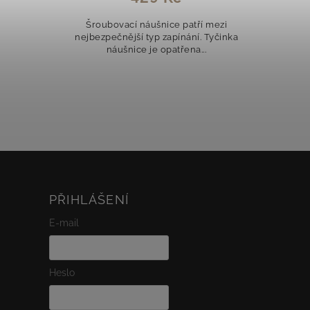
Šroubovací náušnice patří mezi
Stří
nejbezpečnější typ zapínání. Tyčinka
zirko
náušnice je opatřena...
stříbr
a na
bro
PŘIHLÁŠENÍ
E-mail
Heslo