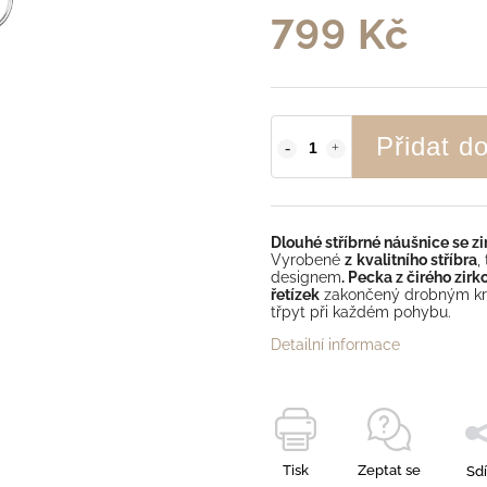
799 Kč
Přidat d
Dlouhé stříbrné náušnice se 
Vyrobené
z
kvalitního stříbra
,
designem
. Pecka z čirého zirk
řetízek
zakončený drobným kru
třpyt při každém pohybu.
Detailní informace
Tisk
Zeptat se
Sdí