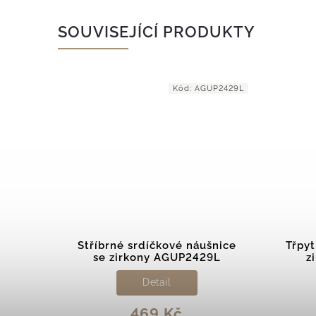
SOUVISEJÍCÍ PRODUKTY
GUP1179
Kód:
AGUP2429L
y se
Stříbrné srdíčkové náušnice
Třpyt
se zirkony AGUP2429L
z
Detail
469 Kč