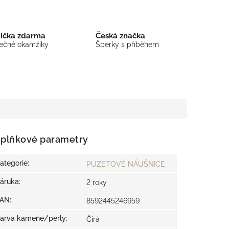
bička zdarma
Česká značka
mečné okamžiky
Šperky s příběhem
plňkové parametry
ategorie
:
PUZETOVÉ NÁUŠNICE
áruka
:
2 roky
EAN
:
8592445246959
arva kamene/perly
:
Čirá