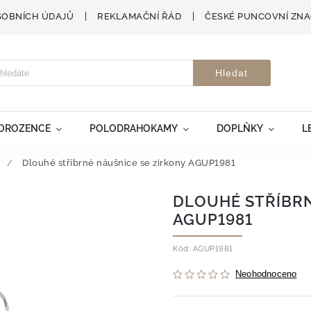
SOBNÍCH ÚDAJŮ
REKLAMAČNÍ ŘÁD
ČESKÉ PUNCOVNÍ ZN
Hledat
VOROZENCE
POLODRAHOKAMY
DOPLŇKY
L
/
Dlouhé stříbrné náušnice se zirkony AGUP1981
DLOUHÉ STŘÍBRN
AGUP1981
Kód:
AGUP1981
Neohodnoceno