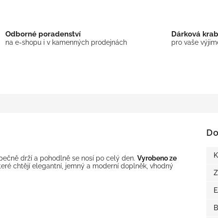
Odborné poradenství
Dárková kra
na e-shopu i v kamenných prodejnách
pro vaše výji
Do
K
ečně drží a pohodlně se nosí po celý den.
Vyrobeno ze
které chtějí elegantní, jemný a moderní doplněk, vhodný
Z
B