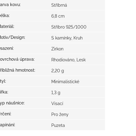
arva kovu
:
Stříbrná
élka
:
6,8 cm
ateriál
:
Stříbro 925/1000
otiv/Design
:
S kamínky, Kruh
sazení
:
Zirkon
ovrchová úprava
:
Rhodiováno, Lesk
řibližná hmotnost
:
2,20 g
tyl
:
Minimalistické
ířka
:
1,3 g
yp náušnice
:
Visací
rčení
:
Pro ženy
apínání
:
Puzeta