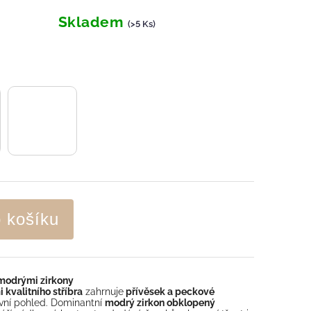
Skladem
(>5 Ks)
o košíku
 modrými zirkony
 kvalitního stříbra
zahrnuje
přívěsek a peckové
rvní pohled. Dominantní
modrý zirkon obklopený