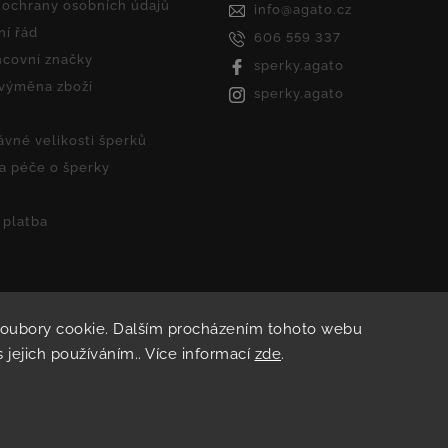
ochrany osobních údajů
info
@
agato.cz
í řád
606 559 337
covní značky
sperky.agato
 výměna zboží
sperky.agato
ávné velikosti šperků
 a péče o šperky
 platba
soubory cookie. Dalším procházením tohoto webu
Copyright 2026
Agato
. Všechna práva vyhrazena.
s jejich používáním.. Více informací
zde
.
Vytvořil
Shoptet
| Design
Shoptak.cz.