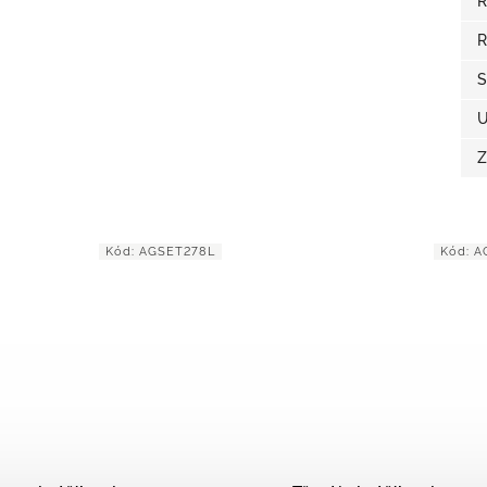
R
R
S
U
Z
Kód:
AGSET159
Kód:
AG