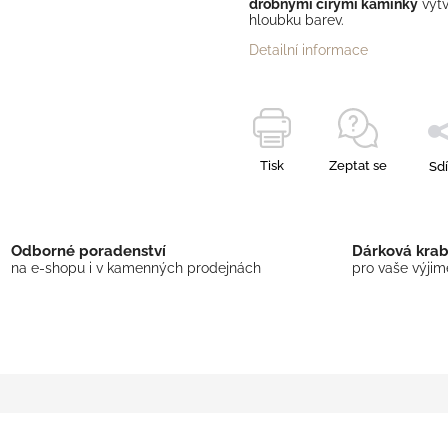
drobnými čirými kamínky
vytv
hloubku barev.
Detailní informace
Tisk
Zeptat se
Sdí
Odborné poradenství
Dárková kra
na e-shopu i v kamenných prodejnách
pro vaše výji