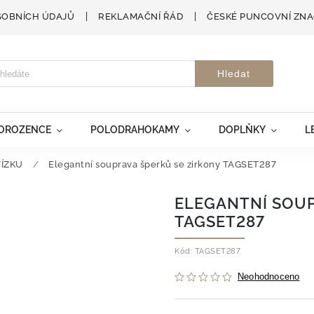
SOBNÍCH ÚDAJŮ
REKLAMAČNÍ ŘÁD
ČESKÉ PUNCOVNÍ ZN
Hledat
VOROZENCE
POLODRAHOKAMY
DOPLŇKY
L
TÍZKU
/
Elegantní souprava šperků se zirkony TAGSET287
ELEGANTNÍ SOUP
TAGSET287
Kód:
TAGSET287
Neohodnoceno