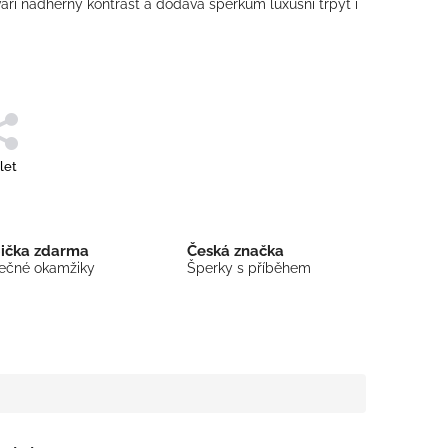
áří nádherný kontrast a dodává šperkům luxusní třpyt i
let
bička zdarma
Česká značka
mečné okamžiky
Šperky s příběhem