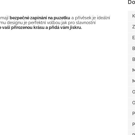
Do
K
 mají
bezpečné zapínání na puzetku
a přívěsek je ideální
ímu designu je perfektní volbou jak pro slavnostní
Z
 vaši přirozenou krásu a přidá vám jiskru.
B
B
M
M
O
O
P
P