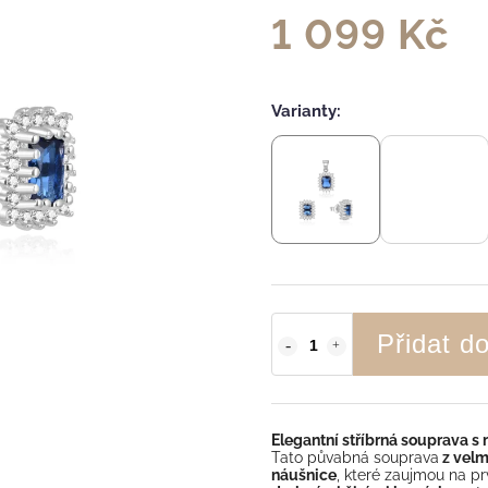
1 099 Kč
Varianty:
Přidat d
Elegantní stříbrná souprava s
Tato půvabná souprava
z velmi
náušnice
, které zaujmou na p