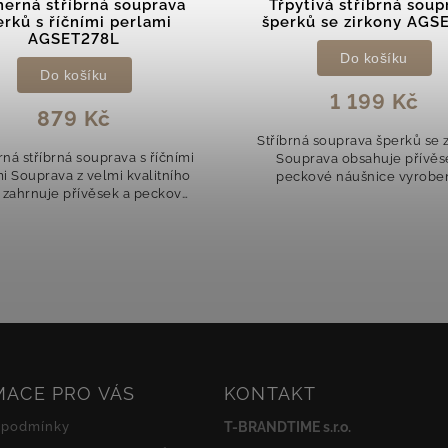
ytivá stříbrná souprava
Něžná souprava šperk
ků se zirkony AGSET159
zirkony AGSET252
Do košíku
Do košíku
1 199 Kč
749 Kč
ná souprava šperků se zirkony
Něžná souprava šperků se z
prava obsahuje přívěsek a
Tato elegantní souprava z kva
kové náušnice vyrobené z
stříbra zahrnuje přívěsek a 
ce kvalitního stříbra, které
náušnice ve tvaru jemných k
jišťuje dlouhou životnost a
které působí něžně a sofistiko
nadčasový vzhled....
MACE PRO VÁS
KONTAKT
 podmínky
T-BRANDTIME s.r.o.