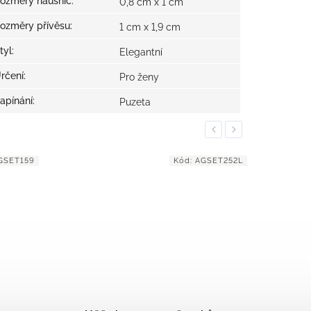
ozměry náušnic
:
0,8 cm x 1 cm
ozměry přívěsu
:
1 cm x 1,9 cm
tyl
:
Elegantní
rčení
:
Pro ženy
apínání
:
Puzeta
Previous
Next
SET252L
Kód:
AGSET235L