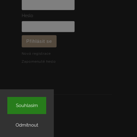
Heslo
Přihlásit se
Nová registrace
Zapomenuté heslo
Souhlasím
Odmítnout