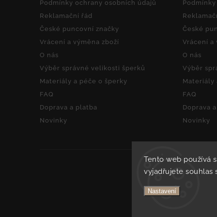
Podmínky ochrany osobních údajů
Podmínky 
Reklamační řád
Reklamačn
České puncovní značky
České pun
Vrácení a výměna zboží
Vrácení a
O nás
O nás
Výběr správné velikosti šperků
Výběr spr
Materiály a péče o šperky
Materiály
FAQ
FAQ
Doprava a platba
Doprava a
Novinky
Novinky
Tento web používá 
vyjadřujete souhlas 
Nastavení