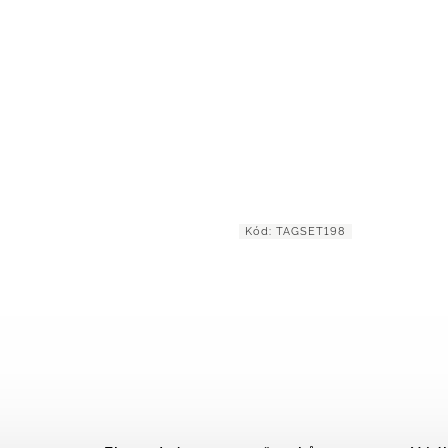
SET198
Kód:
AGSET278L