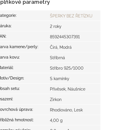
plňkové parametry
ategorie
:
ŠPERKY BEZ ŘETÍZKU
áruka
:
2 roky
EAN
:
8592445307391
arva kamene/perly
:
Čirá, Modrá
arva kovu
:
Stříbrná
ateriál
:
Stříbro 925/1000
otiv/Design
:
S kamínky
bsah setu
:
Přívěsek, Náušnice
sazení
:
Zirkon
ovrchová úprava
:
Rhodiováno, Lesk
řibližná hmotnost
:
4,00 g