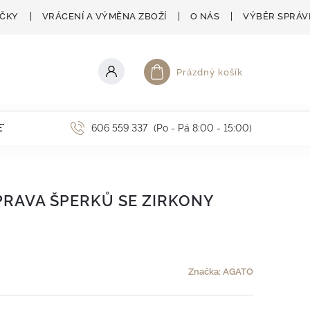
AČKY
VRÁCENÍ A VÝMĚNA ZBOŽÍ
O NÁS
VÝBĚR SPRÁV
Prázdný košík
Nákupní košík
ETNÍ AKCE
606 559 337
(Po - Pá 8:00 - 15:00)
RAVA ŠPERKŮ SE ZIRKONY
Značka:
AGATO