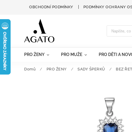
OBCHODNÍ PODMÍNKY
PODMÍNKY OCHRANY O
PRO ŽENY
PRO MUŽE
PRO DĚTI A NO
Domů
/
PRO ŽENY
/
SADY ŠPERKŮ
/
BEZ ŘE