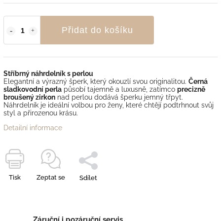
Přidat do košíku
Stříbrný náhrdelník s perlou
Elegantní a výrazný šperk, který okouzlí svou originalitou.
Černá
sladkovodní perla
působí tajemně a luxusně, zatímco
precizně
broušený zirkon
nad perlou dodává šperku jemný třpyt.
Náhrdelník je ideální volbou pro ženy, které chtějí podtrhnout svůj
styl a přirozenou krásu.
Detailní informace
Tisk
Zeptat se
Sdílet
Záruční i pozáruční servis