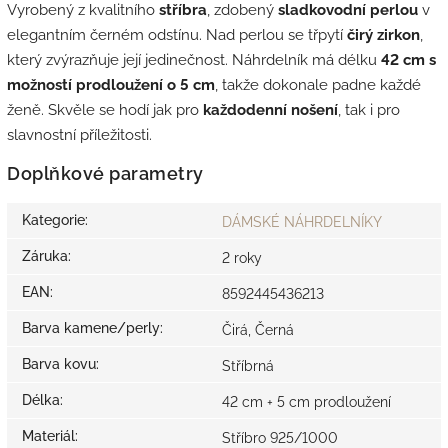
Vyrobený z kvalitního
stříbra
, zdobený
sladkovodní perlou
v
elegantním černém odstínu. Nad perlou se třpytí
čirý zirkon
,
který zvýrazňuje její jedinečnost. Náhrdelník má délku
42 cm s
možností prodloužení o 5 cm
, takže dokonale padne každé
ženě. Skvěle se hodí jak pro
každodenní nošení
, tak i pro
slavnostní příležitosti.
Doplňkové parametry
Kategorie
:
DÁMSKÉ NÁHRDELNÍKY
Záruka
:
2 roky
EAN
:
8592445436213
Barva kamene/perly
:
Čirá, Černá
Barva kovu
:
Stříbrná
Délka
:
42 cm + 5 cm prodloužení
Materiál
:
Stříbro 925/1000