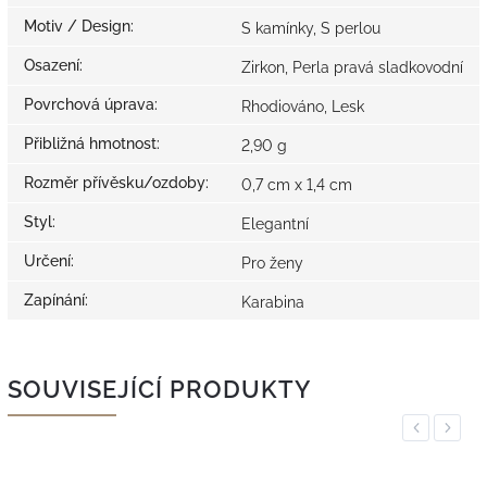
Motiv / Design
:
S kamínky, S perlou
Osazení
:
Zirkon, Perla pravá sladkovodní
Povrchová úprava
:
Rhodiováno, Lesk
Přibližná hmotnost
:
2,90 g
Rozměr přívěsku/ozdoby
:
0,7 cm x 1,4 cm
Styl
:
Elegantní
Určení
:
Pro ženy
Zapínání
:
Karabina
SOUVISEJÍCÍ PRODUKTY
Previous
Next