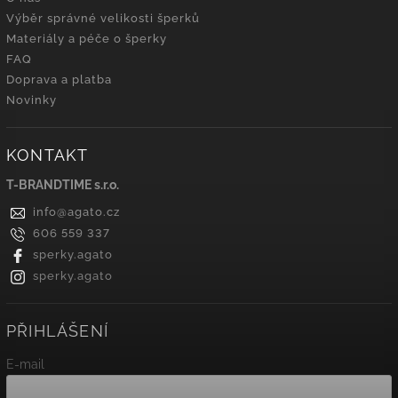
Výběr správné velikosti šperků
Materiály a péče o šperky
FAQ
Doprava a platba
Novinky
KONTAKT
T-BRANDTIME s.r.o.
info
@
agato.cz
606 559 337
sperky.agato
sperky.agato
PŘIHLÁŠENÍ
E-mail