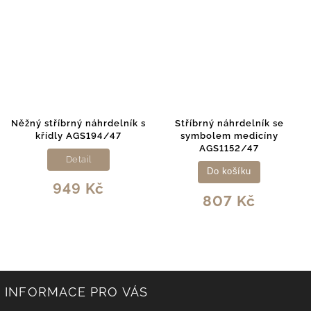
Něžný stříbrný náhrdelník s
Stříbrný náhrdelník se
křídly AGS194/47
symbolem medicíny
AGS1152/47
Detail
Do košíku
949 Kč
807 Kč
INFORMACE PRO VÁS