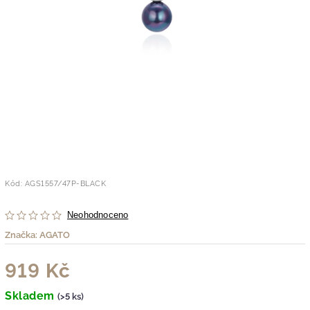
Kód:
AGS1557/47P-BLACK
Neohodnoceno
Značka:
AGATO
919 Kč
Skladem
(>5 ks)