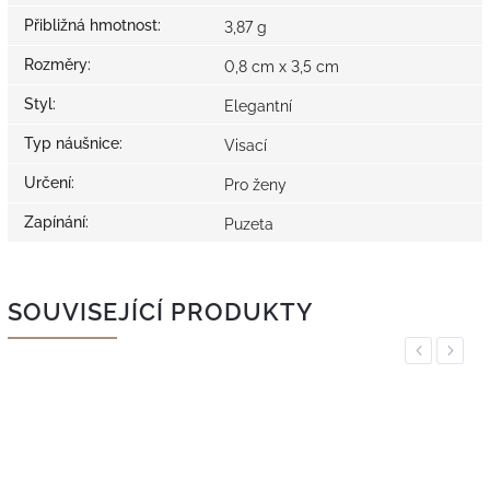
Přibližná hmotnost
:
3,87 g
Rozměry
:
0,8 cm x 3,5 cm
Styl
:
Elegantní
Typ náušnice
:
Visací
Určení
:
Pro ženy
Zapínání
:
Puzeta
SOUVISEJÍCÍ PRODUKTY
Previous
Next