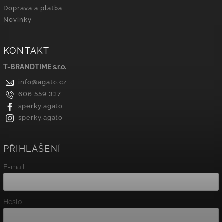
Doprava a platba
Novinky
KONTAKT
T-BRANDTIME s.r.o.
info
@
agato.cz
606 559 337
sperky.agato
sperky.agato
PŘIHLÁŠENÍ
E-mail
Heslo