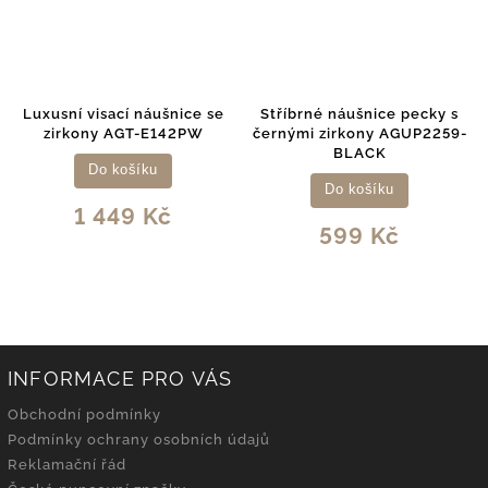
Luxusní visací náušnice se
Stříbrné náušnice pecky s
zirkony AGT-E142PW
černými zirkony AGUP2259-
BLACK
Do košíku
Do košíku
1 449 Kč
599 Kč
INFORMACE PRO VÁS
Obchodní podmínky
Podmínky ochrany osobních údajů
Reklamační řád