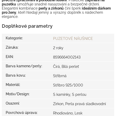
puzetku
umožňuje snadné nasazování a bezpečné držení.
Elegantní kombinace
perly a zirkonů
činí šperk
ideálním dárkem
pro ženy
, kteří hledají jemný a výrazný doplněk s nádechem
elegance.
Doplňkové parametry
Kategorie
:
PUZETOVÉ NÁUŠNICE
Záruka
:
2 roky
EAN
:
8596664002143
Barva kamene/perly
:
Čirá, Bílá perleť
Barva kovu
:
Stříbrná
Materiál
:
Stříbro 925/1000
Motiv/Design
:
S kamínky, S perlou
Osazení
:
Zirkon, Perla pravá sladkovodní
Povrchová úprava
:
Rhodiováno, Lesk