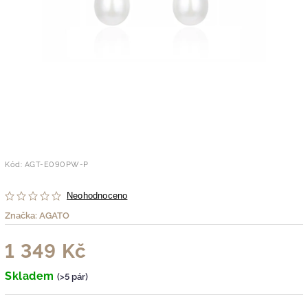
Kód:
AGT-E090PW-P
Neohodnoceno
Značka:
AGATO
1 349 Kč
Skladem
(>5 pár)