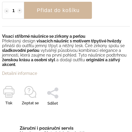
Přidat do košíku
Visací stříbrné náušnice se zirkony a perlou
Překrásný design
visacích náušnic s motivem třpytivé hvězdy
přináší do outfitu jemný třpyt a něžný lesk. Čiré zirkony spolu se
sladkovodní perlou
vytvářejí působivou kombinaci elegance a
jemnosti, která zaujme na první pohled. Tyto náušnice podtrhnou
ženskou krásu a osobní styl
a dodají outfitu
originální a zářivý
akcent
.
Detailní informace
Tisk
Zeptat se
Sdílet
Záruční i pozáruční servis