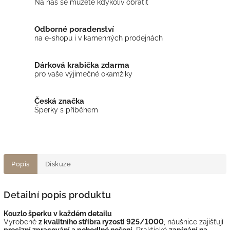
Na nás se můžete kdykoliv obrátit
Odborné poradenství
na e-shopu i v kamenných prodejnách
Dárková krabička zdarma
pro vaše výjimečné okamžiky
Česká značka
Šperky s příběhem
Popis
Diskuze
Detailní popis produktu
Kouzlo šperku v každém detailu
Vyrobené
z kvalitního stříbra ryzosti 925/1000
, náušnice zajišťují
precizní zpracování a pohodlné nošení
. Praktické
zapínání na