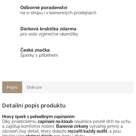
Odborné poradenství
na e-shopu i v kamenných prodejnách
Dárková krabička zdarma
pro vaše výjimečné okamžiky
Česká značka
Šperky s příběhem
Popis
Diskuze
Detailní popis produktu
Hravý šperk s pohodlným zapínáním
Díky praktickému
zapínání na kloub
náušnice pevně drží na uchu
a zajišťují komfortní nošení.
Barevné zirkony
vytvářejí jemný a
zároveň živý detail, který dokáže
rozzařit každý outfit
, a jsou
ideální jako
stylový dárek
pro ženy i dívky.