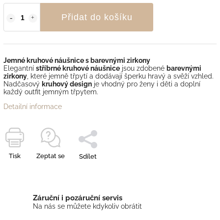
Přidat do košíku
Jemné kruhové náušnice s barevnými zirkony
Elegantní
stříbrné kruhové náušnice
jsou zdobené
barevnými
zirkony
, které jemně třpytí a dodávají šperku hravý a svěží vzhled.
Nadčasový
kruhový design
je vhodný pro ženy i děti a doplní
každý outfit jemným třpytem.
Detailní informace
Tisk
Zeptat se
Sdílet
Záruční i pozáruční servis
Na nás se můžete kdykoliv obrátit