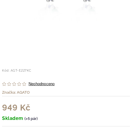
Kód:
AGT-E227KC
Neohodnoceno
Značka:
AGATO
949 Kč
Skladem
(>5 pár)