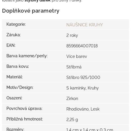
Doplňkové parametry
Kategorie
:
NÁUŠNICE KRUHY
Záruka
:
2 roky
EAN
:
8596664007018
Barva kamene/perly
:
Více barev
Barva kovu
:
Stříbrná
Materiál
:
Stříbro 925/1000
Motiv/Design
:
S kamínky, Kruhy
Osazení
:
Zirkon
Povrchová úprava
:
Rhodiováno, Lesk
Přibližná hmotnost
:
2,25 g
Rozměry
:
1,4 cm x 1,4 cm x 0,3 cm