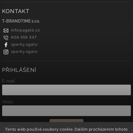
KONTAKT
T-BRANDTIME s.r.o.
info
@
agato.cz
606 559 337
sperky.agato
sperky.agato
PŘIHLÁŠENÍ
E-mail
Heslo
Přihlásit se
Tento web používá soubory cookie. Dalším procházením tohoto