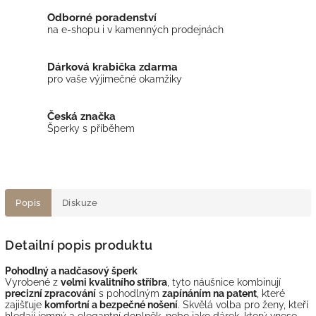
Odborné poradenství
na e-shopu i v kamenných prodejnách
Dárková krabička zdarma
pro vaše výjimečné okamžiky
Česká značka
Šperky s příběhem
Popis
Diskuze
Detailní popis produktu
Pohodlný a nadčasový šperk
Vyrobené z
velmi kvalitního stříbra
, tyto náušnice kombinují
precizní zpracování
s pohodlným
zapínáním na patent
, které
zajišťuje
komfortní a bezpečné nošení
. Skvělá volba pro ženy, kteří
hledají jemný a elegantní doplněk, nebo jako dárek, který vnese