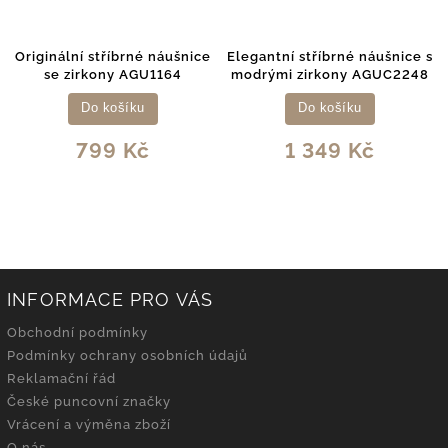
Originální stříbrné náušnice
Elegantní stříbrné náušnice s
se zirkony AGU1164
modrými zirkony AGUC2248
Do košíku
Do košíku
799 Kč
1 349 Kč
INFORMACE PRO VÁS
Obchodní podmínky
Podmínky ochrany osobních údajů
Reklamační řád
České puncovní značky
Vrácení a výměna zboží
O nás