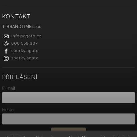
KONTAKT
T-BRANDTIME s.r.o.
info
@
agato.cz
606 559 337
sperky.agato
sperky.agato
PŘIHLÁŠENÍ
E-mail
Heslo
Přihlásit se