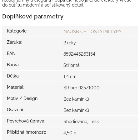
do outfitu moderní a sofistikovaný detail.
Doplňkové parametry
Kategorie
:
NÁUŠNICE - OSTATNÍ TYPY
Záruka
:
2 roky
EAN
:
8592445263154
Barva
:
Stříbrná
Délka
:
1,4 cm
Materiál
:
Stříbro 925/1000
Motiv / Design
:
Bez kamínků
Osazení
:
Bez kamínků
Povrchová úprava
:
Rhodiováno, Lesk
Přibližná hmotnost
:
4,50 g