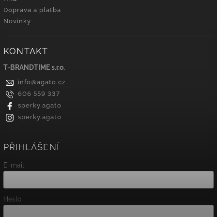
Doprava a platba
Novinky
KONTAKT
T-BRANDTIME s.r.o.
info
@
agato.cz
606 559 337
sperky.agato
sperky.agato
PŘIHLÁŠENÍ
E-mail
Heslo