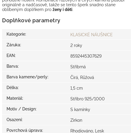
originálně a nadčasově, takže se tento šperk snadno stane
oblíbeným doplňkem pro
ženy i děti
.
Doplňkové parametry
Kategorie
:
KLASICKÉ NÁUŠNICE
Záruka
:
2 roky
EAN
:
8592445307629
Barva
:
Stříbrná
Barva kamene/perly
:
Čirá, Růžová
Délka
:
1,5 cm
Materiál
:
Stříbro 925/1000
Motiv / Design
:
S kamínky
Osazení
:
Zirkon
Povrchová úprava
:
Rhodiováno, Lesk