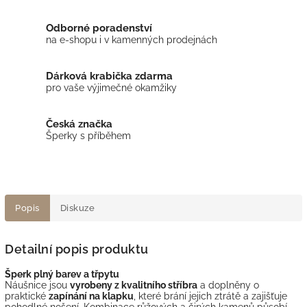
Odborné poradenství
na e-shopu i v kamenných prodejnách
Dárková krabička zdarma
pro vaše výjimečné okamžiky
Česká značka
Šperky s příběhem
Popis
Diskuze
Detailní popis produktu
Šperk plný barev a třpytu
Náušnice jsou
vyrobeny z kvalitního stříbra
a doplněny o
praktické
zapínání na klapku
, které brání jejich ztrátě a zajišťuje
pohodlné nošení. Kombinace růžových a čirých kamenů působí