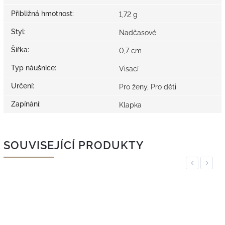
Přibližná hmotnost
:
1,72 g
Styl
:
Nadčasové
Šířka
:
0,7 cm
Typ náušnice
:
Visací
Určení
:
Pro ženy, Pro děti
Zapínání
:
Klapka
SOUVISEJÍCÍ PRODUKTY
Previous
Next