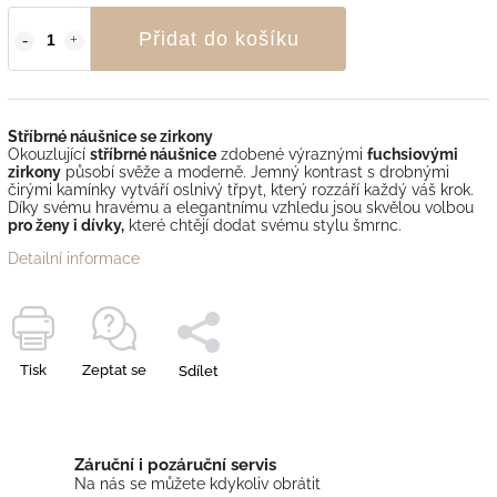
Přidat do košíku
Stříbrné náušnice se zirkony
Okouzlující
stříbrné náušnice
zdobené výraznými
fuchsiovými
zirkony
působí svěže a moderně. Jemný kontrast s drobnými
čirými kamínky vytváří oslnivý třpyt, který rozzáří každý váš krok.
Díky svému hravému a elegantnímu vzhledu jsou skvělou volbou
pro ženy i dívky,
které chtějí dodat svému stylu šmrnc.
Detailní informace
Tisk
Zeptat se
Sdílet
Záruční i pozáruční servis
Na nás se můžete kdykoliv obrátit