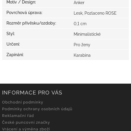
Motiv / Design
:
Anker
Povrchová úprava
:
Lesk, Pozlaceno ROSE
Rozměr přívěsku/ozdoby
:
0,1 cm
Styl
:
Minimalistické
Určení
:
Pro ženy
Zapínání
:
Karabina
INFORMACE PRO VÁS
Obchodní podmínky
Podmínky ochrany osobních údajů
Reklamační řád
České puncovní značky
Vrácení a výměna zboží