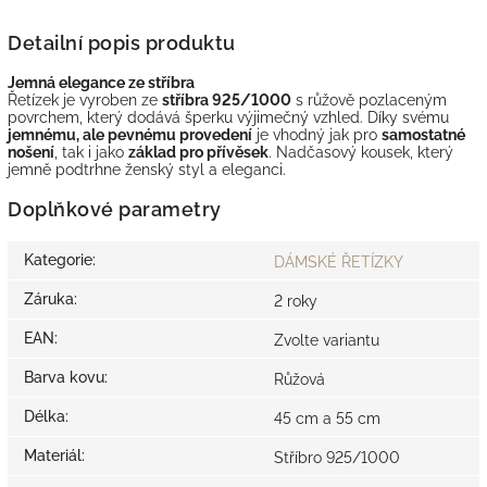
Detailní popis produktu
Jemná elegance ze stříbra
Řetízek je vyroben ze
stříbra 925/1000
s růžově pozlaceným
povrchem, který dodává šperku výjimečný vzhled. Díky svému
jemnému, ale pevnému provedení
je vhodný jak pro
samostatné
nošení
, tak i jako
základ pro přívěsek
. Nadčasový kousek, který
jemně podtrhne ženský styl a eleganci.
Doplňkové parametry
Kategorie
:
DÁMSKÉ ŘETÍZKY
Záruka
:
2 roky
EAN
:
Zvolte variantu
Barva kovu
:
Růžová
Délka
:
45 cm a 55 cm
Materiál
:
Stříbro 925/1000