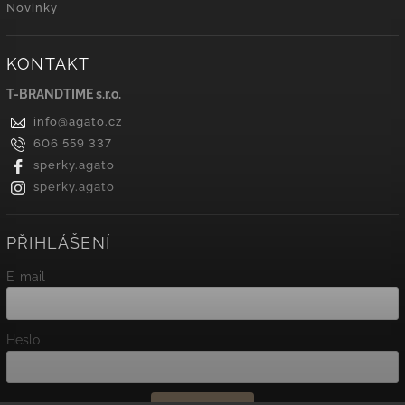
Novinky
KONTAKT
T-BRANDTIME s.r.o.
info
@
agato.cz
606 559 337
sperky.agato
sperky.agato
PŘIHLÁŠENÍ
E-mail
Heslo