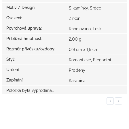
Motiv / Design
:
S kamínky, Srdce
Osazení
:
Zirkon
Povrchová úprava
:
Rhodiováno, Lesk
Přibližná hmotnost
:
2,00 g
Rozměr přívěsku/ozdoby
:
0,9 cm x 1,9 cm
Styl
:
Romantické, Elegantní
Určení
:
Pro ženy
Zapínání
:
Karabina
Položka byla vyprodána…
Previous
Next