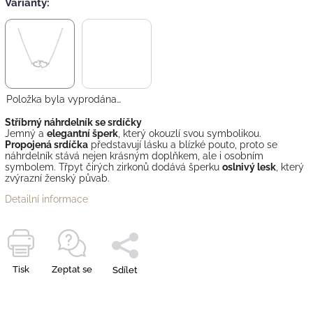
Varianty:
Položka byla vyprodána…
Stříbrný náhrdelník se srdíčky
Jemný a
elegantní šperk
, který okouzlí svou symbolikou.
Propojená srdíčka
představují lásku a blízké pouto, proto se
náhrdelník stává nejen krásným doplňkem, ale i osobním
symbolem. Třpyt čirých zirkonů dodává šperku
oslnivý lesk
, který
zvýrazní ženský půvab.
Detailní informace
Tisk
Zeptat se
Sdílet