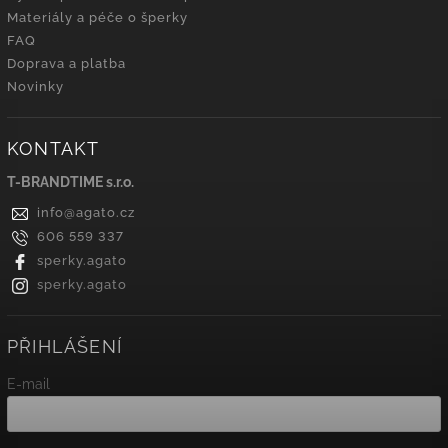
Materiály a péče o šperky
FAQ
Doprava a platba
Novinky
KONTAKT
T-BRANDTIME s.r.o.
info
@
agato.cz
606 559 337
sperky.agato
sperky.agato
PŘIHLÁŠENÍ
E-mail