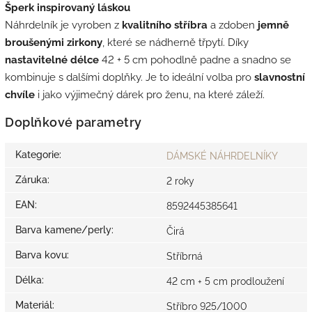
Šperk inspirovaný láskou
Náhrdelník je vyroben z
kvalitního stříbra
a zdoben
jemně
broušenými zirkony
, které se nádherně třpytí. Díky
nastavitelné délce
42 + 5 cm pohodlně padne a snadno se
kombinuje s dalšími doplňky. Je to ideální volba pro
slavnostní
chvíle
i jako výjimečný dárek pro ženu, na které záleží.
Doplňkové parametry
Kategorie
:
DÁMSKÉ NÁHRDELNÍKY
Záruka
:
2 roky
EAN
:
8592445385641
Barva kamene/perly
:
Čirá
Barva kovu
:
Stříbrná
Délka
:
42 cm + 5 cm prodloužení
Materiál
:
Stříbro 925/1000