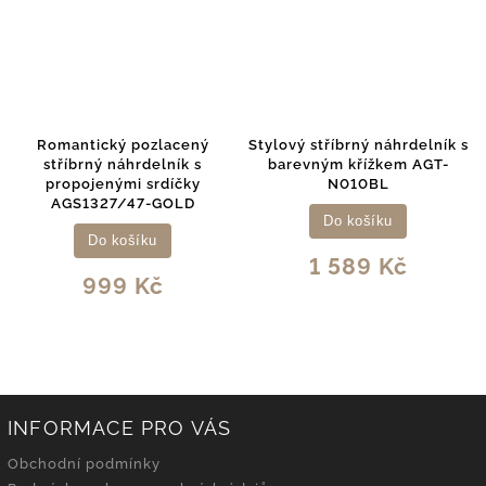
Romantický pozlacený
Stylový stříbrný náhrdelník s
stříbrný náhrdelník s
barevným křížkem AGT-
propojenými srdíčky
N010BL
AGS1327/47-GOLD
Do košíku
Do košíku
1 589 Kč
999 Kč
INFORMACE PRO VÁS
Obchodní podmínky