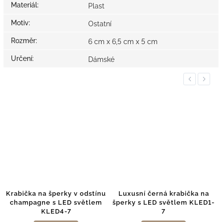
Materiál
:
Plast
Motiv
:
Ostatní
Rozměr
:
6 cm x 6,5 cm x 5 cm
Určení
:
Dámské
Previous
Next
rabička na šperky v odstínu
Luxusní černá krabička na
Kra
champagne s LED světlem
šperky s LED světlem KLED1-
c
KLED4-7
7