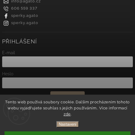
info
@
agato.cz
606 559 337
sperky.agato
sperky.agato
PŘIHLÁŠENÍ
E-mail
Heslo
Přihlásit se
Tento web používá soubory cookie. Dalším procházením tohoto
webu vyjadřujete souhlas s jejich používáním.. Více informací
Nová registrace
zde
.
Zapomenuté heslo
Nastavení
Copyright 2026
Agato
. Všechna práva vyhrazena.