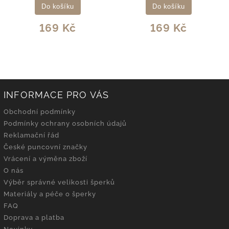
Do košíku
Do košíku
169 Kč
169 Kč
INFORMACE PRO VÁS
Obchodní podmínky
Podmínky ochrany osobních údajů
Reklamační řád
České puncovní značky
Vrácení a výměna zboží
O nás
Výběr správné velikosti šperků
Materiály a péče o šperky
FAQ
Doprava a platba