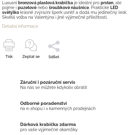
Luxusní
bronzová
plastová krabička
je ideální pro
prsten
, ale
pojme i
puzetové
nebo
šroubkové náušnice
. Praktické
LED
světýlko
krásně zvýrazní šperk uvnitř a dodá mu jedinečný lesk.
Skvělá volba na Valentýna i jiné výjimečné příležitosti.
Detailní informace
Tisk
Zeptat se
Sdílet
Záruční i pozáruční servis
Na nás se můžete kdykoliv obrátit
Odborné poradenství
na e-shopu i v kamenných prodejnách
Dárková krabička zdarma
pro vaše výjimečné okamžiky