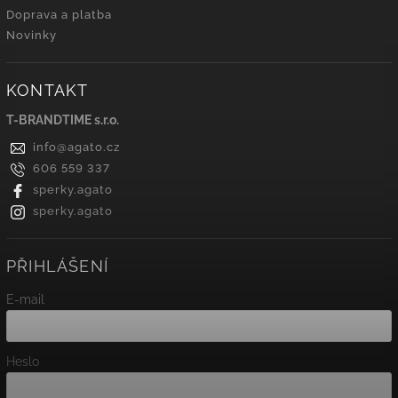
Doprava a platba
Novinky
KONTAKT
T-BRANDTIME s.r.o.
info
@
agato.cz
606 559 337
sperky.agato
sperky.agato
PŘIHLÁŠENÍ
E-mail
Heslo