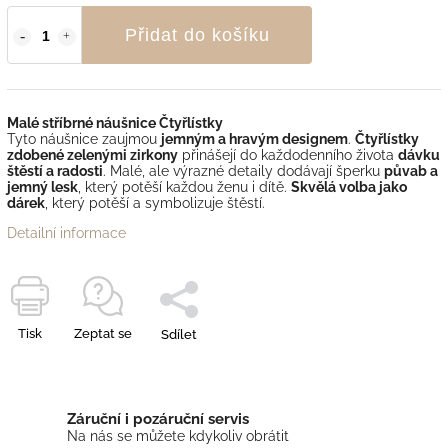
Přidat do košíku
Malé stříbrné náušnice Čtyřlístky
Tyto náušnice zaujmou
jemným a hravým designem
.
Čtyřlístky
zdobené zelenými zirkony
přinášejí do každodenního života
dávku
štěstí a radosti
. Malé, ale výrazné detaily dodávají šperku
půvab a
jemný lesk
, který potěší každou ženu i dítě.
Skvělá volba jako
dárek
, který potěší a symbolizuje štěstí.
Detailní informace
Tisk
Zeptat se
Sdílet
Záruční i pozáruční servis
Na nás se můžete kdykoliv obrátit