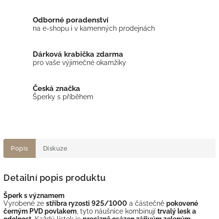
Odborné poradenství
na e-shopu i v kamenných prodejnách
Dárková krabička zdarma
pro vaše výjimečné okamžiky
Česká značka
Šperky s příběhem
Popis
Diskuze
Detailní popis produktu
Šperk s významem
Vyrobené ze
stříbra ryzosti 925/1000
a částečně
pokovené
černým PVD povlakem
, tyto náušnice kombinují
trvalý lesk a
odolnost
. Každý lístek je
precizně osázen zářivým zeleným