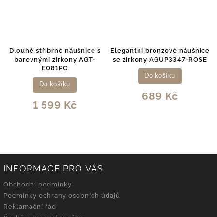
Dlouhé stříbrné náušnice s
Elegantní bronzové náušnice
barevnými zirkony AGT-
se zirkony AGUP3347-ROSE
E081PC
Do košíku
Do košíku
689 Kč
1 599 Kč
INFORMACE PRO VÁS
Obchodní podmínky
Podmínky ochrany osobních údajů
Reklamační řád