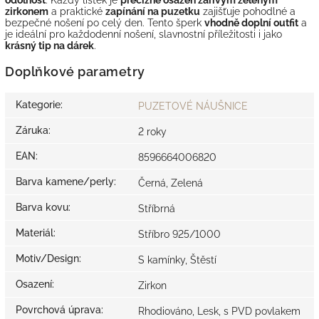
zirkonem
a praktické
zapínání na puzetku
zajišťuje pohodlné a
bezpečné nošení po celý den. Tento šperk
vhodně doplní outfit
a
je ideální pro každodenní nošení, slavnostní příležitosti i jako
krásný tip na dárek
.
Doplňkové parametry
Kategorie
:
PUZETOVÉ NÁUŠNICE
Záruka
:
2 roky
EAN
:
8596664006820
Barva kamene/perly
:
Černá, Zelená
Barva kovu
:
Stříbrná
Materiál
:
Stříbro 925/1000
Motiv/Design
:
S kamínky, Štěstí
Osazení
:
Zirkon
Povrchová úprava
:
Rhodiováno, Lesk, s PVD povlakem