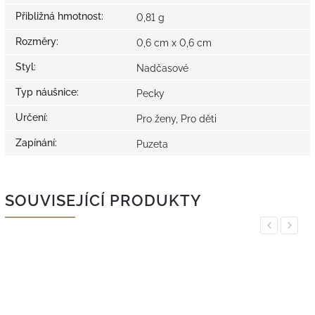
Přibližná hmotnost
:
0,81 g
Rozměry
:
0,6 cm x 0,6 cm
Styl
:
Nadčasové
Typ náušnice
:
Pecky
Určení
:
Pro ženy, Pro děti
Zapínání
:
Puzeta
SOUVISEJÍCÍ PRODUKTY
Previous
Next