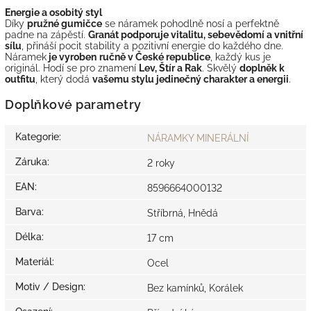
Energie a osobitý styl
Díky
pružné gumičce
se náramek pohodlně nosí a perfektně
padne na zápěstí.
Granát podporuje vitalitu, sebevědomí a vnitřní
sílu
, přináší pocit stability a pozitivní energie do každého dne.
Náramek
je vyroben
ručně v České republice
, každý kus je
originál. Hodí se pro znamení
Lev, Štír a Rak
. Skvělý
doplněk k
outfitu
, který dodá
vašemu stylu jedinečný charakter a energii
.
Doplňkové parametry
Kategorie
:
NÁRAMKY MINERÁLNÍ
Záruka
:
2 roky
EAN
:
8596664000132
Barva
:
Stříbrná, Hnědá
Délka
:
17 cm
Materiál
:
Ocel
Motiv / Design
:
Bez kamínků, Korálek