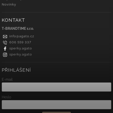
Novinky
KONTAKT
T-BRANDTIME s.r.o.
info
@
agato.cz
606 559 337
sperky.agato
sperky.agato
PŘIHLÁŠENÍ
E-mail
Heslo