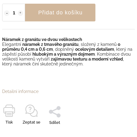
Přidat do košíku
Náramek z granátu ve dvou velikostech
Elegantní
náramek z tmavého granátu
, složený z kamenů
o
průměru 0,4 cm a 0,6 cm
, doplněný
ocelovým detailem
, který na
zápěstí působí
hlubokým a výrazným dojmem
. Kombinace dvou
velikostí kamenů vytváří
zajímavou texturu a moderní vzhled
,
který náramek činí skutečně jedinečným.
Detailní informace
Tisk
Zeptat se
Sdílet