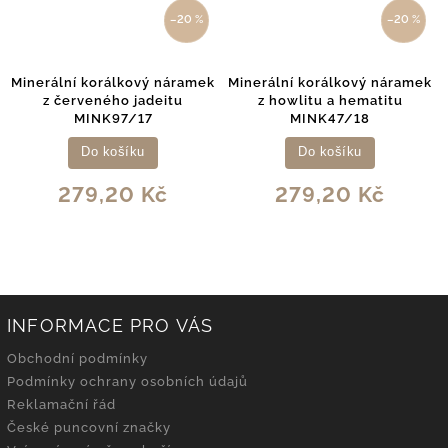
–20 %
–20 %
Minerální korálkový náramek
Minerální korálkový náramek
z červeného jadeitu
z howlitu a hematitu
MINK97/17
MINK47/18
Do košíku
Do košíku
279,20 Kč
279,20 Kč
INFORMACE PRO VÁS
Obchodní podmínky
Podmínky ochrany osobních údajů
Reklamační řád
České puncovní značky