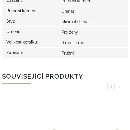
Osazení
:
Přírodní kámen
Přírodní kámen
:
Granát
Styl
:
Minimalistické
Určení
:
Pro ženy
Velikost korálku
:
6 mm, 4 mm
Zapínání
:
Pružné
SOUVISEJÍCÍ PRODUKTY
Previous
Next