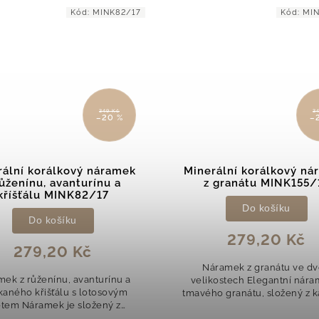
Kód:
MINK155/17
Kód:
MI
349 Kč
3
–20 %
–
rální korálkový náramek
Minerální korálkový ná
 granátu MINK155/17
z howlitu MINK30/
Do košíku
Do košíku
279,20 Kč
279,20 Kč
ramek z granátu ve dvou
Náramek z bílého howlit
kostech Elegantní náramek z
andělským křídlem Elega
o granátu, složený z kamenů
náramek z přírodního howlitu
průměru 0,4 cm a 0,6 cm,
zaujme svou jemností a symb
ný ocelovým detailem, který
Kombinace bílého kamene s