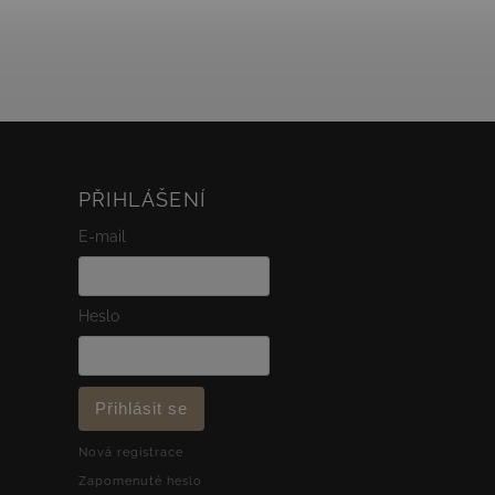
elegantně. Přívěsek v designu
nebeského andělíčka dodává...
PŘIHLÁŠENÍ
E-mail
Heslo
Přihlásit se
Nová registrace
Zapomenuté heslo