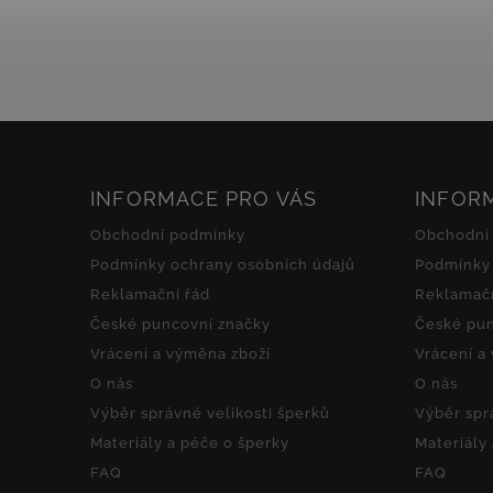
praskaného křišťálu, doplněný o
přívěsek ve tvaru...
INFORMACE PRO VÁS
INFOR
Obchodní podmínky
Obchodní
Podmínky ochrany osobních údajů
Podmínky 
Reklamační řád
Reklamačn
České puncovní značky
České pun
Vrácení a výměna zboží
Vrácení a
O nás
O nás
Výběr správné velikosti šperků
Výběr spr
Materiály a péče o šperky
Materiály
FAQ
FAQ