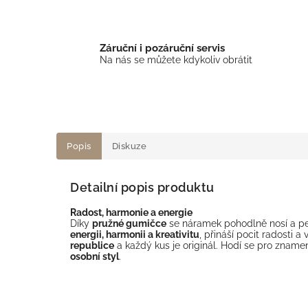
Záruční i pozáruční servis
Na nás se můžete kdykoliv obrátit
Popis
Diskuze
Detailní popis produktu
Radost, harmonie a energie
Díky
pružné gumičce
se náramek pohodlně nosí a pe
energii, harmonii a kreativitu
, přináší pocit radosti 
republice
a každý kus je originál. Hodí se pro zname
osobní styl
.