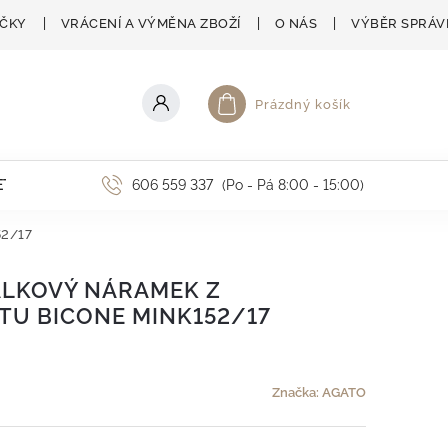
AČKY
VRÁCENÍ A VÝMĚNA ZBOŽÍ
O NÁS
VÝBĚR SPRÁV
Prázdný košík
Nákupní košík
ETNÍ AKCE
606 559 337
(Po - Pá 8:00 - 15:00)
52/17
ÁLKOVÝ NÁRAMEK Z
TU BICONE MINK152/17
Značka:
AGATO