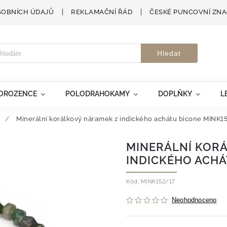
SOBNÍCH ÚDAJŮ
REKLAMAČNÍ ŘÁD
ČESKÉ PUNCOVNÍ ZN
Hledat
VOROZENCE
POLODRAHOKAMY
DOPLŇKY
L
/
Minerální korálkový náramek z indického achátu bicone MINK1
MINERÁLNÍ KOR
INDICKÉHO ACHÁ
Kód:
MINK152/17
Neohodnoceno