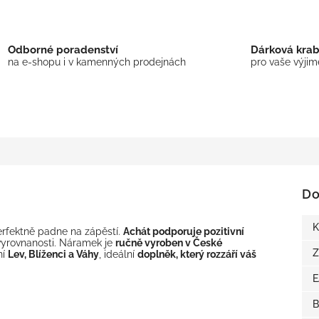
Odborné poradenství
Dárková kra
na e-shopu i v kamenných prodejnách
pro vaše výji
Do
K
rfektně padne na zápěstí.
Achát podporuje pozitivní
a vyrovnanosti. Náramek je
ručně vyroben v České
Z
ní
Lev, Blíženci a Váhy
, ideální
doplněk, který rozzáří váš
B