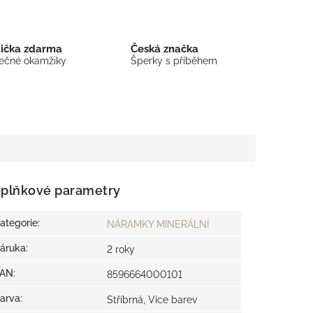
bička zdarma
Česká značka
mečné okamžiky
Šperky s příběhem
plňkové parametry
ategorie
:
NÁRAMKY MINERÁLNÍ
áruka
:
2 roky
EAN
:
8596664000101
arva
:
Stříbrná, Více barev