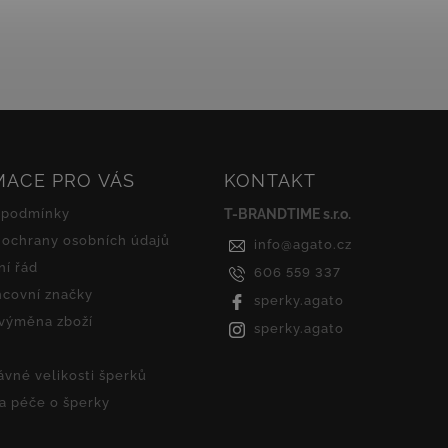
na zápěstí působí...
žilkováním a...
MACE PRO VÁS
KONTAKT
 podmínky
T-BRANDTIME s.r.o.
ochrany osobních údajů
info
@
agato.cz
í řád
606 559 337
covní značky
sperky.agato
 výměna zboží
sperky.agato
ávné velikosti šperků
 a péče o šperky