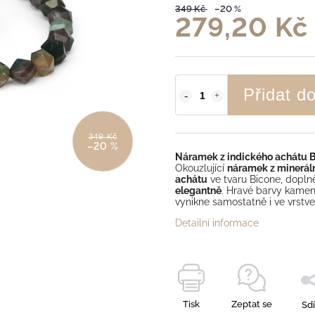
349 Kč
–20 %
279,20 Kč
Přidat d
349 Kč
–20 %
Náramek z indického achátu 
Okouzlující
náramek z minerá
achátu
ve tvaru Bicone, dopl
elegantně
. Hravé barvy kamen
vynikne samostatně i ve vrstve
Detailní informace
Tisk
Zeptat se
Sdí