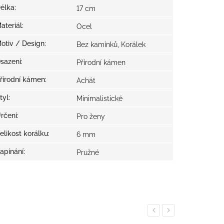
élka
:
17 cm
ateriál
:
Ocel
otiv / Design
:
Bez kamínků, Korálek
sazení
:
Přírodní kámen
řírodní kámen
:
Achát
tyl
:
Minimalistické
rčení
:
Pro ženy
elikost korálku
:
6 mm
apínání
:
Pružné
Previous
Next