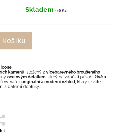
Skladem
(>5 Ks)
o košíku
Bicone
lních kamenů
, složený z
vícebarevného broušeného
něný
ocelovým detailem
, který na zápěstí působí
živě a
ů vytvářejí
originální a moderní vzhled
, který skvěle
ní s dalšími doplňky.
let