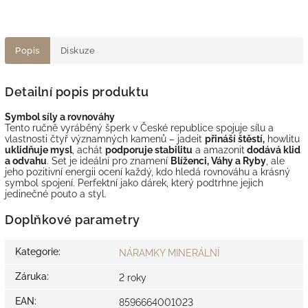
Popis
Diskuze
Detailní popis produktu
Symbol síly a rovnováhy
Tento ručně vyráběný šperk v České republice spojuje sílu a
vlastnosti čtyř významných kamenů – jadeit
přináší štěstí,
howlitu
uklidňuje mysl
, achát
podporuje stabilitu
a amazonit
dodává klid
a odvahu
. Set je ideální pro znamení
Blíženci, Váhy a Ryby
, ale
jeho pozitivní energii ocení každý, kdo hledá rovnováhu a krásný
symbol spojení. Perfektní jako dárek, který podtrhne jejich
jedinečné pouto a styl.
Doplňkové parametry
Kategorie
:
NÁRAMKY MINERÁLNÍ
Záruka
:
2 roky
EAN
:
8596664001023