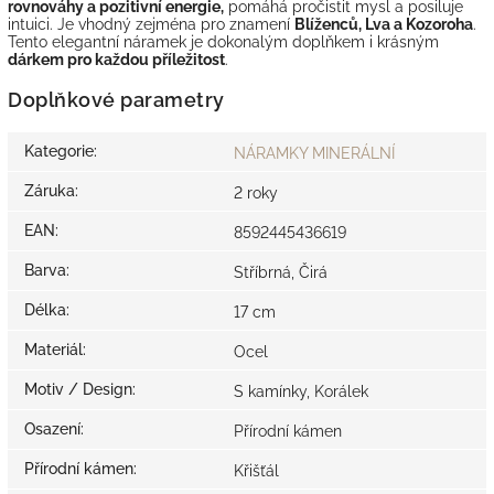
rovnováhy a pozitivní energie,
pomáhá pročistit mysl a posiluje
intuici. Je vhodný zejména pro znamení
Blíženců, Lva a Kozoroha
.
Tento elegantní náramek je dokonalým doplňkem i krásným
dárkem pro každou příležitost
.
Doplňkové parametry
Kategorie
:
NÁRAMKY MINERÁLNÍ
Záruka
:
2 roky
EAN
:
8592445436619
Barva
:
Stříbrná, Čirá
Délka
:
17 cm
Materiál
:
Ocel
Motiv / Design
:
S kamínky, Korálek
Osazení
:
Přírodní kámen
Přírodní kámen
:
Křišťál