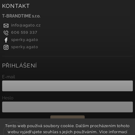
KONTAKT
T-BRANDTIME s.r.o.
info
@
agato.cz
606 559 337
sperky.agato
sperky.agato
PŘIHLÁŠENÍ
E-mail
Heslo
Přihlásit se
Tento web používá soubory cookie. Dalším procházením tohoto
webu vyjadřujete souhlas s jejich používáním.. Více informací
Nová registrace