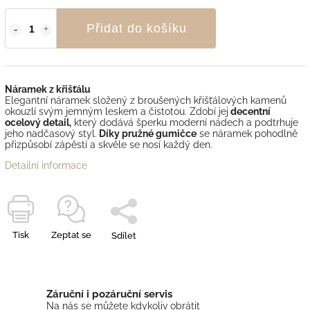
Přidat do košíku
Náramek z křišťálu
Elegantní náramek složený z broušených křišťálových kamenů
okouzlí svým jemným leskem a čistotou. Zdobí jej
decentní
ocelový detail,
který dodává šperku moderní nádech a podtrhuje
jeho nadčasový styl.
Díky pružné gumičce
se náramek pohodlně
přizpůsobí zápěstí a skvěle se nosí každý den.
Detailní informace
Tisk
Zeptat se
Sdílet
Záruční i pozáruční servis
Na nás se můžete kdykoliv obrátit