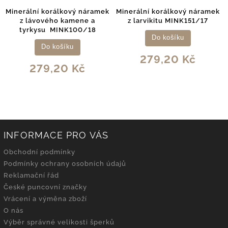
Minerální korálkový náramek
Minerální korálkový náramek
z lávového kamene a
z larvikitu MINK151/17
tyrkysu MINK100/18
Do košíku
Do košíku
279,20 Kč
279,20 Kč
INFORMACE PRO VÁS
Obchodní podmínky
Podmínky ochrany osobních údajů
Reklamační řád
České puncovní značky
Vrácení a výměna zboží
O nás
Výběr správné velikosti šperků