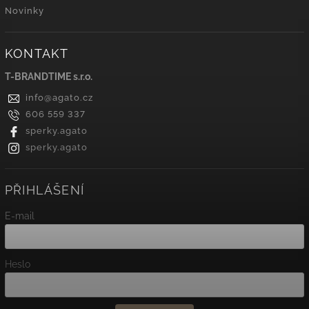
Novinky
KONTAKT
T-BRANDTIME s.r.o.
info
@
agato.cz
606 559 337
sperky.agato
sperky.agato
PŘIHLÁŠENÍ
E-mail
Heslo