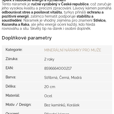
Tento náramek je
ručně vyráběný v České republice
, což zaručuje
jeho vysokou kvalitu a precizní zpracování. Lávový kámen pomáhá
odbourávat stres a posilovat vitalitu
, tyrkys přináší
ochranu a
pozitivní energii
, zatímco hematit podporuje
stabilitu a
soustředění
. Náramek je vhodný zejména pro znamení
Střelce,
Kozoroha a Raka
, ale jeho energii ocení každý, kdo hledá
rovnováhu a sílu. Skvělý tip na dárek i osobní doplněk.
Doplňkové parametry
Kategorie
:
MINERÁLNÍ NÁRAMKY PRO MUŽE
Záruka
:
2 roky
EAN
:
8596664000217
Barva
:
Stříbrná, Černá, Modrá
Délka
:
20 cm
Materiál
:
Ocel
Motiv / Design
:
Bez kamínků, Korálek
Osazení
: