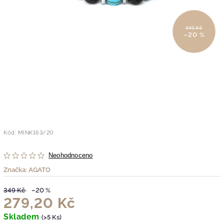
349 Kč
–20 %
Kód:
MINK163/20
Neohodnoceno
Značka:
AGATO
349 Kč
–20 %
279,20 Kč
Skladem
(>5 Ks)