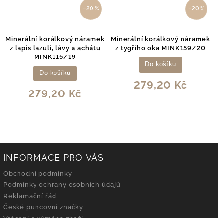
–20 %
–20 %
Minerální korálkový náramek
Minerální korálkový náramek
z lapis lazuli, lávy a achátu
z tygřího oka MINK159/20
MINK115/19
Do košíku
Do košíku
279,20 Kč
279,20 Kč
INFORMACE PRO VÁS
Obchodní podmínky
Podmínky ochrany osobních údajů
Reklamační řád
České puncovní značky