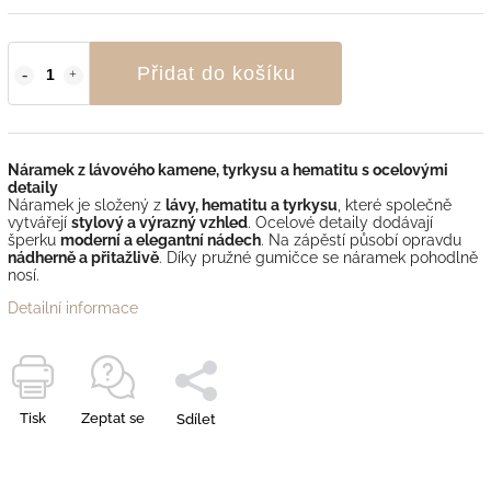
Přidat do košíku
Náramek z lávového kamene, tyrkysu a hematitu s ocelovými
detaily
Náramek je složený z
lávy, hematitu a tyrkysu
, které společně
vytvářejí
stylový a výrazný vzhled
. Ocelové detaily dodávají
šperku
moderní a elegantní nádech
. Na zápěstí působí opravdu
nádherně a přitažlivě
. Díky pružné gumičce se náramek pohodlně
nosí.
Detailní informace
Tisk
Zeptat se
Sdílet