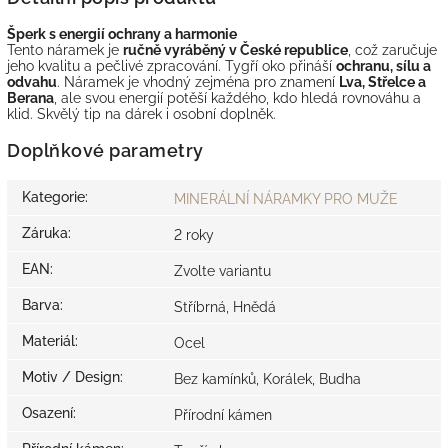
Šperk s energií ochrany a harmonie
Tento náramek je
ručně vyráběný v České republice
, což zaručuje
jeho kvalitu a pečlivé zpracování. Tygří oko přináší
ochranu, sílu a
odvahu
. Náramek je vhodný zejména pro znamení
Lva, Střelce a
Berana
, ale svou energií potěší každého, kdo hledá rovnováhu a
klid. Skvělý tip na dárek i osobní doplněk.
Doplňkové parametry
Kategorie
:
MINERÁLNÍ NÁRAMKY PRO MUŽE
Záruka
:
2 roky
EAN
:
Zvolte variantu
Barva
:
Stříbrná, Hnědá
Materiál
:
Ocel
Motiv / Design
:
Bez kamínků, Korálek, Budha
Osazení
:
Přírodní kámen