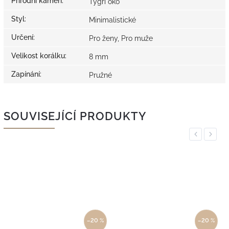
Přírodní kámen
:
Tygří oko
Styl
:
Minimalistické
Určení
:
Pro ženy, Pro muže
Velikost korálku
:
8 mm
Zapínání
:
Pružné
SOUVISEJÍCÍ PRODUKTY
Previous
Next
–20 %
–20 %