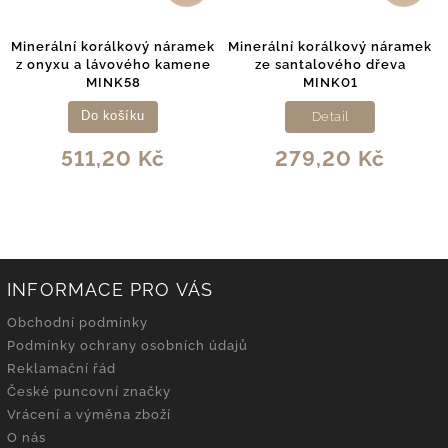
Minerální korálkový náramek
Minerální korálkový náramek
z onyxu a lávového kamene
ze santalového dřeva
MINK58
MINK01
Do košíku
Detail
511,20 Kč
279,20 Kč
INFORMACE PRO VÁS
Obchodní podmínky
Podmínky ochrany osobních údajů
Reklamační řád
České puncovní značky
Vrácení a výměna zboží
O nás