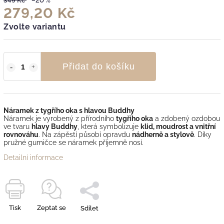
349 Kč
–20 %
279,20 Kč
Zvolte variantu
Přidat do košíku
Náramek z tygřího oka s hlavou Buddhy
Náramek je vyrobený z přírodního
tygřího oka
a zdobený ozdobou
ve tvaru
hlavy Buddhy
, která symbolizuje
klid, moudrost a vnitřní
rovnováhu
. Na zápěstí působí opravdu
nádherně a stylově
. Díky
pružné gumičce se náramek příjemně nosí.
Detailní informace
Tisk
Zeptat se
Sdílet