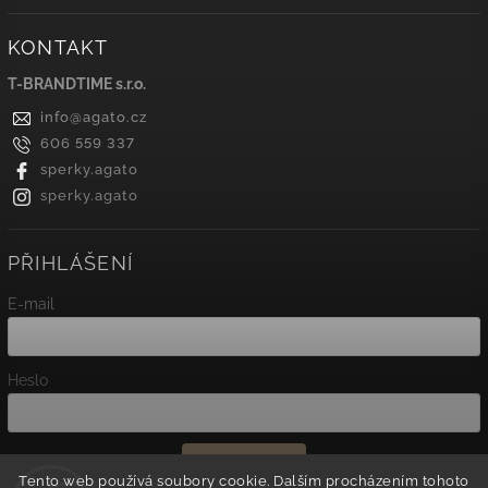
KONTAKT
T-BRANDTIME s.r.o.
info
@
agato.cz
606 559 337
sperky.agato
sperky.agato
PŘIHLÁŠENÍ
E-mail
Heslo
Přihlásit se
Tento web používá soubory cookie. Dalším procházením tohoto