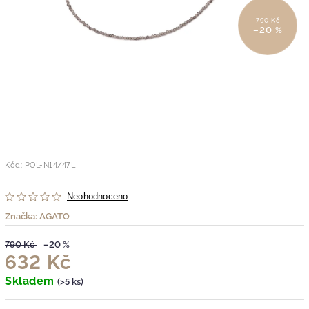
790 Kč
–20 %
Kód:
POL-N14/47L
Neohodnoceno
Značka:
AGATO
790 Kč
–20 %
632 Kč
Skladem
(>5 ks)