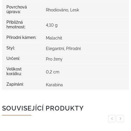
Povrchová
Rhodiováno, Lesk
úprava
:
Přibližná
4,10 g
hmotnost
:
Přírodní kámen
:
Malachit
Styl
:
Elegantní, Přírodní
Určení
:
Pro ženy
Velikost
0,2 cm
korálku
:
Zapínání
:
Karabina
SOUVISEJÍCÍ PRODUKTY
Previous
Next