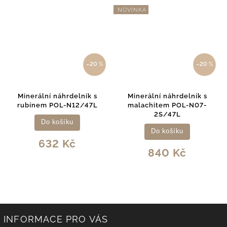
NOVINKA
–20 %
–20 %
Minerální náhrdelník s
Minerální náhrdelník s
rubínem POL-N12/47L
malachitem POL-N07-
2S/47L
Do košíku
Do košíku
632 Kč
840 Kč
INFORMACE PRO VÁS