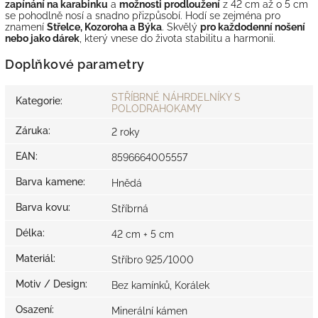
zapínání na karabinku
a
možnosti prodloužení
z 42 cm až o 5 cm
se pohodlně nosí a snadno přizpůsobí. Hodí se zejména pro
znamení
Střelce, Kozoroha a Býka
. Skvělý
pro každodenní nošení
nebo jako dárek
, který vnese do života stabilitu a harmonii.
Doplňkové parametry
STŘÍBRNÉ NÁHRDELNÍKY S
Kategorie
:
POLODRAHOKAMY
Záruka
:
2 roky
EAN
:
8596664005557
Barva kamene
:
Hnědá
Barva kovu
:
Stříbrná
Délka
:
42 cm + 5 cm
Materiál
:
Stříbro 925/1000
Motiv / Design
:
Bez kamínků, Korálek
Osazení
:
Minerální kámen