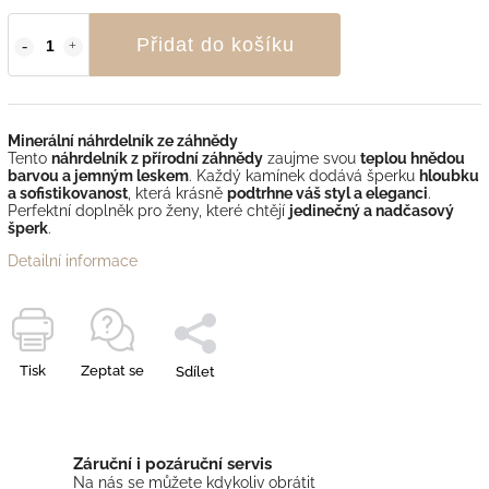
Přidat do košíku
Minerální náhrdelník ze záhnědy
Tento
náhrdelník z přírodní záhnědy
zaujme svou
teplou hnědou
barvou a jemným leskem
. Každý kamínek dodává šperku
hloubku
a sofistikovanost
, která krásně
podtrhne váš styl a eleganci
.
Perfektní doplněk pro ženy, které chtějí
jedinečný a nadčasový
šperk
.
Detailní informace
Tisk
Zeptat se
Sdílet
Záruční i pozáruční servis
Na nás se můžete kdykoliv obrátit