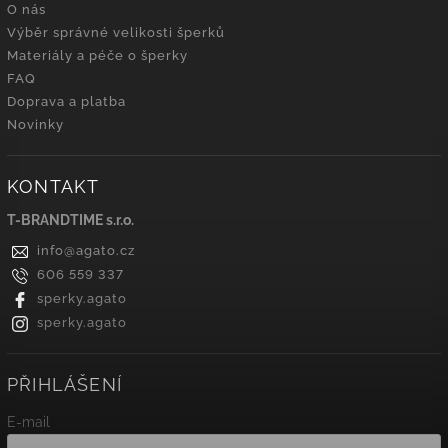
O nás
Výběr správné velikosti šperků
Materiály a péče o šperky
FAQ
Doprava a platba
Novinky
KONTAKT
T-BRANDTIME s.r.o.
info
@
agato.cz
606 559 337
sperky.agato
sperky.agato
PŘIHLÁŠENÍ
E-mail