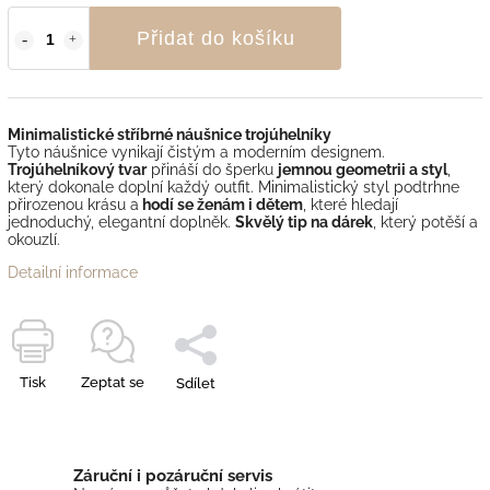
Přidat do košíku
Minimalistické stříbrné náušnice trojúhelníky
Tyto náušnice vynikají čistým a moderním designem.
Trojúhelníkový tvar
přináší do šperku
jemnou geometrii a styl
,
který dokonale doplní každý outfit. Minimalistický styl podtrhne
přirozenou krásu a
hodí se ženám i dětem
, které hledají
jednoduchý, elegantní doplněk.
Skvělý tip na dárek
, který potěší a
okouzlí.
Detailní informace
Tisk
Zeptat se
Sdílet
Záruční i pozáruční servis