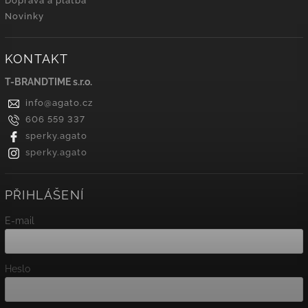
Doprava a platba
Novinky
KONTAKT
T-BRANDTIME s.r.o.
info
@
agato.cz
606 559 337
sperky.agato
sperky.agato
PŘIHLÁŠENÍ
E-mail
Heslo