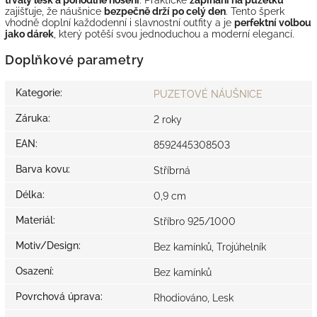
zajišťuje, že náušnice
bezpečně drží po celý den
. Tento šperk
vhodně doplní každodenní i slavnostní outfity a je
perfektní volbou
jako dárek
, který potěší svou jednoduchou a moderní elegancí.
Doplňkové parametry
Kategorie
:
PUZETOVÉ NÁUŠNICE
Záruka
:
2 roky
EAN
:
8592445308503
Barva kovu
:
Stříbrná
Délka
:
0,9 cm
Materiál
:
Stříbro 925/1000
Motiv/Design
:
Bez kamínků, Trojúhelník
Osazení
:
Bez kamínků
Povrchová úprava
:
Rhodiováno, Lesk