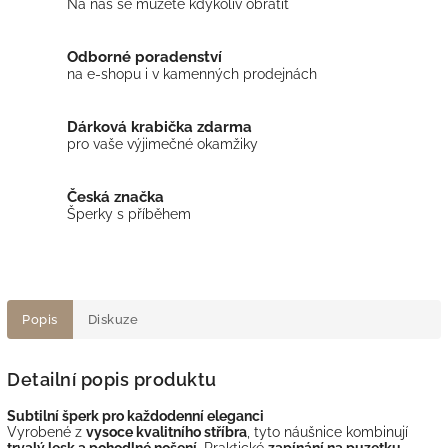
Na nás se můžete kdykoliv obrátit
Odborné poradenství
na e-shopu i v kamenných prodejnách
Dárková krabička zdarma
pro vaše výjimečné okamžiky
Česká značka
Šperky s příběhem
Popis
Diskuze
Detailní popis produktu
Subtilní šperk pro každodenní eleganci
Vyrobené z
vysoce kvalitního stříbra
, tyto náušnice kombinují
trvalý lesk a pohodlné nošení
. Praktické
zapínání na puzetku