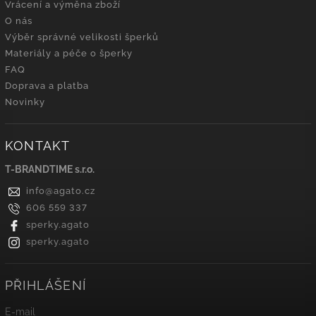
Vrácení a výměna zboží
O nás
Výběr správné velikosti šperků
Materiály a péče o šperky
FAQ
Doprava a platba
Novinky
KONTAKT
T-BRANDTIME s.r.o.
info
@
agato.cz
606 559 337
sperky.agato
sperky.agato
PŘIHLÁŠENÍ
E-mail