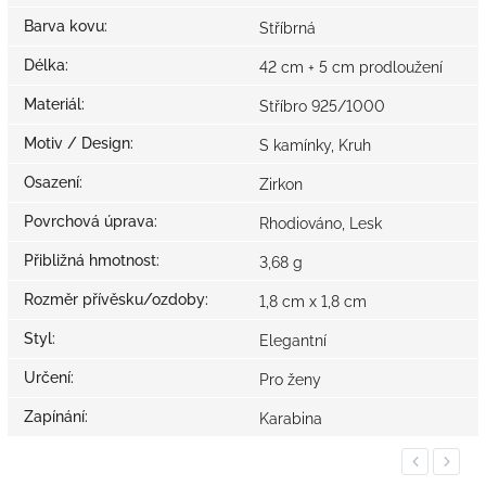
Barva kovu
:
Stříbrná
Délka
:
42 cm + 5 cm prodloužení
Materiál
:
Stříbro 925/1000
Motiv / Design
:
S kamínky, Kruh
Osazení
:
Zirkon
Povrchová úprava
:
Rhodiováno, Lesk
Přibližná hmotnost
:
3,68 g
Rozměr přívěsku/ozdoby
:
1,8 cm x 1,8 cm
Styl
:
Elegantní
Určení
:
Pro ženy
Zapínání
:
Karabina
Previous
Next