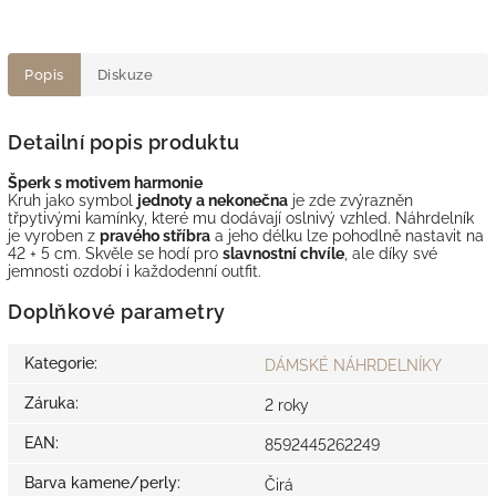
Popis
Diskuze
Detailní popis produktu
Šperk s motivem harmonie
Kruh jako symbol
jednoty a nekonečna
je zde zvýrazněn
třpytivými kamínky, které mu dodávají oslnivý vzhled. Náhrdelník
je vyroben z
pravého stříbra
a jeho délku lze pohodlně nastavit na
42 + 5 cm. Skvěle se hodí pro
slavnostní chvíle
, ale díky své
jemnosti ozdobí i každodenní outfit.
Doplňkové parametry
Kategorie
:
DÁMSKÉ NÁHRDELNÍKY
Záruka
:
2 roky
EAN
:
8592445262249
Barva kamene/perly
:
Čirá