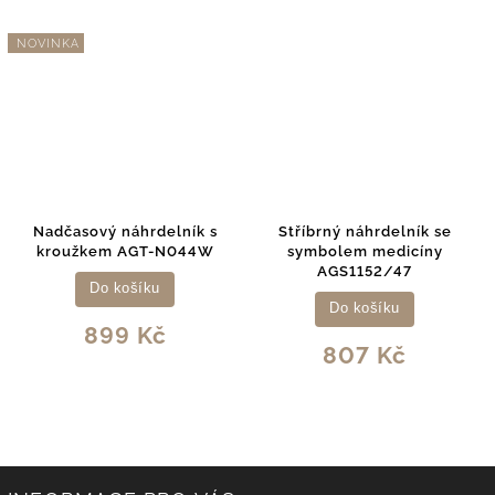
NOVINKA
Nadčasový náhrdelník s
Stříbrný náhrdelník se
kroužkem AGT-N044W
symbolem medicíny
AGS1152/47
Do košíku
Do košíku
899 Kč
807 Kč