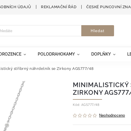
SOBNÍCH ÚDAJŮ
REKLAMAČNÍ ŘÁD
ČESKÉ PUNCOVNÍ ZN
Hledat
VOROZENCE
POLODRAHOKAMY
DOPLŇKY
L
istický stříbrný náhrdelník se Zirkony AGS777/48
MINIMALISTICKÝ
ZIRKONY AGS777
Kód:
AGS777/48
Neohodnoceno