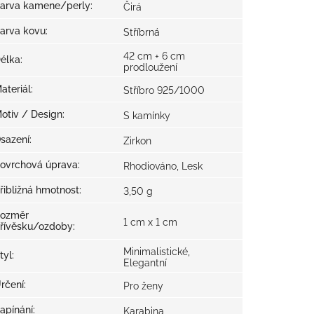
arva kamene/perly
:
Čirá
arva kovu
:
Stříbrná
42 cm + 6 cm
élka
:
prodloužení
ateriál
:
Stříbro 925/1000
otiv / Design
:
S kamínky
sazení
:
Zirkon
ovrchová úprava
:
Rhodiováno, Lesk
řibližná hmotnost
:
3,50 g
ozměr
1 cm x 1 cm
řívěsku/ozdoby
:
Minimalistické,
tyl
:
Elegantní
rčení
:
Pro ženy
apínání
:
Karabina