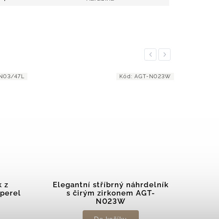
Previous
Next
N03/47L
Kód:
AGT-N023W
NOVIN
k z
Elegantní stříbrný náhrdelník
M
perel
s čirým zirkonem AGT-
náh
N023W
Do košíku