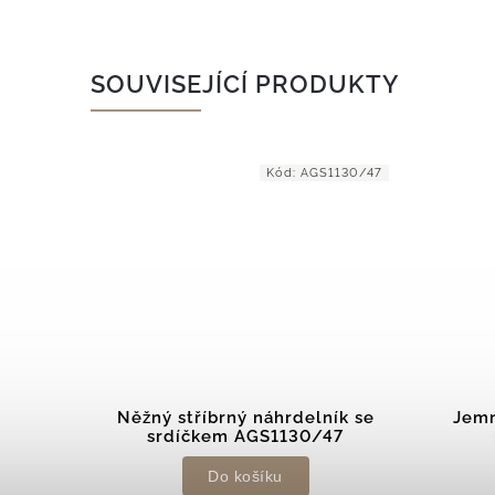
SOUVISEJÍCÍ PRODUKTY
-N009W
Kód:
AGS1130/47
lník s
Něžný stříbrný náhrdelník se
Jemn
009W
srdíčkem AGS1130/47
Do košíku