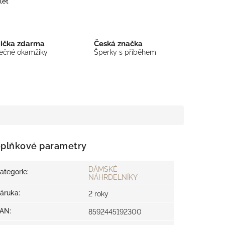
let
bička zdarma
Česká značka
mečné okamžiky
Šperky s příběhem
plňkové parametry
DÁMSKÉ
ategorie
:
NÁHRDELNÍKY
áruka
:
2 roky
EAN
:
8592445192300