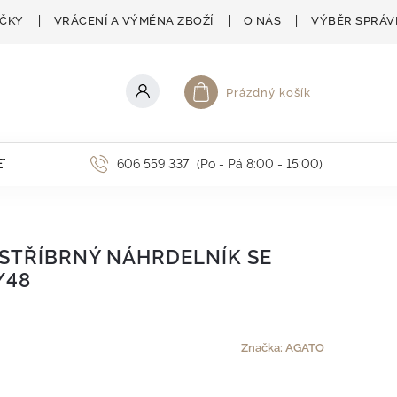
AČKY
VRÁCENÍ A VÝMĚNA ZBOŽÍ
O NÁS
VÝBĚR SPRÁV
Prázdný košík
Nákupní košík
ETNÍ AKCE
606 559 337
(Po - Pá 8:00 - 15:00)
 STŘÍBRNÝ NÁHRDELNÍK SE
/48
Značka:
AGATO