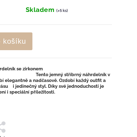
Skladem
(>5 ks)
o košíku
áhrdelník se zirkonem
Tento
jemný stříbrný náhrdelník
v
bí elegantně a nadčasově. Ozdobí každý outfit a
rásu
i jedinečný styl. Díky své jednoduchosti je
í i speciální příležitosti.