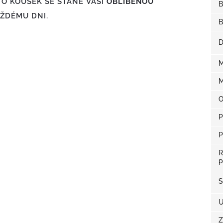
TO KOUSEK SE STANE VAŠÍ
OBLÍBENOU
B
ŽDÉMU DNI.
B
D
M
M
O
P
P
R
p
S
U
Z