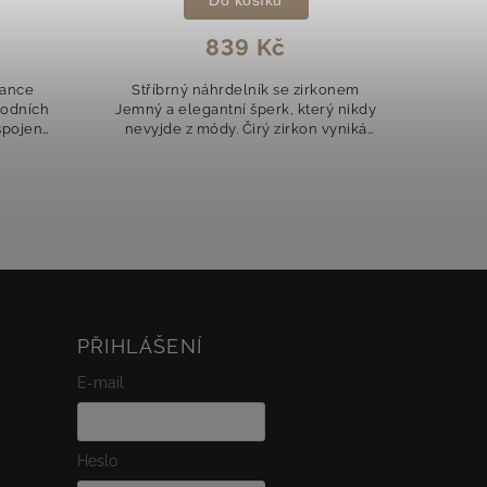
839 Kč
gance
Stříbrný náhrdelník se zirkonem
Minima
vodních
Jemný a elegantní šperk, který nikdy
č
spojení
nevyjde z módy. Čirý zirkon vyniká
náh
 krásy.
svou oslnivou čistotou a při každém
čtyřl
olem...
pohybu zachytává světlo.
nadča
Náhrdelník...
PŘIHLÁŠENÍ
E-mail
Heslo