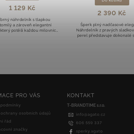
1 129 Kč
2 390 Kč
íbrný náhrdelník s tlapkou
Šperk plný nadčasové ele
tomilý a zároveň elegantní
Náhrdelník z pravých sladko
 který potěší každou milovnici
perel představuje dokonalé 
řat. Přívěsek ve tvaru tlapky
jemnosti, ženskosti a klasické
 jemně, ale díky třpytu čirých
Perly jsou již po staletí symb
zirkonů se...
MACE PRO VÁS
KONTAKT
 podmínky
T-BRANDTIME s.r.o.
ochrany osobních údajů
info
@
agato.cz
í řád
606 559 337
covní značky
sperky.agato