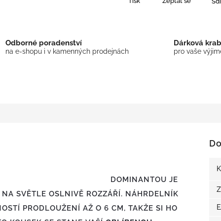
Tisk
Zeptat se
Sdí
Odborné poradenství
Dárková kra
na e-shopu i v kamenných prodejnách
pro vaše výji
Do
 DECENTNÍM TŘPYTEM
K
DOMINANTOU JE
Z
E NA SVĚTLE OSLNIVĚ ROZZÁŘÍ. NÁHRDELNÍK
STÍ PRODLOUŽENÍ AŽ O 6 CM, TAKŽE SI HO