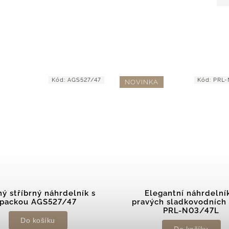
Kód:
AGS527/47
Kód:
PRL-
NOVINKA
ý stříbrný náhrdelník s
Elegantní náhrdelní
packou AGS527/47
pravých sladkovodních 
PRL-N03/47L
Do košíku
Do košíku