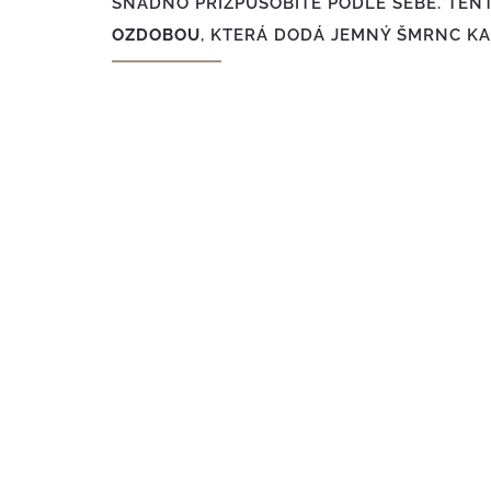
SNADNO PŘIZPŮSOBÍTE PODLE SEBE. TEN
OZDOBOU
, KTERÁ DODÁ JEMNÝ ŠMRNC KA