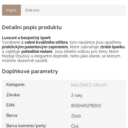
Popis
Diskuze
Detailní popis produktu
Luxusní a bezpečný šperk
Vyrobené
z
velmi kvalitního stříbra
, tyto náušnice jsou opatřeny
praktickým patentovým zapínáním
, které zabraňuje
ztrátě šperku
a zajišťuje
pohodlné nošení
. Jsou ideální volbou pro ženy, které
hledají třpytivý a elegantní doplněk, nebo jako dárek, se kterým
můžete skutečně zazářit.
Doplňkové parametry
Kategorie
:
NÁUŠNICE KRUHY
Záruka
:
2 roky
EAN
:
8592445278202
Barva
:
Zlatá
Barva kamene/perly
:
Čirá