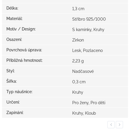
Délka
:
1,3 cm
Materiál
:
Stříbro 925/1000
Motiv / Design
:
S kamínky, Kruhy
Osazení
:
Zirkon
Povrchová úprava
:
Lesk, Pozlaceno
Přibližná hmotnost
:
2,23 g
Styl
:
Nadčasové
Šířka
:
0,3 cm
Typ náušnice
:
Kruhy
Určení
:
Pro ženy, Pro děti
Zapínání
:
Kruhy, Kloub
Previous
Next