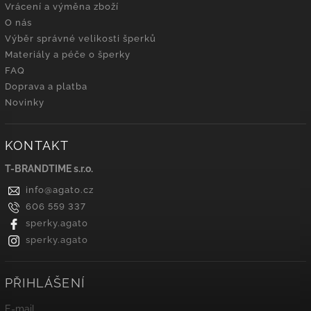
Vrácení a výměna zboží
O nás
Výběr správné velikosti šperků
Materiály a péče o šperky
FAQ
Doprava a platba
Novinky
KONTAKT
T-BRANDTIME s.r.o.
info
@
agato.cz
606 559 337
sperky.agato
sperky.agato
PŘIHLÁŠENÍ
E-mail