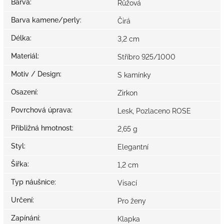
Barva
:
Růžová
Barva kamene/perly
:
Čirá
Délka
:
3,2 cm
Materiál
:
Stříbro 925/1000
Motiv / Design
:
S kamínky
Osazení
:
Zirkon
Povrchová úprava
:
Lesk, Pozlaceno ROSE
Přibližná hmotnost
:
2,65 g
Styl
:
Elegantní
Šířka
:
1,2 cm
Typ náušnice
:
Visací
Určení
:
Pro ženy
Zapínání
:
Klapka