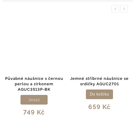
Previous
Next
ernou
Jemné stříbrné náušnice se
Jemné srdíčkové náušnic
m
srdíčky AGUC2701
zirkony AGUC1273DL
Do košíku
Do košíku
659 Kč
909 Kč