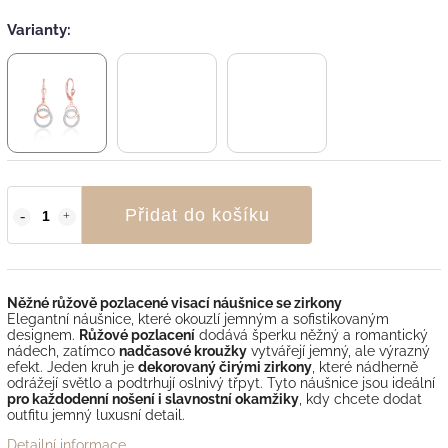
Varianty:
Přidat do košíku
Něžné růžově pozlacené visací náušnice se zirkony
Elegantní náušnice, které okouzlí jemným a sofistikovaným
designem.
Růžové pozlacení
dodává šperku něžný a romantický
nádech, zatímco
nadčasové kroužky
vytvářejí jemný, ale výrazný
efekt. Jeden kruh je
dekorovaný čirými zirkony
, které nádherně
odrážejí světlo a podtrhují oslnivý třpyt. Tyto náušnice jsou ideální
pro každodenní nošení i slavnostní okamžiky
, kdy chcete dodat
outfitu jemný luxusní detail.
Detailní informace