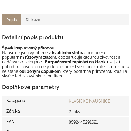
Popis
Diskuze
Detailní popis produktu
Šperk inspirovaný přírodou
Náušnice jsou vyrobené z
kvalitního stříbra
, pozlacené
populárním
růžovým zlatem
, což zaručuje dlouhou životnost a
nadčasovou eleganci.
Bezpečnostní zapínání na klapku
zajistí
pohodlné nošení po celý den a spolehlivě brání ztrátě. Tento šperk
se stane
oblíbeným doplňkem
, který podtrhne přirozenou krásu a
skvěle ladí s jakýmkoliv outfitem.
Doplňkové parametry
Kategorie
:
KLASICKÉ NÁUŠNICE
Záruka
:
2 roky
EAN
:
8592445291621