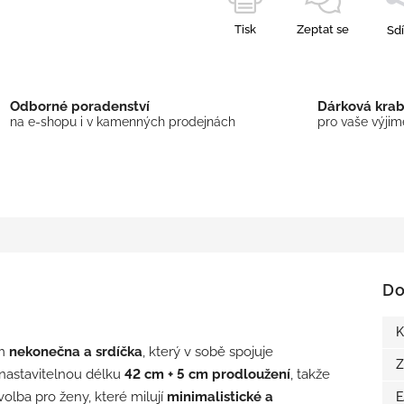
Tisk
Zeptat se
Sdí
Odborné poradenství
Dárková kra
na e-shopu i v kamenných prodejnách
pro vaše výji
Do
K
em
nekonečna a srdíčka
, který v sobě spojuje
Z
nastavitelnou délku
42 cm + 5 cm prodloužení
, takže
olba pro ženy, které milují
minimalistické a