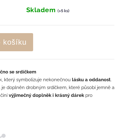
Skladem
(>5 ks)
o košíku
ečno se srdíčkem
rk, který symbolizuje nekonečnou
lásku a oddanost
.
 je doplněn drobným srdíčkem, které působí jemně a
činí
výjimečný doplněk i krásný dárek
pro