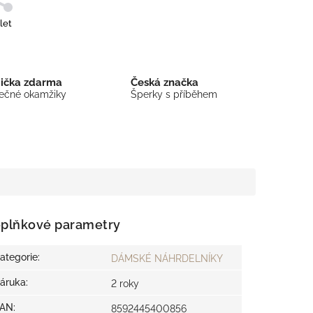
let
bička zdarma
Česká značka
mečné okamžiky
Šperky s příběhem
plňkové parametry
ategorie
:
DÁMSKÉ NÁHRDELNÍKY
áruka
:
2 roky
EAN
:
8592445400856