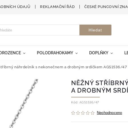
SOBNÍCH ÚDAJŮ
REKLAMAČNÍ ŘÁD
ČESKÉ PUNCOVNÍ ZN
Hledat
VOROZENCE
POLODRAHOKAMY
DOPLŇKY
L
stříbrný náhrdelník s nekonečnem a drobným srdíčkem AGS1536/47
NĚŽNÝ STŘÍBRN
A DROBNÝM SRDÍ
Kód:
AGS1536/47
Neohodnoceno