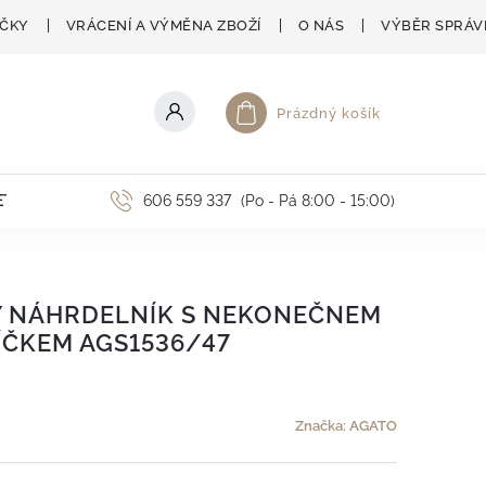
AČKY
VRÁCENÍ A VÝMĚNA ZBOŽÍ
O NÁS
VÝBĚR SPRÁV
Prázdný košík
Nákupní košík
ETNÍ AKCE
606 559 337
(Po - Pá 8:00 - 15:00)
Ý NÁHRDELNÍK S NEKONEČNEM
ČKEM AGS1536/47
Značka:
AGATO