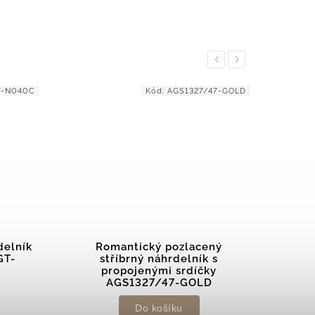
Previous
Next
/47-GOLD
Kód:
AGS1545/47
ený
Elegantní stříbrný náhrdelník
Sty
k s
se srdíčky AGS1545/47
ky
D
Do košíku
1 619 Kč