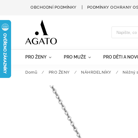
OBCHODNÍ PODMÍNKY
PODMÍNKY OCHRANY O
PRO ŽENY
PRO MUŽE
PRO DĚTI A NO
Domů
/
PRO ŽENY
/
NÁHRDELNÍKY
/
Něžný 