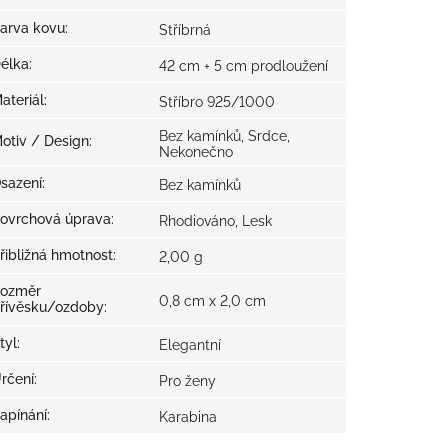
arva kovu
:
Stříbrná
élka
:
42 cm + 5 cm prodloužení
ateriál
:
Stříbro 925/1000
Bez kamínků, Srdce,
otiv / Design
:
Nekonečno
sazení
:
Bez kamínků
ovrchová úprava
:
Rhodiováno, Lesk
řibližná hmotnost
:
2,00 g
ozměr
0,8 cm x 2,0 cm
řívěsku/ozdoby
:
tyl
:
Elegantní
rčení
:
Pro ženy
apínání
:
Karabina