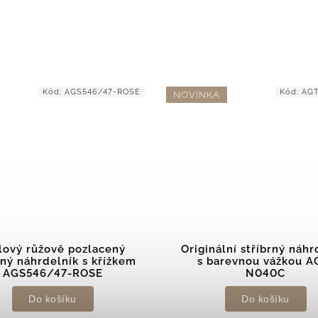
Kód:
AGT-N040C
Kód:
AGS1327
KA
inální stříbrný náhrdelník
Romantický pozlac
 barevnou vážkou AGT-
stříbrný náhrdelní
N040C
propojenými srdíč
AGS1327/47-GOL
Do košíku
Do košíku