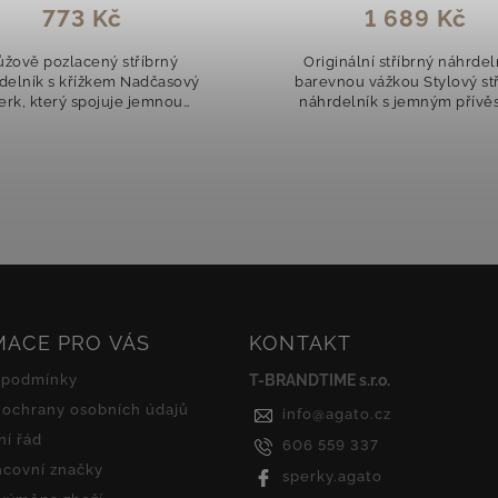
1 689 Kč
999 Kč
ginální stříbrný náhrdelník s
Romantický pozlacený stř
vnou vážkou Stylový stříbrný
náhrdelník s propojenými 
rdelník s jemným přívěskem
Jemný a elegantní šperk, k
, zdobeným barevnými zirkony,
sobě nese symboliku lásky a 
rý působí hravě a nadčasově.
Pozlacení žlutým zlatem 
Náhrdelník je...
náhrdelníku...
MACE PRO VÁS
KONTAKT
 podmínky
T-BRANDTIME s.r.o.
ochrany osobních údajů
info
@
agato.cz
í řád
606 559 337
covní značky
sperky.agato