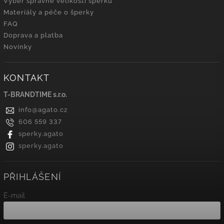
Výběr správné velikosti šperků
Materiály a péče o šperky
FAQ
Doprava a platba
Novinky
KONTAKT
T-BRANDTIME s.r.o.
info
@
agato.cz
606 559 337
sperky.agato
sperky.agato
PŘIHLÁŠENÍ
E-mail