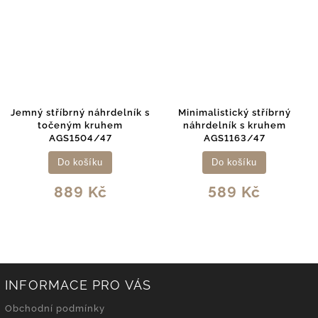
k s
Minimalistický stříbrný
Stylový stříbrný náhrdelník
náhrdelník s kruhem
barevným křížkem AGT-
AGS1163/47
N010BL
Do košíku
Do košíku
589 Kč
1 589 Kč
INFORMACE PRO VÁS
Obchodní podmínky