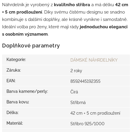
Náhrdelník je vyrobený z
kvalitního stříbra
a má délku
42 cm
+ 5 cm prodloužení
. Díky svému čistému designu se snadno
kombinuje s dalšími doplňky, ale krásně vynikne i samostatně.
Ideální volba pro ženy, které mají rády
jednoduchou eleganci
s osobním významem
.
Doplňkové parametry
Kategorie
:
DÁMSKÉ NÁHRDELNÍKY
Záruka
:
2 roky
EAN
:
8592445192355
Barva kamene/perly
:
Čirá
Barva kovu
:
Stříbrná
Délka
:
42 cm + 5 cm prodloužení
Materiál
:
Stříbro 925/1000