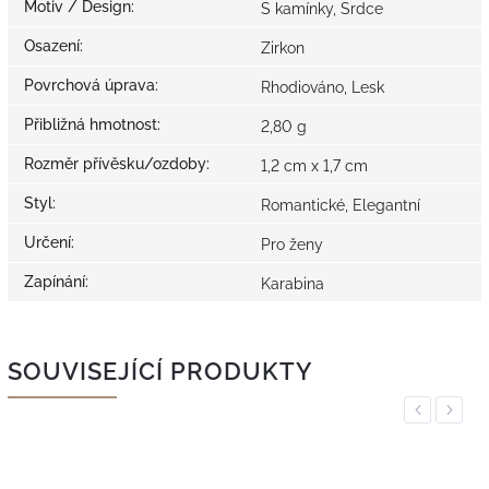
Motiv / Design
:
S kamínky, Srdce
Osazení
:
Zirkon
Povrchová úprava
:
Rhodiováno, Lesk
Přibližná hmotnost
:
2,80 g
Rozměr přívěsku/ozdoby
:
1,2 cm x 1,7 cm
Styl
:
Romantické, Elegantní
Určení
:
Pro ženy
Zapínání
:
Karabina
SOUVISEJÍCÍ PRODUKTY
Previous
Next