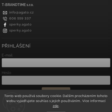
T-BRANDTIME s.r.o.
info
@
agato.cz
606 559 337
sperky.agato
sperky.agato
PŘIHLÁŠENÍ
E-mail
Heslo
Přihlásit se
Tento web používá soubory cookie. Dalším procházením tohoto
webu vyjadřujete souhlas s jejich používáním.. Více informací
Nová registrace
zde
.
Zapomenuté heslo