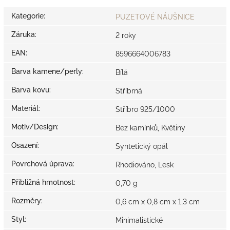
Kategorie
:
PUZETOVÉ NÁUŠNICE
Záruka
:
2 roky
EAN
:
8596664006783
Barva kamene/perly
:
Bílá
Barva kovu
:
Stříbrná
Materiál
:
Stříbro 925/1000
Motiv/Design
:
Bez kamínků, Květiny
Osazení
:
Syntetický opál
Povrchová úprava
:
Rhodiováno, Lesk
Přibližná hmotnost
:
0,70 g
Rozměry
:
0,6 cm x 0,8 cm x 1,3 cm
Styl
:
Minimalistické