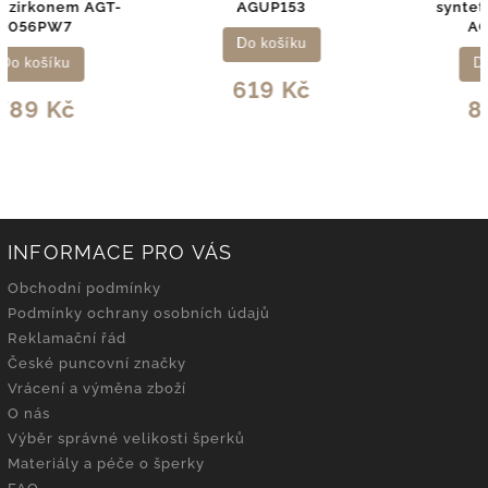
AGUP153
syntetickými opály
AGUP2258
Do košíku
Do košíku
619 Kč
839 Kč
INFORMACE PRO VÁS
Obchodní podmínky
Podmínky ochrany osobních údajů
Reklamační řád
České puncovní značky
Vrácení a výměna zboží
O nás
Výběr správné velikosti šperků
Materiály a péče o šperky