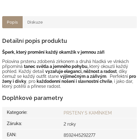
Popis
Diskuze
Detailní popis produktu
Šperk, který promění každý okamžik v jemnou záři
Polovina prstenu zdobená zirkonem a druhá hladká ve vlnkách
připomíná
tanec světla a jemného pohybu,
který okouzlí každý
pohled. Každý detail
vyzařuje eleganci, něžnost a radost
, díky
čemuž se každý outfit stane
výjimečným a zářivým
. Perfektní
pro
ženy i dívky
, pro
každodenní nošení i slavnostní chvíle
, i jako dar,
který potěší a přinese radost.
Doplňkové parametry
Kategorie
:
PRSTENY S KAMÍNKEM
Záruka
:
2 roky
EAN
:
8592445292277