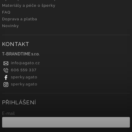
Materiály a péče o šperky
FAQ
Doprava a platba
Novinky
KONTAKT
T-BRANDTIME s.r.o.
info
@
agato.cz
606 559 337
sperky.agato
sperky.agato
PŘIHLÁŠENÍ
E-mail