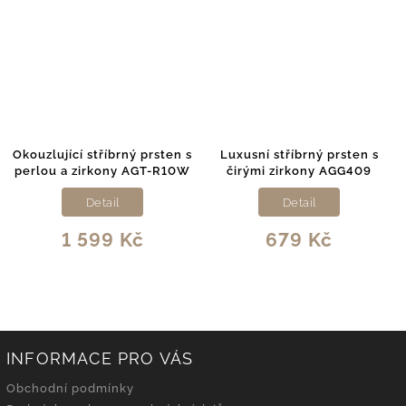
Okouzlující stříbrný prsten s
Luxusní stříbrný prsten s
perlou a zirkony AGT-R10W
čirými zirkony AGG409
Detail
Detail
1 599 Kč
679 Kč
INFORMACE PRO VÁS
Obchodní podmínky