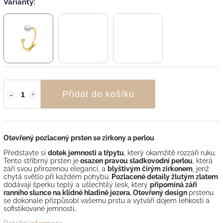
Varianty:
Přidat do košíku
Otevřený pozlacený prsten se zirkony a perlou
Představte si
dotek jemnosti a třpytu
, který okamžitě rozzáří ruku.
Tento stříbrný prsten je
osazen pravou sladkovodní perlou
, která
září svou přirozenou elegancí, a
blyštivým čirým zirkonem
, jenž
chytá světlo při každém pohybu.
Pozlacené detaily žlutým zlatem
dodávají šperku teplý a ušlechtilý lesk, který
připomíná záři
ranního slunce na klidné hladině jezera. Otevřený design
prstenu
se dokonale přizpůsobí vašemu prstu a vytváří dojem lehkosti a
sofistikované jemnosti
.