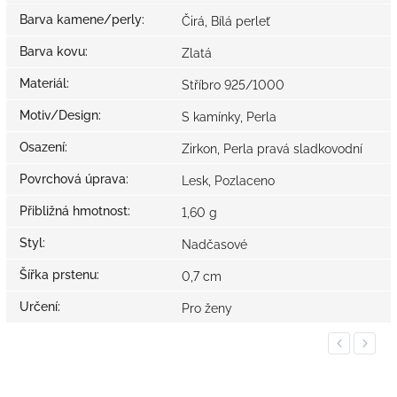
Barva kamene/perly
:
Čirá, Bílá perleť
Barva kovu
:
Zlatá
Materiál
:
Stříbro 925/1000
Motiv/Design
:
S kamínky, Perla
Osazení
:
Zirkon, Perla pravá sladkovodní
Povrchová úprava
:
Lesk, Pozlaceno
Přibližná hmotnost
:
1,60 g
Styl
:
Nadčasové
Šířka prstenu
:
0,7 cm
Určení
:
Pro ženy
Previous
Next