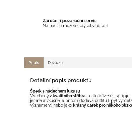
Záruční i pozáruční servis
Na nás se můžete kdykoliv obrátit
Popis
Diskuze
Detailní popis produktu
Šperk s nádechem luxusu
Vyrobený
z kvalitního stříbra,
tento přívěsek spojuje 
jemně a vkusně, a přitom dodává outfitu třpytivý detai
významem, nebo jako
krásný dárek pro někoho blízk