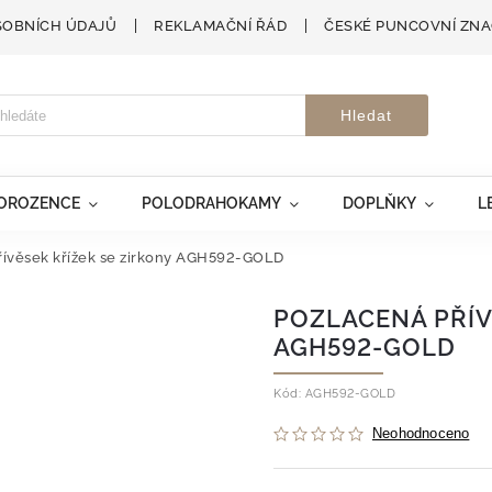
SOBNÍCH ÚDAJŮ
REKLAMAČNÍ ŘÁD
ČESKÉ PUNCOVNÍ ZN
Hledat
VOROZENCE
POLODRAHOKAMY
DOPLŇKY
L
řívěsek křížek se zirkony AGH592-GOLD
POZLACENÁ PŘÍV
AGH592-GOLD
Kód:
AGH592-GOLD
Neohodnoceno