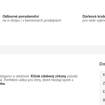
Odborné poradenství
Dárková kra
na e-shopu i v kamenných prodejnách
pro vaše výji
Do
K
eleganci a odolnost.
Křížek zdobený zirkony
působí
l. Perfektní volba pro ženy, které hledají šperk s
Z
ého.
B