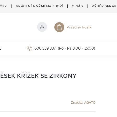
AČKY
VRÁCENÍ A VÝMĚNA ZBOŽÍ
O NÁS
VÝBĚR SPRÁV
Prázdný košík
Nákupní košík
ETNÍ AKCE
606 559 337
(Po - Pá 8:00 - 15:00)
ĚSEK KŘÍŽEK SE ZIRKONY
Značka:
AGATO