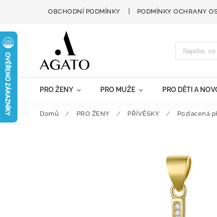
OBCHODNÍ PODMÍNKY
PODMÍNKY OCHRANY O
PRO ŽENY
PRO MUŽE
PRO DĚTI A NO
Domů
/
PRO ŽENY
/
PŘÍVĚSKY
/
Pozlacená p