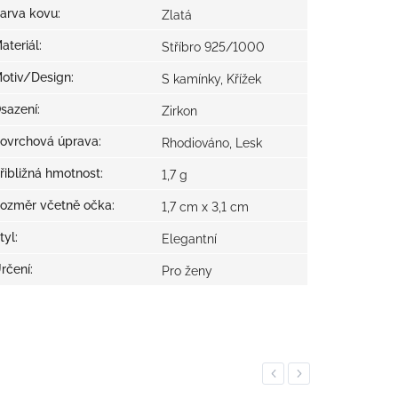
arva kovu
:
Zlatá
ateriál
:
Stříbro 925/1000
otiv/Design
:
S kamínky, Křížek
sazení
:
Zirkon
ovrchová úprava
:
Rhodiováno, Lesk
řibližná hmotnost
:
1,7 g
ozměr včetně očka
:
1,7 cm x 3,1 cm
tyl
:
Elegantní
rčení
:
Pro ženy
Previous
Next