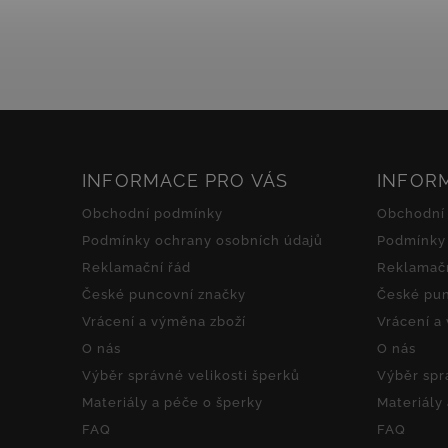
designem. Pozlacení dodává šperku
nádech luxusu a třpytivé...
INFORMACE PRO VÁS
INFOR
Obchodní podmínky
Obchodní
Podmínky ochrany osobních údajů
Podmínky 
Reklamační řád
Reklamačn
České puncovní značky
České pun
Vrácení a výměna zboží
Vrácení a
O nás
O nás
Výběr správné velikosti šperků
Výběr spr
Materiály a péče o šperky
Materiály
FAQ
FAQ