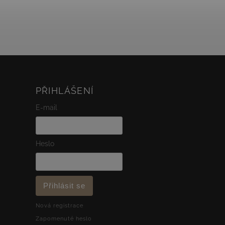
dodávají šperku jemný...
PŘIHLÁŠENÍ
E-mail
Heslo
Přihlásit se
Nová registrace
Zapomenuté heslo