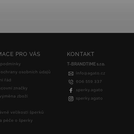
čirými zirkony, které...
dodávají šperku...
MACE PRO VÁS
KONTAKT
 podmínky
T-BRANDTIME s.r.o.
ochrany osobních údajů
info
@
agato.cz
í řád
606 559 337
covní značky
sperky.agato
 výměna zboží
sperky.agato
ávné velikosti šperků
 a péče o šperky