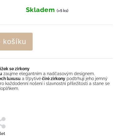
Skladem
(>5 ks)
o košíku
ížek se zirkony
ku
zaujme elegantním a nadčasovým designem.
ech luxusu
a třpytivé
čiré zirkony
podtrhují jeho jemný
o každodenní nošení i slavnostní příležitosti a stane se
doplňkem.
let