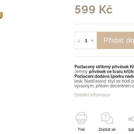
599 Kč
Přidat d
Pozlacený stříbrný přívěsek Kř
Jemný
přívěsek ve tvaru kříž
Pozlacení dodává šperku nád
lesk. Nadčasový styl se hodí pr
výrazným, přitom decentním 
Detailní informace
Tisk
Zeptat se
Sdí