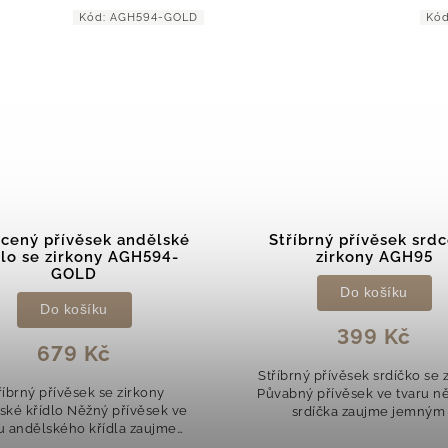
Kód:
AGH95
Kód:
íbrný přívěsek srdce se
Stříbrný přívěsek and
zirkony AGH95
křídlo se zirkony TAG
Do košíku
Do košíku
399 Kč
479 Kč
ný přívěsek srdíčko se zirkony
Stříbrný přívěsek se zirk
ý přívěsek ve tvaru něžného
Andělské křídlo Něžný přívě
rdíčka zaujme jemným a
tvaru oblíbeného andělského
antním designem. Polovina
zaujme elegantním a nadča
věsku je osazena třpytivými
designem. Třpytivé čiré zi