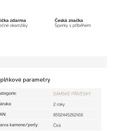
bička zdarma
Česká značka
mečné okamžiky
Šperky s příběhem
plňkové parametry
ategorie
:
DÁMSKÉ PŘÍVĚSKY
áruka
:
2 roky
EAN
:
8592445262416
arva kamene/perly
:
Čirá