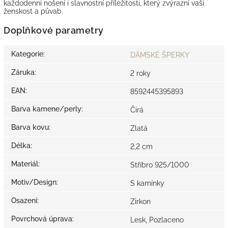
každodenní nošení i slavnostní příležitosti, který zvýrazní vaši
ženskost a půvab.
Doplňkové parametry
Kategorie
:
DÁMSKÉ ŠPERKY
Záruka
:
2 roky
EAN
:
8592445395893
Barva kamene/perly
:
Čirá
Barva kovu
:
Zlatá
Délka
:
2,2 cm
Materiál
:
Stříbro 925/1000
Motiv/Design
:
S kamínky
Osazení
:
Zirkon
Povrchová úprava
:
Lesk, Pozlaceno