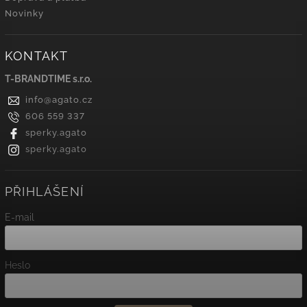
Novinky
KONTAKT
T-BRANDTIME s.r.o.
info
@
agato.cz
606 559 337
sperky.agato
sperky.agato
PŘIHLÁŠENÍ
E-mail
Heslo