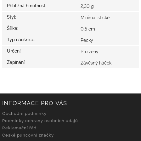
Přibližná hmotnost
:
2,30 g
Styl
:
Minimalistické
Šířka
:
0,5 cm
Typ náušnice
:
Pecky
Určení
:
Pro ženy
Zapínání
:
Závěsný háček
INFORMACE PRO VÁS
Obchodní podmínky
Podmínky ochrany osobních údajů
Reklamační řád
České puncovní značky