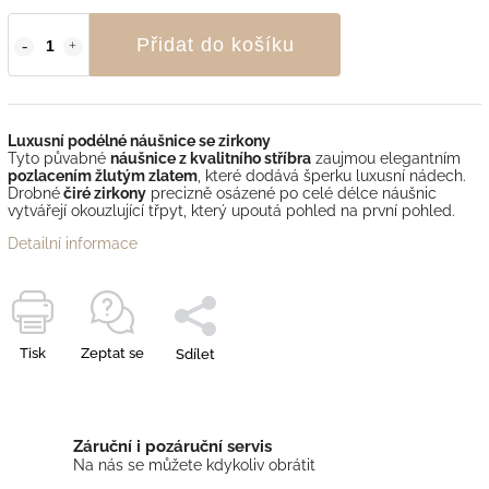
Přidat do košíku
Luxusní podélné náušnice se zirkony
Tyto půvabné
náušnice z kvalitního stříbra
zaujmou elegantním
pozlacením žlutým zlatem
, které dodává šperku luxusní nádech.
Drobné
čiré zirkony
precizně osázené po celé délce náušnic
vytvářejí okouzlující třpyt, který upoutá pohled na první pohled.
Detailní informace
Tisk
Zeptat se
Sdílet
Záruční i pozáruční servis
Na nás se můžete kdykoliv obrátit