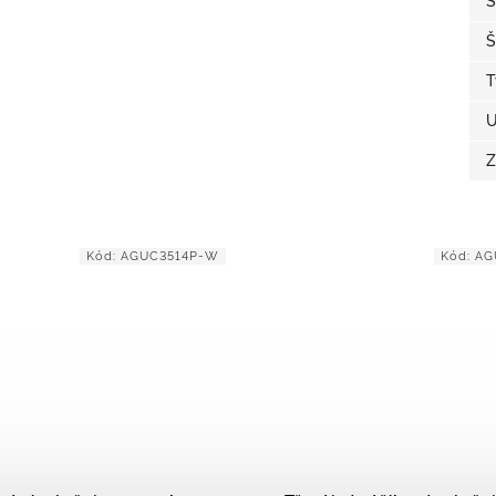
S
Š
T
U
Z
Kód:
AGUC2154L
Kód:
A