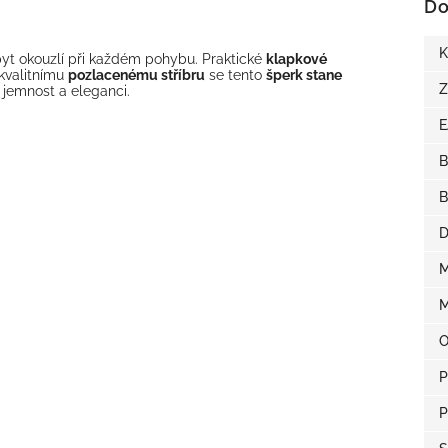
Do
K
třpyt okouzlí při každém pohybu. Praktické
klapkové
 kvalitnímu
pozlacenému stříbru
se tento
šperk stane
Z
 jemnost a eleganci.
B
B
D
M
M
O
P
P