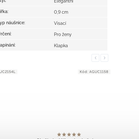
tyl
:
Elegantní
ířka
:
0,9 cm
yp náušnice
:
Visací
rčení
:
Pro ženy
apínání
:
Klapka
Previous
Next
GUC1158
Kód:
AGUC1849