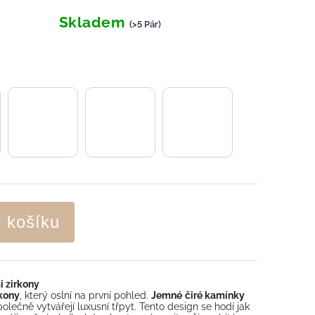
Skladem
(>5 Pár)
o košíku
 zirkony
kony
, který oslní na první pohled.
Jemné
čiré kamínky
olečně vytvářejí luxusní třpyt. Tento design se hodí jak