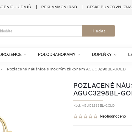
SOBNÍCH ÚDAJŮ
REKLAMAČNÍ ŘÁD
ČESKÉ PUNCOVNÍ ZN
Hledat
VOROZENCE
POLODRAHOKAMY
DOPLŇKY
L
/
Pozlacené náušnice s modrým zirkonem AGUC3298BL-GOLD
POZLACENÉ NÁU
AGUC3298BL-GO
Kód:
AGUC3298BL-GOLD
Neohodnoceno