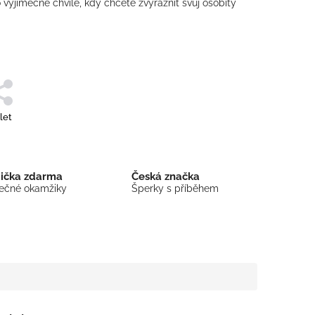
 výjimečné chvíle, kdy chcete zvýraznit svůj osobitý
let
bička zdarma
Česká značka
mečné okamžiky
Šperky s příběhem