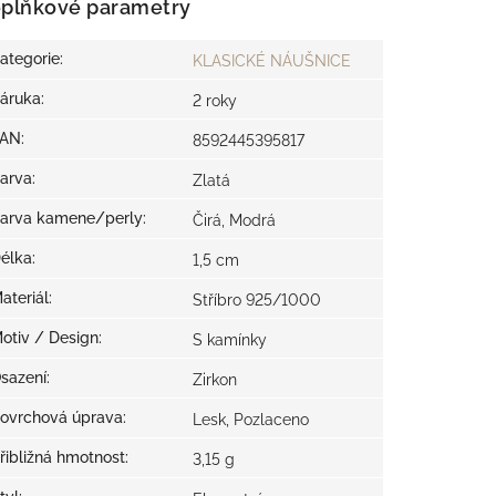
plňkové parametry
ategorie
:
KLASICKÉ NÁUŠNICE
áruka
:
2 roky
EAN
:
8592445395817
arva
:
Zlatá
arva kamene/perly
:
Čirá, Modrá
élka
:
1,5 cm
ateriál
:
Stříbro 925/1000
otiv / Design
:
S kamínky
sazení
:
Zirkon
ovrchová úprava
:
Lesk, Pozlaceno
řibližná hmotnost
:
3,15 g