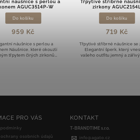
ivé stříbrné náušnice se
Slušivé stříbrné náušn
zirkony AGUC2154L
červenými zirkony AGU
Do košíku
Do košíku
719 Kč
589 Kč
é stříbrné náušnice se zirkony
Srdce v červené – stříbrné n
antní šperk, který vnese do
se zirkony Romantický šperk,
 outfitu jemný a zářivý detail.
rozzáří každý pohled. Prec
irkony bohatě zdobí náušnice a
broušené červené zirkony 
 každém pohybu nádherně...
doplněny drobnými čirými k
které při...
MACE PRO VÁS
KONTAKT
 podmínky
T-BRANDTIME s.r.o.
ochrany osobních údajů
info
@
agato.cz