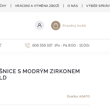
AČKY
VRÁCENÍ A VÝMĚNA ZBOŽÍ
O NÁS
VÝBĚR SPRÁV
Prázdný košík
Nákupní košík
ETNÍ AKCE
606 559 337
(Po - Pá 8:00 - 15:00)
ŠNICE S MODRÝM ZIRKONEM
LD
Značka:
AGATO