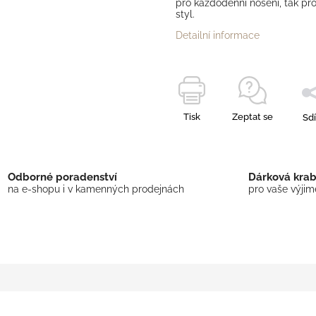
pro každodenní nošení, tak pro
styl.
Detailní informace
Tisk
Zeptat se
Sdí
Odborné poradenství
Dárková kra
na e-shopu i v kamenných prodejnách
pro vaše výji