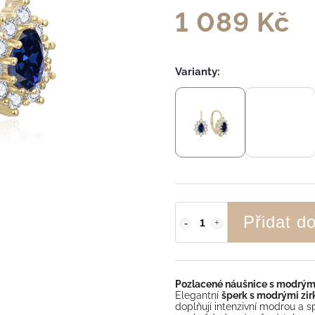
1 089 Kč
Varianty:
Přidat d
Pozlacené náušnice s modrými
Elegantní
šperk s modrými zir
doplňují intenzivní modrou a sp